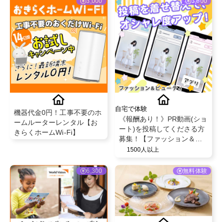
3,000
3,600
自宅で体験
機器代金0円！工事不要のホ
《報酬あり！》PR動画(ショ
ームルーターレンタル【お
ート)を投稿してくださる方
きらくホームWi-Fi】
募集！【ファッション＆ビ
ューティアプリ】
1500人以上
6,300
無料体験