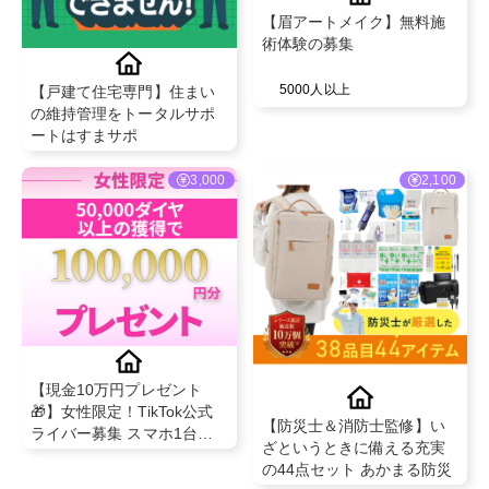
【眉アートメイク】無料施
術体験の募集
5000人以上
【戸建て住宅専門】住まい
の維持管理をトータルサポ
ートはすまサポ
3,000
2,100
【現金10万円プレゼント
🎁】女性限定！TikTok公式
【防災士＆消防士監修】い
ライバー募集 スマホ1台＆
ざというときに備える充実
未経験OK！条件クリアで必
の44点セット あかまる防災
ずもらえるキャンペーン中