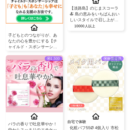
【淡路島】のじまスコーラ
🍝 島の恵みをいちばんおい
しいスタイルで召し上がっ
て いただく創作イタリアン
10000人以上
のコースをご堪能下さい✨
子どもとのつながりが、あ
なたの心を豊かにする【チ
ャイルド・スポンサーシッ
プ】
1,500
無償提供
自宅で体験
バラの香りで吐息華やか！
化粧パフ55Ø 4個入り 市松
中からスッキリのエチケッ