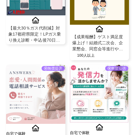
【最大30％ガス代削減】対
象17都府県限定！LPガス乗
【成果報酬】ゲスト満足度
り換え診断・申込後70日以
爆上げ！結婚式二次会、企
内の開栓で成果対象
業懇会、同窓会等進行や企
画のコンサルティングサー
100人以上
ビス✨
無償提供
無償提供
自宅で体験
自宅で体験