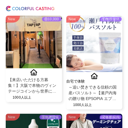
New
10,000
New
無償提供
【来店いただける方募
自宅で体験
集！】大阪で本物のヴィン
～追い焚きできる信頼の国
テージコインから世界に一
産バスソルト～【瀬戸内海
つだけのリング💍
1000人以上
の贈り物 EPSOPIA エプソ
ピア】@EPSOPIA
1000人以上
New
無償提供
New
無償提供