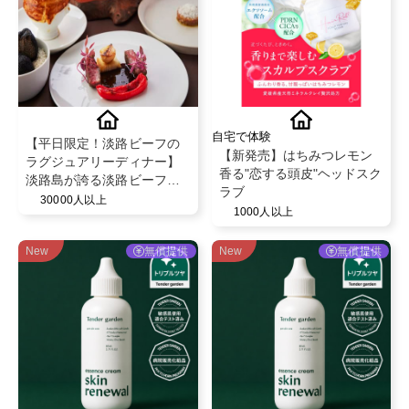
自宅で体験
【平日限定！淡路ビーフの
【新発売】はちみつレモン
ラグジュアリーディナー】
香る"恋する頭皮"ヘッドスク
淡路島が誇る淡路ビーフの
ラブ
デギュスタシオンコース2名
30000人以上
1000人以上
様分ご招待「オーベルジュ
フレンチの森 La Rose」
New
無償提供
New
無償提供