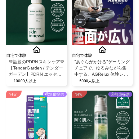
自宅で体験
自宅で体験
💚話題のPDRNスキンケア💚
"あぐらがかける"ゲーミング
【TenderGarden / テンダー
チェアで、ゆるみながら集
ガーデン】PDRN エッセン
中する。AGRelux 体験レビ
スクリーム 80ml モニター募
ュー募集
10000人以上
5000人以上
集✨
New
無償提供
New
無償提供