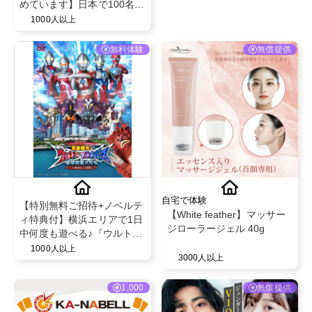
イシャル・脱毛エステサロ
めています】日本で100名以
ン！
上のKOLから高評価を受
1000人以上
け、 海外累計販売数5,000
万包を突破した、話題のコ
無料体験
無償提供
ラーゲンドリンク「m2」。
24時間以内に体内のコラー
ゲン増加を体感できる 特別
コラボレーション企画です
✨
自宅で体験
【特別無料ご招待+ノベルテ
【White feather】マッサー
ィ特典付】横浜エリアで1日
ジローラージェル 40g
中何度も遊べる♪『ウルトラ
マンの世界に没入できるス
1000人以上
3000人以上
トーリー型ARアクション体
験』@横浜赤レンガ倉庫
1,000
無償提供