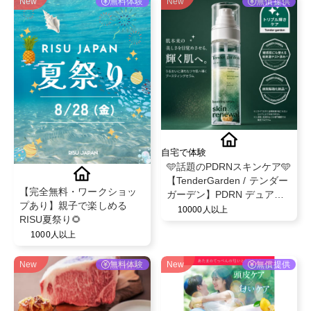
New
無料体験
New
無償提供
自宅で体験
🩵話題のPDRNスキンケア🩵
【TenderGarden / テンダー
【完全無料・ワークショッ
ガーデン】PDRN デュアル
プあり】親子で楽しめる
ブースト 美容液ミスト モニ
10000人以上
RISU夏祭り🌻
ター募集✨
1000人以上
New
無料体験
New
無償提供