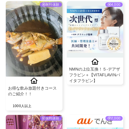
無料体験
4,000
NMNの上位互換！５-デアザ
フラビン＋【VITAFLAVINバ
イタフラビン】
お得な飲み放題付きコース
のご紹介！！
1000人以上
無料体験
2,000