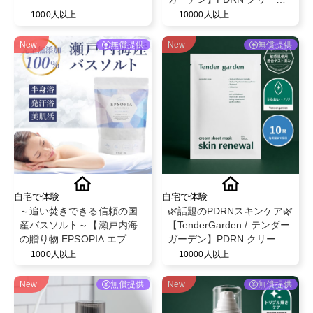
シートマスク 30g × 5枚 モ
1000人以上
10000人以上
ニター募集✨
New
無償提供
New
無償提供
自宅で体験
自宅で体験
～追い焚きできる信頼の国
🌿話題のPDRNスキンケア🌿
産バスソルト～【瀬戸内海
【TenderGarden / テンダー
の贈り物 EPSOPIA エプソ
ガーデン】PDRN クリーム
ピア】@EPSOPIA
シートマスク 30g × 5枚 モ
1000人以上
10000人以上
ニター募集✨
New
無償提供
New
無償提供