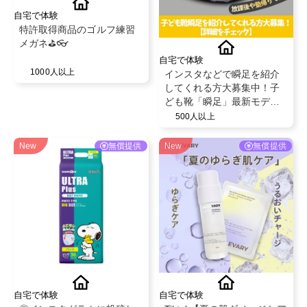
自宅で体験
特許取得商品のゴルフ練習
メガネ⛳️👓
自宅で体験
1000人以上
インスタなどで瞬足を紹介
してくれる方大募集中！子
ども靴「瞬足」最新モデル
を履いて投稿✨
500人以上
New
無償提供
New
無償提供
自宅で体験
自宅で体験