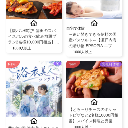
自宅で体験
【腹パン確定!! 蒲田のスパ
～追い焚きできる信頼の国
イスバルの食べ飲み放題プ
産バスソルト～【瀬戸内海
ラン2名様10,000円相当】チ
の贈り物 EPSOPIA エプソ
ーズやスパイスを駆使した
1000人以上
ピア】@EPSOPIA
1000人以上
創作料理の食べ飲み放題を
無償提供♪
New
New
無料体験
【とろ～りチーズのポケッ
トピザなど2名様10000円相
当】スパイス料理と異世界
空間で話題のビストロ"MAD
1000人以上