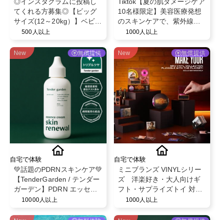
◎インスタグラムに投稿し
Tiktok【夏の肌ダメージケア
てくれる方募集◎【ビッグ
10名様限定】美容医療発想
サイズ(12～20kg）】ベビー
のスキンケアで、紫外線や
ザらス限定！ベビー紙おむ
乾燥でゆらぎやすい肌を整
500人以上
1000人以上
つパンツ◎スヌーピーデザ
えるBELLEVARY集中ケアセ
イン◎ベビー育児用品◎
ット
New
無償提供
New
無償提供
自宅で体験
自宅で体験
💚話題のPDRNスキンケア💚
ミニブランズ VINYLシリー
【TenderGarden / テンダー
ズ 洋楽好き・大人向けギ
ガーデン】PDRN エッセン
フト・サプライズトイ 対象
スクリーム 80ml モニター募
年齢６歳以上
10000人以上
1000人以上
集✨