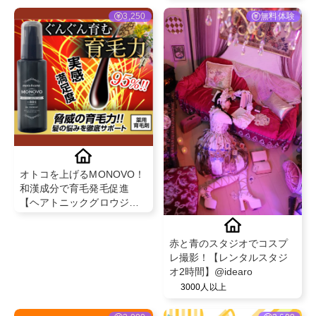
3,250
無料体験
オトコを上げるMONOVO！
和漢成分で育毛発毛促進
【ヘアトニックグロウジェ
ル】
赤と青のスタジオでコスプ
レ撮影！【レンタルスタジ
オ2時間】@idearo
3000人以上