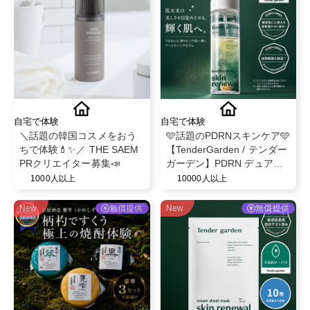
自宅で体験
自宅で体験
＼話題の韓国コスメをおう
🩵話題のPDRNスキンケア🩵
ちで体験💄✨／ THE SAEM
【TenderGarden / テンダー
PRクリエイター募集📣
ガーデン】PDRN デュアル
ブースト 美容液ミスト モニ
1000人以上
10000人以上
ター募集✨
New
無償提供
New
無償提供