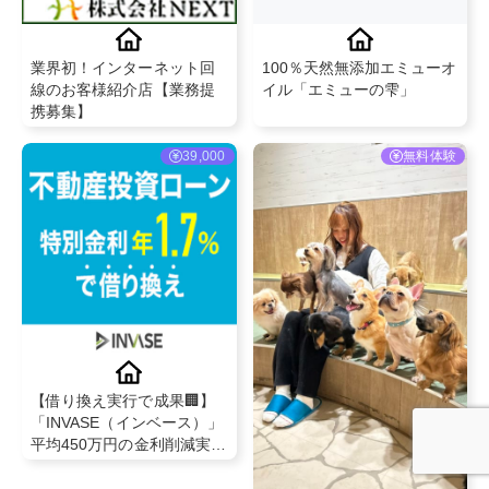
業界初！インターネット回
100％天然無添加エミューオ
線のお客様紹介店【業務提
イル「エミューの雫」
携募集】
39,000
無料体験
【借り換え実行で成果🏢】
「INVASE（インベース）」
平均450万円の金利削減実
績！不動産投資ローン見直
し完全代行