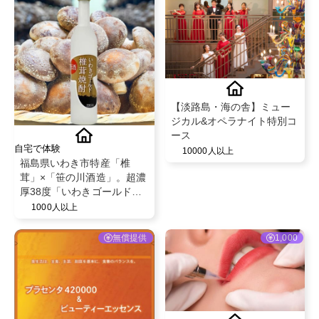
【淡路島・海の舎】ミュー
ジカル&オペラナイト特別コ
ース
自宅で体験
10000人以上
福島県いわき市特産「椎
茸」×「笹の川酒造」。超濃
厚38度「いわきゴールド椎
茸焼酎」
1000人以上
無償提供
1,000