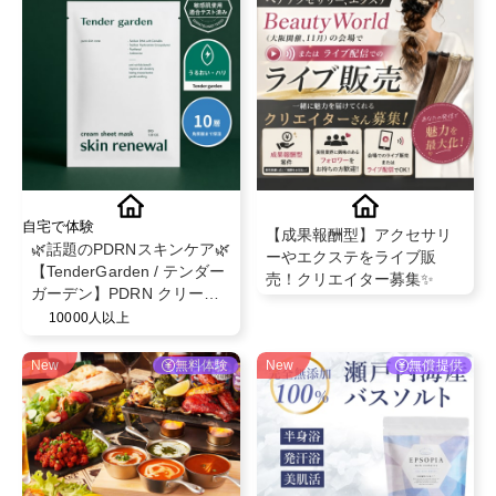
自宅で体験
【成果報酬型】アクセサリ
🌿話題のPDRNスキンケア🌿
ーやエクステをライブ販
【TenderGarden / テンダー
売！クリエイター募集✨
ガーデン】PDRN クリーム
シートマスク 30g × 5枚 モ
10000人以上
ニター募集✨
New
無料体験
New
無償提供