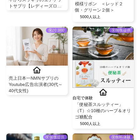
模様リボン ＜レッド２
トサプリ【レディーズロー
個・グリーン２個＞
ズ】
5000人以上
20,000
無償提供
売上日本一NMNサプリの
Youtube広告出演者(30代～
40代女性)
自宅で体験
「便秘茶スルッティー」
（T）☆10種のハーブ＆オリ
ゴ糖配合
5000人以上
無償提供
無料体験