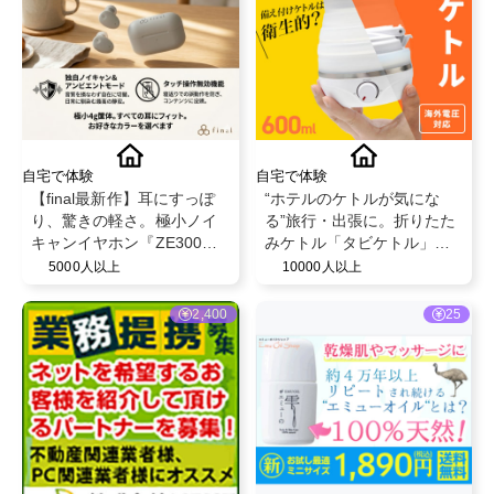
自宅で体験
自宅で体験
【final最新作】耳にすっぽ
“ホテルのケトルが気にな
り、驚きの軽さ。極小ノイ
る”旅行・出張に。折りたた
キャンイヤホン『ZE300』
みケトル「タビケトル」体
体験モニター募集！ ※お好
験レビュー募集
5000人以上
10000人以上
きなカラーを選べます
2,400
25