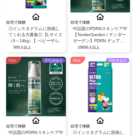
自宅で体験
自宅で体験
◎インスタグラムに投稿し
🩵話題のPDRNスキンケア🩵
てくれる方募集◎【Lサイズ
【TenderGarden / テンダー
（9～14kg）】ベビーザらス
ガーデン】PDRN デュアル
限定！ベビー紙おむつパン
ブースト 美容液ミスト モニ
500人以上
10000人以上
ツ◎スヌーピーデザイン◎
ター募集✨
ベビー育児用品◎
New
無償提供
New
無償提供
自宅で体験
自宅で体験
🩵話題のPDRNスキンケア🩵
◎インスタグラムに投稿し