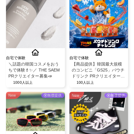
自宅で体験
自宅で体験
＼話題の韓国コスメをおう
【商品提供】韓国最大規模
ちで体験💄✨／ THE SAEM
のコンビニ「GS25」パウチ
PRクリエイター募集📣
ドリンク PRクリエイター募
集
1000人以上
100人以上
New
無償提供
New
無償提供