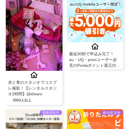
最短30秒で申込み完了！
au・UQ・povoユーザー必
見のPontaポイント還元付き
auでんき！新規申込＋開通
完了で成果対象
赤と青のスタジオでコスプ
レ撮影！【レンタルスタジ
オ2時間】@idearo
3000人以上
無償提供
無償提供