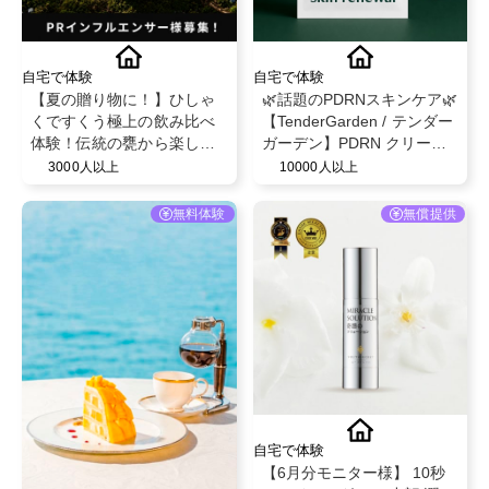
自宅で体験
自宅で体験
【夏の贈り物に！】ひしゃ
🌿話題のPDRNスキンケア🌿
くですくう極上の飲み比べ
【TenderGarden / テンダー
体験！伝統の甕から楽しむ
ガーデン】PDRN クリーム
フルーティーな芋焼酎「甕
シートマスク 30g × 5枚 モ
3000人以上
10000人以上
雫・甕雫翠・甕雫黒 900ml
ニター募集✨
3本セット」PRインフルエ
無料体験
無償提供
ンサー様募集！
自宅で体験
【6月分モニター様】 10秒