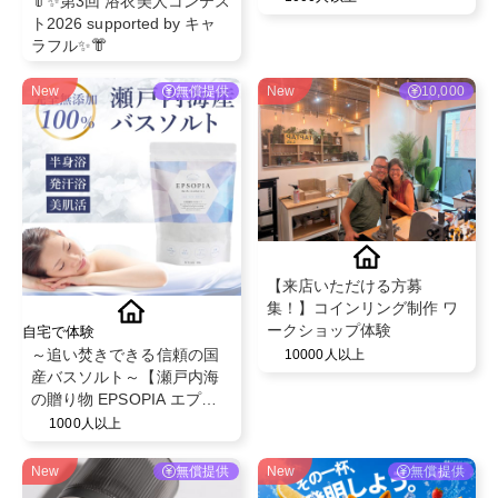
👘✨第3回 浴衣美人コンテス
CHEFs 池袋西口店"のディ
ト2026 supported by キャ
ナー利用PR
ラフル✨👘
New
無償提供
New
10,000
【来店いただける方募
集！】コインリング制作 ワ
ークショップ体験
自宅で体験
～追い焚きできる信頼の国
10000人以上
産バスソルト～【瀬戸内海
の贈り物 EPSOPIA エプソ
ピア】@EPSOPIA
1000人以上
New
無償提供
New
無償提供