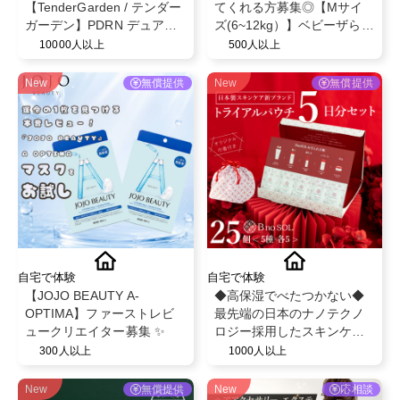
【TenderGarden / テンダー
てくれる方募集◎【Mサイ
ガーデン】PDRN デュアル
ズ(6~12kg）】ベビーザらス
ブースト 美容液ミスト モニ
限定！ベビー紙おむつパン
10000人以上
500人以上
ター募集✨
ツ◎スヌーピーデザイン◎
ベビー育児用品◎
New
無償提供
New
無償提供
自宅で体験
自宅で体験
【JOJO BEAUTY A-
◆高保湿でべたつかない◆
OPTIMA】ファーストレビ
最先端の日本のナノテクノ
ュークリエイター募集 ✨
ロジー採用したスキンケア/
最大8つのフリー処方
300人以上
1000人以上
【BnoSOL(ビノソル) トライ
アルセット5日分】
New
無償提供
New
応相談