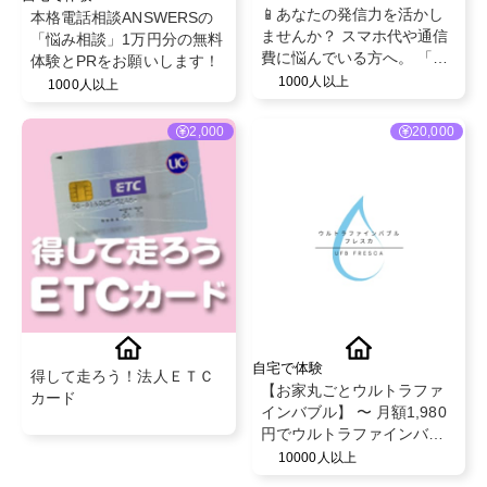
📱あなたの発信力を活かし
本格電話相談ANSWERSの
ませんか？ スマホ代や通信
「悩み相談」1万円分の無料
費に悩んでいる方へ。 「こ
体験とPRをお願いします！
んな方法もあるんだ！」と
1000人以上
1000人以上
いう選択肢を届けるPR案件
です。
2,000
20,000
自宅で体験
得して走ろう！法人ＥＴＣ
【お家丸ごとウルトラファ
カード
インバブル】 〜 月額1,980
円でウルトラファインバブ
ル体験しませんか？〜
10000人以上