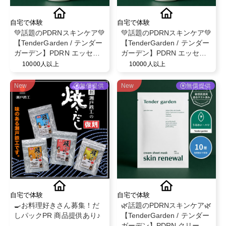
自宅で体験
自宅で体験
💚話題のPDRNスキンケア💚
💚話題のPDRNスキンケア💚
【TenderGarden / テンダー
【TenderGarden / テンダー
ガーデン】PDRN エッセン
ガーデン】PDRN エッセン
スクリーム 80ml モニター募
スクリーム 80ml モニター募
10000人以上
10000人以上
集✨
集✨
New
無償提供
New
無償提供
自宅で体験
自宅で体験
🍳お料理好きさん募集！だ
🌿話題のPDRNスキンケア🌿
しパックPR 商品提供あり♪
【TenderGarden / テンダー
ガーデン】PDRN クリーム