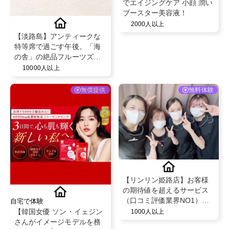
でエイジングケア 小顔 潤い
ブースター美容液！
2000人以上
【淡路島】アンティークな
特等席で過ごす午後。「海
の舎」の絶品フルーツズコ
ットケーキ。
10000人以上
無償提供
無料体験
【リンリン姫路店】お客様
の期待値を超えるサービス
（口コミ評価業界NO1）と
自宅で体験
既存のお客様からの紹介率
【韓国女優 ソン・イェジン
1000人以上
が50％を超える安心のフェ
さんがイメージモデルを務