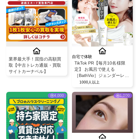
自宅で体験
業界最大手！屈指の高額買
TikTok PR【毎月10名様限
取【中古トレカ通販・買取
定】 お風呂で使える
サイトカーナベル】
［BathVio］ジェンダーレス
デリケートゾーン 美白 黒ず
1000人以上
み 保湿 ホワイトニングクリ
ーム 25g
4,000
1,000