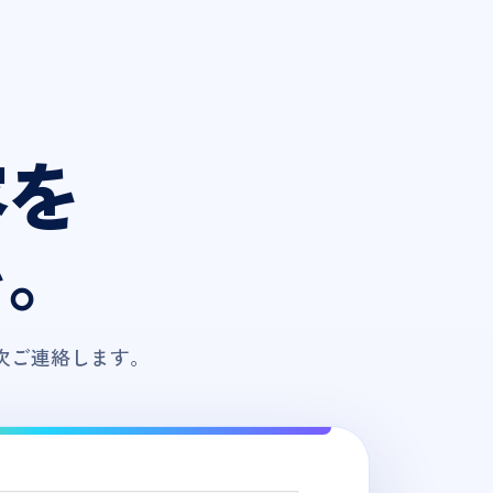
容を
い。
次ご連絡します。