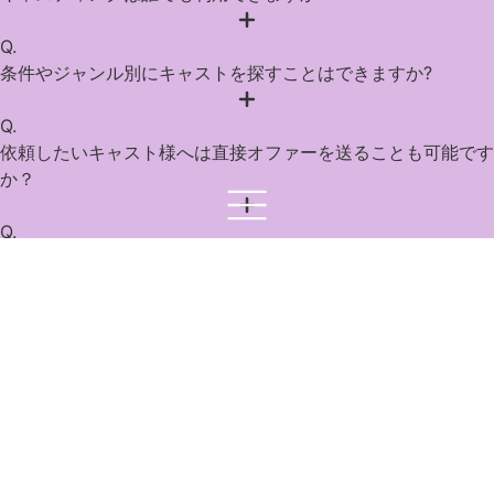
公式アプリはこちらから
《 iOS 》
《 Android 》
《 WEB版 》