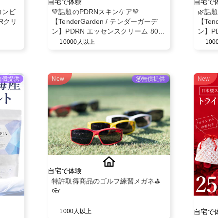
自宅で体験
自宅で
コンビ
💚話題のPDRNスキンケア💚
🌿話
Rクリ
【TenderGarden / テンダーガーデ
【Ten
ン】PDRN エッセンスクリーム 80ml
ン】P
モニター募集✨
10000人以上
10
無償提供
New
無償提供
New
自宅で体験
特許取得商品のゴルフ練習メガネ⛳️
👓
自宅で
1000人以上