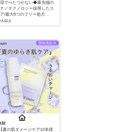
湿でべたつかない◆最先端の
ナノテクノロジー採用したス
ア/最大8つのフリー処方
oSOL(ビノソル) トライアルセ
00人以上
日分】
無償提供
体験
tok【夏の肌ダメージケア10名様