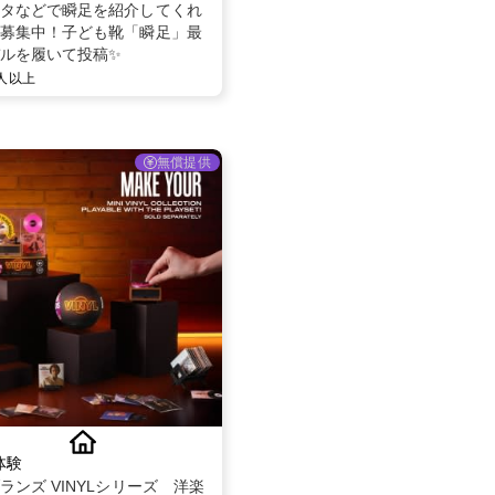
タなどで瞬足を紹介してくれ
募集中！子ども靴「瞬足」最
ルを履いて投稿✨
0人以上
無償提供
体験
ランズ VINYLシリーズ 洋楽