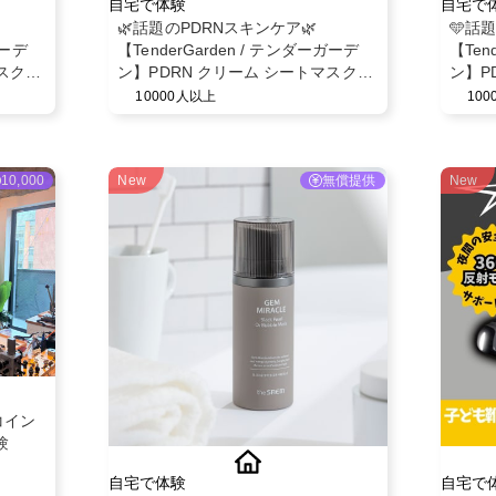
自宅で体験
自宅で
🌿話題のPDRNスキンケア🌿
🩵話
ガーデ
【TenderGarden / テンダーガーデ
【Ten
スク
ン】PDRN クリーム シートマスク
ン】P
30g × 5枚 モニター募集✨
ミスト
10000人以上
10
10,000
New
無償提供
New
コイン
験
自宅で体験
自宅で