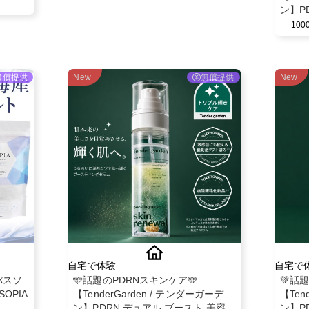
ン】P
モニタ
10
無償提供
New
無償提供
New
自宅で体験
自宅で
バスソ
🩵話題のPDRNスキンケア🩵
💚話
OPIA
【TenderGarden / テンダーガーデ
【Ten
ン】PDRN デュアル ブースト 美容液
ン】P