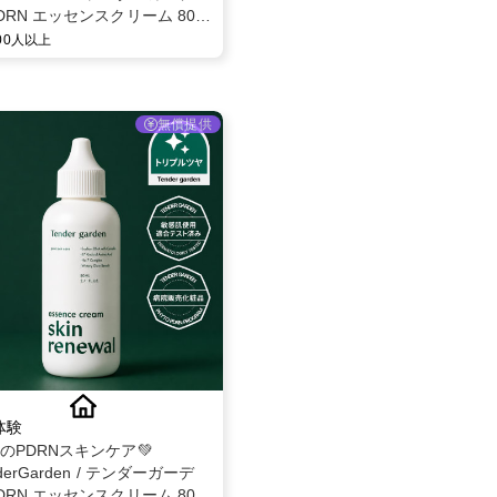
DRN エッセンスクリーム 80ml
ー募集✨
000人以上
無償提供
体験
題のPDRNスキンケア💚
derGarden / テンダーガーデ
DRN エッセンスクリーム 80ml