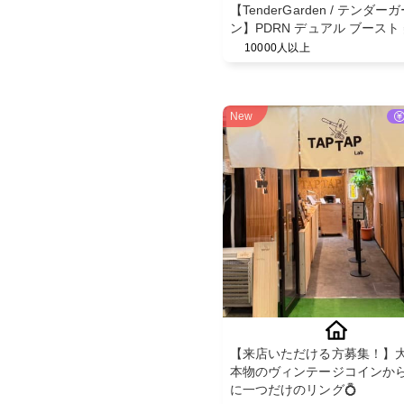
【TenderGarden / テンダー
ン】PDRN デュアル ブースト
ミスト モニター募集✨
10000人以上
New
【来店いただける方募集！】
本物のヴィンテージコインか
に一つだけのリング💍