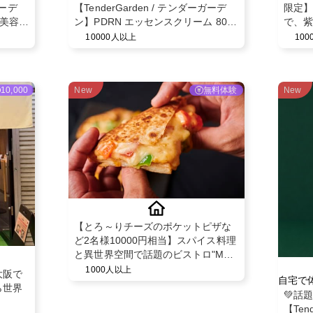
ガーデ
【TenderGarden / テンダーガーデ
限定】
 美容液
ン】PDRN エッセンスクリーム 80ml
で、紫
モニター募集✨
を整え
10000人以上
10
10,000
New
無料体験
New
【とろ～りチーズのポケットピザな
ど2名様10000円相当】スパイス料理
と異世界空間で話題のビストロ"MAD
CHEFs 池袋西口店"のディナー利用
1000人以上
大阪で
自宅で
PR
ら世界
💚話
【Ten