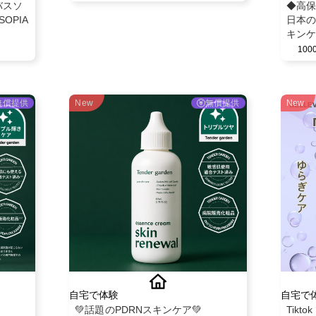
バスソ
◆高保
OPIA
日本の
キンケ
【Bn
10
ット5
無償提供
New
無償提供
New
自宅で体験
自宅で
💚話題のPDRNスキンケア💚
Tik