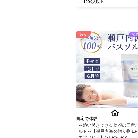
1000人以上
New
自宅で体験
～追い焚きできる信頼の国産
ルト～【瀬戸内海の贈り物 EPS
エプソピア】@EPSOPIA