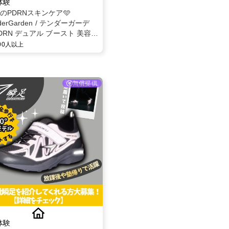
体験
題のPDRNスキンケア🩵
derGarden / テンダーガーデ
DRN デュアル ブースト 美容液
 モニター募集✨
000人以上
無償提供
体験