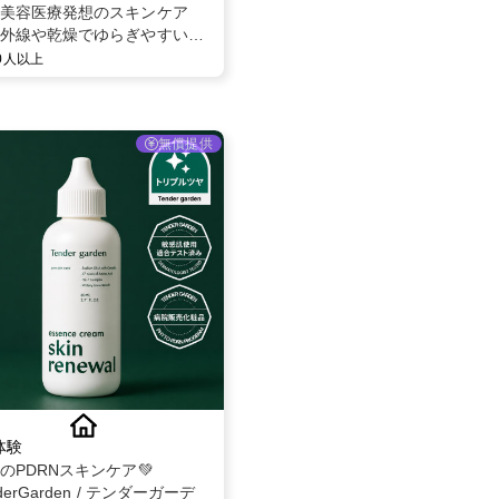
美容医療発想のスキンケア
外線や乾燥でゆらぎやすい肌
るBELLEVARY集中ケアセット
00人以上
無償提供
体験
題のPDRNスキンケア💚
derGarden / テンダーガーデ