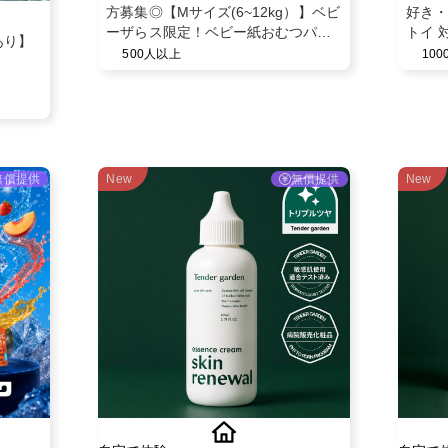
方募集◎【Mサイズ(6~12kg）】ベビ
好き・
ーザらス限定！ベビー紙おむつパン
トイ 
あり】
ツ◎スヌーピーデザイン◎ベビー育
500人以上
10
児用品◎
無償提供
New
無償提供
New