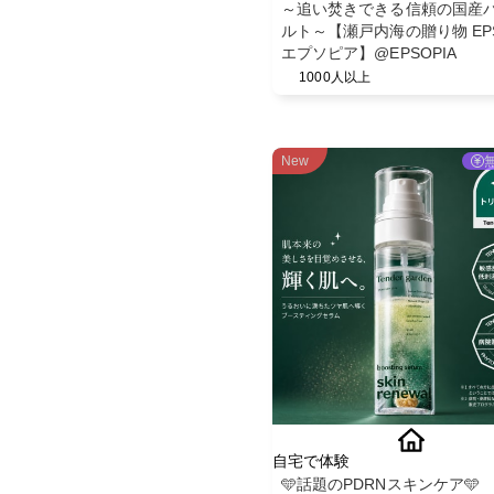
～追い焚きできる信頼の国産
ルト～【瀬戸内海の贈り物 EPS
エプソピア】@EPSOPIA
1000人以上
New
自宅で体験
🩵話題のPDRNスキンケア🩵