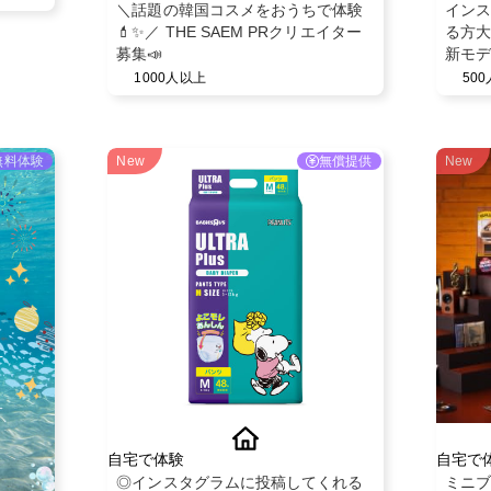
＼話題の韓国コスメをおうちで体験
インス
💄✨／ THE SAEM PRクリエイター
る方大
募集📣
新モデ
1000人以上
50
無料体験
New
無償提供
New
自宅で体験
自宅で
◎インスタグラムに投稿してくれる
ミニブ