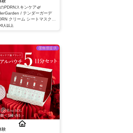
体験
題のPDRNスキンケア🌿
derGarden / テンダーガーデ
DRN クリーム シートマスク
30g × 5枚 モニター募集✨
000人以上
無償提供
体験