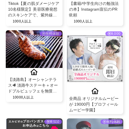
Tiktok【夏の肌ダメージケア
【書籍/中学生向けの勉強法
10名様限定】美容医療発想
の本】Instagram宣伝のPR
のスキンケアで、紫外線や
依頼
乾燥でゆらぎやすい肌を整
1000人以上
1000人以上
えるBELLEVARY集中ケアセ
ット
無料体験
9,000
【淡路島】オーシャンテラ
ス🥩 淡路牛ステーキ＋オー
ドブルビュッフェを無償提
供！お食事と一緒に播磨灘
10000人以上
全商品 オリジナルムービー
のオーシャンビューもぜひ
が 19000円【プロフィール
お楽しみください✨
ムービー学園】
9,500
無料体験