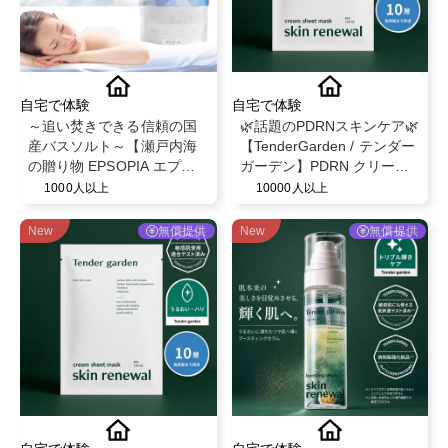
自宅で体験
自宅で体験
～追い焚きできる信頼の国
🌿話題のPDRNスキンケア🌿
産バスソルト～【瀬戸内海
【TenderGarden / テンダー
の贈り物 EPSOPIA エプソ
ガーデン】PDRN クリーム
ピア】@EPSOPIA
シートマスク 30g × 5枚 モ
1000人以上
10000人以上
ニター募集✨
New
無償提供
New
無償提供