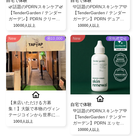
自宅で体験
自宅で体験
🌿話題のPDRNスキンケア🌿
🩵話題のPDRNスキンケア🩵
【TenderGarden / テンダー
【TenderGarden / テンダー
ガーデン】PDRN クリーム
ガーデン】PDRN デュアル
シートマスク 30g × 5枚 モ
ブースト 美容液ミスト モニ
10000人以上
10000人以上
ニター募集✨
ター募集✨
New
10,000
New
無償提供
【来店いただける方募
自宅で体験
集！】大阪で本物のヴィン
💚話題のPDRNスキンケア💚
テージコインから世界に一
【TenderGarden / テンダー
つだけのリング💍
1000人以上
ガーデン】PDRN エッセン
スクリーム 80ml モニター募
10000人以上
集✨