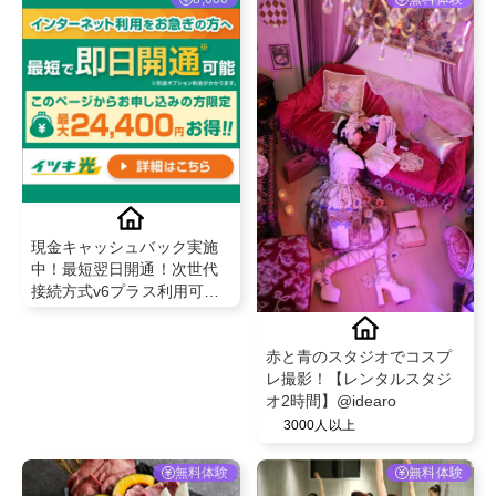
現金キャッシュバック実施
中！最短翌日開通！次世代
接続方式v6プラス利用可能
光回線【イツキ光】
赤と青のスタジオでコスプ
レ撮影！【レンタルスタジ
オ2時間】@idearo
3000人以上
無料体験
無料体験