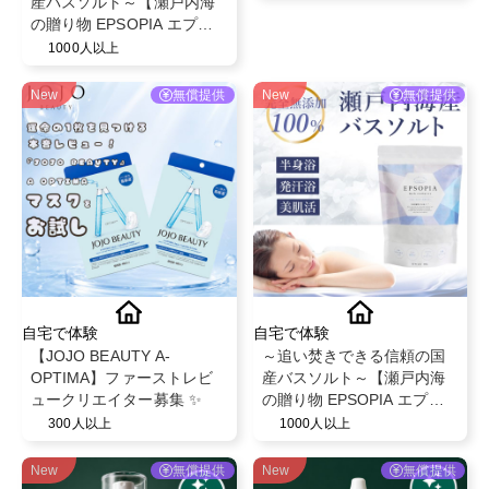
産バスソルト～【瀬戸内海
の贈り物 EPSOPIA エプソ
ピア】@EPSOPIA
1000人以上
New
無償提供
New
無償提供
自宅で体験
自宅で体験
【JOJO BEAUTY A-
～追い焚きできる信頼の国
OPTIMA】ファーストレビ
産バスソルト～【瀬戸内海
ュークリエイター募集 ✨
の贈り物 EPSOPIA エプソ
ピア】@EPSOPIA
300人以上
1000人以上
New
無償提供
New
無償提供