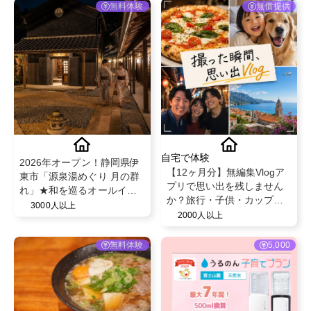
無料体験
無償提供
自宅で体験
2026年オープン！静岡県伊
【12ヶ月分】無編集Vlogア
東市「源泉湯めぐり 月の群
プリで思い出を残しません
れ」★和を巡るオールイン
か？旅行・子供・カップ
クルーシブ【高級旅館 1泊
3000人以上
ル・ペット🐶無料でPro版を
2000人以上
無料宿泊体験】
特別提供！
無料体験
5,000