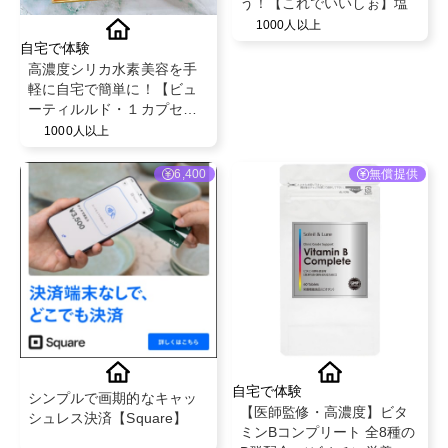
う！【これでいいしぉ】塩
1000人以上
自宅で体験
高濃度シリカ水素美容を手
軽に自宅で簡単に！【ビュ
ーティルルド・１カプセル
入り】＆専用ボトル150ml
1000人以上
6,400
無償提供
自宅で体験
シンプルで画期的なキャッ
【医師監修・高濃度】ビタ
シュレス決済【Square】
ミンBコンプリート 全8種の