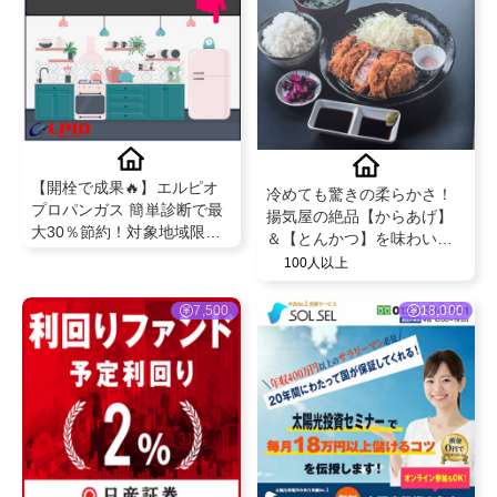
【開栓で成果🔥】エルピオ
冷めても驚きの柔らかさ！
プロパンガス 簡単診断で最
揚気屋の絶品【からあげ】
大30％節約！対象地域限定
＆【とんかつ】を味わいま
のお得なガス切替
せんか✨？？
100人以上
7,500
18,000