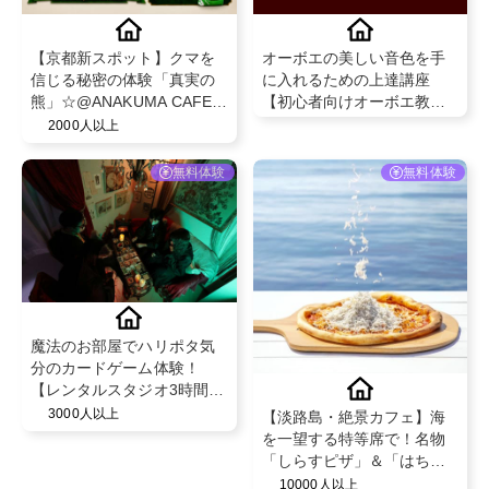
【京都新スポット】クマを
オーボエの美しい音色を手
信じる秘密の体験「真実の
に入れるための上達講座
熊」☆@ANAKUMA CAFE京
【初心者向けオーボエ教本
都店
＆DVD 3弾セット】
2000人以上
無料体験
無料体験
魔法のお部屋でハリポタ気
分のカードゲーム体験！
【レンタルスタジオ3時間】
@idearo
3000人以上
【淡路島・絶景カフェ】海
を一望する特等席で！名物
「しらすピザ」＆「はちみ
つかけ放題ワッフル」特別
10000人以上