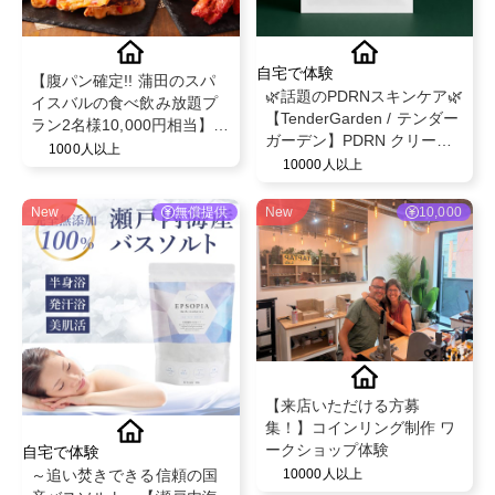
自宅で体験
【腹パン確定!! 蒲田のスパ
🌿話題のPDRNスキンケア🌿
イスバルの食べ飲み放題プ
【TenderGarden / テンダー
ラン2名様10,000円相当】チ
ガーデン】PDRN クリーム
ーズやスパイスを駆使した
1000人以上
シートマスク 30g × 5枚 モ
10000人以上
創作料理の食べ飲み放題を
ニター募集✨
無償提供♪
New
無償提供
New
10,000
【来店いただける方募
集！】コインリング制作 ワ
ークショップ体験
自宅で体験
～追い焚きできる信頼の国
10000人以上