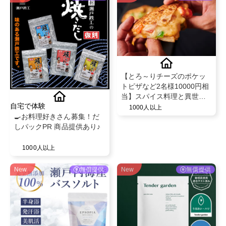
【とろ～りチーズのポケッ
トピザなど2名様10000円相
当】スパイス料理と異世界
自宅で体験
空間で話題のビストロ"MAD
1000人以上
🍳お料理好きさん募集！だ
CHEFs 池袋西口店"のディ
しパックPR 商品提供あり♪
ナー利用PR
1000人以上
New
無償提供
New
無償提供