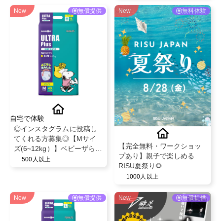
New
無償提供
New
無料体験
自宅で体験
◎インスタグラムに投稿し
てくれる方募集◎【Mサイ
【完全無料・ワークショッ
ズ(6~12kg）】ベビーザらス
プあり】親子で楽しめる
限定！ベビー紙おむつパン
500人以上
RISU夏祭り🌻
ツ◎スヌーピーデザイン◎
1000人以上
ベビー育児用品◎
New
無償提供
New
無償提供