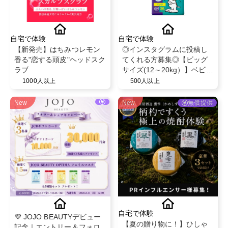
自宅で体験
自宅で体験
【新発売】はちみつレモン
◎インスタグラムに投稿し
香る"恋する頭皮"ヘッドスク
てくれる方募集◎【ビッグ
ラブ
サイズ(12～20kg）】ベビー
ザらス限定！ベビー紙おむ
1000人以上
500人以上
つパンツ◎スヌーピーデザ
イン◎ベビー育児用品◎
New
New
無償提供
自宅で体験
💜 JOJO BEAUTYデビュー
【夏の贈り物に！】ひしゃ
記念｜エントリー＆フォロ