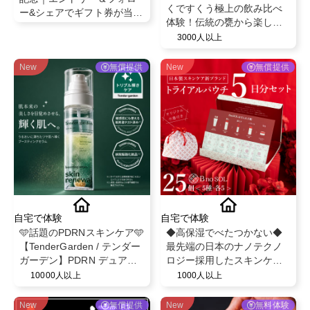
くですくう極上の飲み比べ
ー&シェアでギフト券が当た
体験！伝統の甕から楽しむ
る！✨
フルーティーな芋焼酎「甕
3000人以上
雫・甕雫翠・甕雫黒 900ml
3本セット」PRインフルエ
New
無償提供
New
無償提供
ンサー様募集！
自宅で体験
自宅で体験
🩵話題のPDRNスキンケア🩵
◆高保湿でべたつかない◆
【TenderGarden / テンダー
最先端の日本のナノテクノ
ガーデン】PDRN デュアル
ロジー採用したスキンケア/
ブースト 美容液ミスト モニ
最大8つのフリー処方
10000人以上
1000人以上
ター募集✨
【BnoSOL(ビノソル) トライ
アルセット5日分】
New
無償提供
New
無料体験