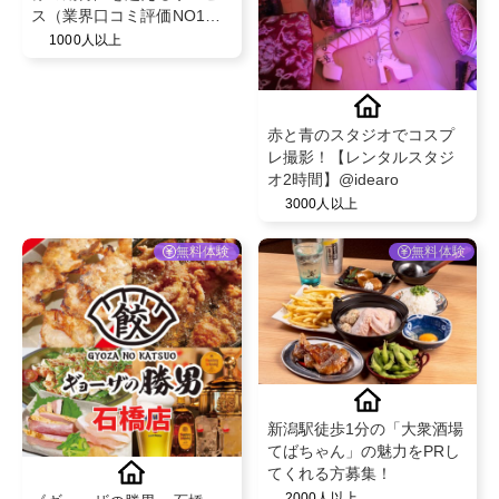
ス（業界口コミ評価NO1）
と既存のお客様からの紹介
1000人以上
率が50％を超える安心のフ
ェイシャル・脱毛エステサ
ロン！
赤と青のスタジオでコスプ
レ撮影！【レンタルスタジ
オ2時間】@idearo
3000人以上
無料体験
無料体験
新潟駅徒歩1分の「大衆酒場
てばちゃん」の魅力をPRし
てくれる方募集！
2000人以上