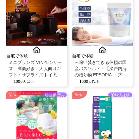
自宅で体験
自宅で体験
ミニブランズ VINYLシリー
～追い焚きできる信頼の国
ズ 洋楽好き・大人向けギ
産バスソルト～【瀬戸内海
フト・サプライズトイ 対象
の贈り物 EPSOPIA エプソ
年齢６歳以上
ピア】@EPSOPIA
1000人以上
1000人以上
New
無償提供
New
無償提供