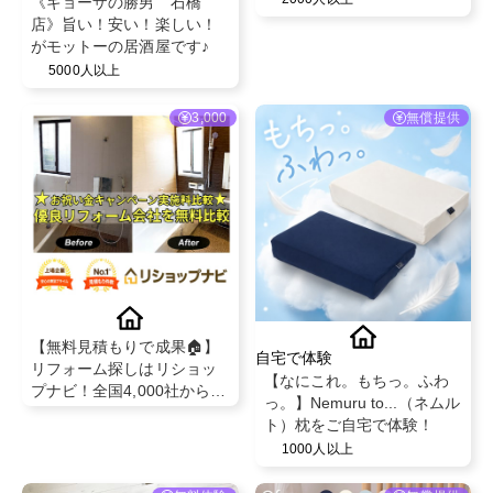
《ギョーザの勝男 石橋
店》旨い！安い！楽しい！
がモットーの居酒屋です♪
5000人以上
3,000
無償提供
【無料見積もりで成果🏠】
自宅で体験
リフォーム探しはリショッ
【なにこれ。もちっ。ふわ
プナビ！全国4,000社から厳
っ。】Nemuru to...（ネムル
選！最大3万円分ギフト券プ
ト）枕をご自宅で体験！
レゼントキャンペーン中
1000人以上