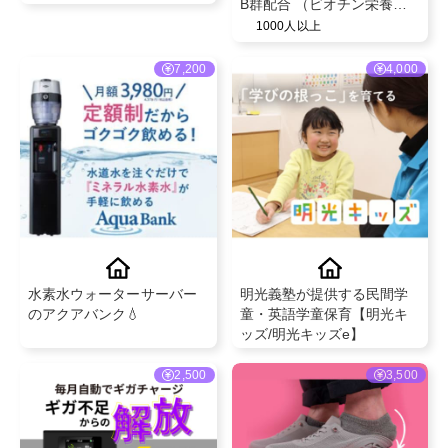
B群配合 （ビオチン栄養機
能食品） クリニック採用原
1000人以上
料使用 ビタミン b サプリ 毎
日の元気とバランスサポー
7,200
4,000
トに 便利なラミジップ袋入
り（約30日分）
水素水ウォーターサーバー
明光義塾が提供する民間学
のアクアバンク💧
童・英語学童保育【明光キ
ッズ/明光キッズe】
2,500
3,500