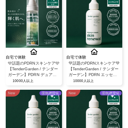
自宅で体験
自宅で体験
🩵話題のPDRNスキンケア🩵
💚話題のPDRNスキンケア💚
【TenderGarden / テンダー
【TenderGarden / テンダー
ガーデン】PDRN デュアル
ガーデン】PDRN エッセン
ブースト 美容液ミスト モニ
スクリーム 80ml モニター募
10000人以上
10000人以上
ター募集✨
集✨
New
無償提供
New
無償提供