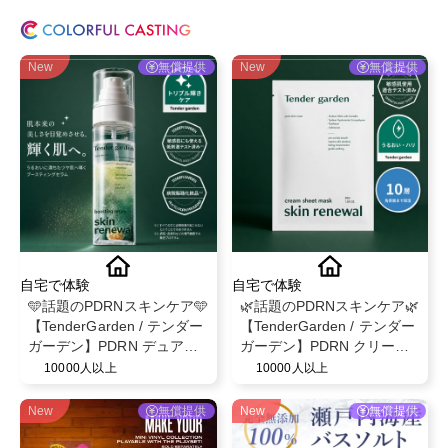
New
無償提供
New
無償提供
自宅で体験
自宅で体験
🩵話題のPDRNスキンケア🩵
🌿話題のPDRNスキンケア🌿
【TenderGarden / テンダー
【TenderGarden / テンダー
ガーデン】PDRN デュアル
ガーデン】PDRN クリーム
ブースト 美容液ミスト モニ
シートマスク 30g × 5枚 モ
10000人以上
10000人以上
ター募集✨
ニター募集✨
New
無償提供
New
無償提供