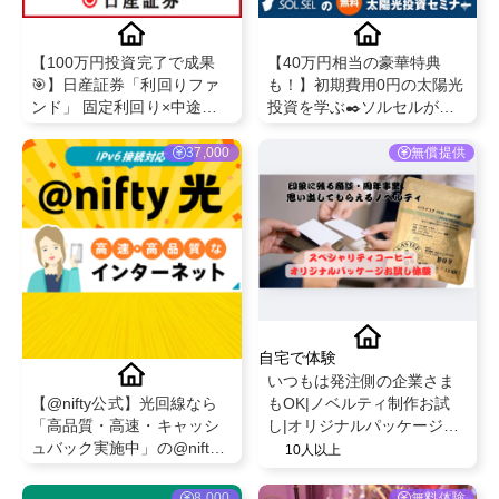
【100万円投資完了で成果
【40万円相当の豪華特典
🎯】日産証券「利回りファ
も！】初期費用0円の太陽光
ンド」 固定利回り×中途解
投資を学ぶ✒️ソルセルが実
約OK！上場企業グループ運
施する無料WEBセミナー☀️
営の安心投資案件
37,000
無償提供
自宅で体験
いつもは発注側の企業さま
もOK|ノベルティ制作お試
【@nifty公式】光回線なら
し|オリジナルパッケージで
「高品質・高速・キャッシ
高級コーヒーを贈る体験を
ュバック実施中」の@nifty
10人以上
発信orインタビュー
光 ！
8,000
無料体験