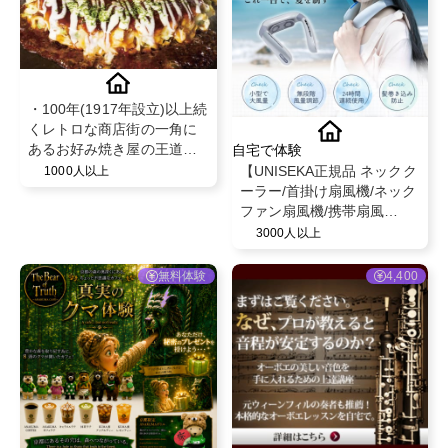
・100年(1917年設立)以上続
くレトロな商店街の一角に
あるお好み焼き屋の王道メ
自宅で体験
ニューご用意致します
【UNISEKA正規品 ネックク
1000人以上
ーラー/首掛け扇風機/ネック
ファン扇風機/携帯扇風
機】〜通勤/熱中症対策/屋外
3000人以上
作業/スポーツに！〜
無料体験
4,400