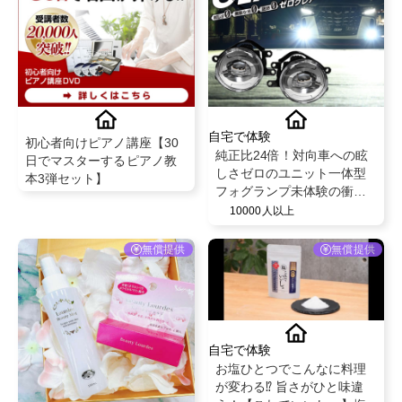
自宅で体験
初心者向けピアノ講座【30
純正比24倍！対向車への眩
日でマスターするピアノ教
しさゼロのユニット一体型
本3弾セット】
フォグランプ未体験の衝撃
を是非ご体験ください。
10000人以上
【VELENO LED フォグラン
プ ゼログレア無償提供】
無償提供
無償提供
@VELENO
自宅で体験
お塩ひとつでこんなに料理
が変わる⁉️ 旨さがひと味違