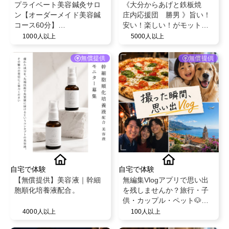
プライベート美容鍼灸サロ
《大分からあげと鉄板焼
ン【オーダーメイド美容鍼
庄内応援団 勝男 》旨い！
コース60分】
安い！楽しい！がモットー
@chamibelle.hari
のからあげが美味しい居酒
1000人以上
5000人以上
屋です！
無償提供
無償提供
自宅で体験
自宅で体験
【無償提供】美容液｜幹細
無編集Vlogアプリで思い出
胞順化培養液配合。
を残しませんか？旅行・子
供・カップル・ペット🐶無
料でPro版を特別提供！
4000人以上
100人以上