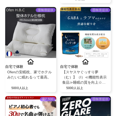
ご招待
無償提供
無償提供
自宅で体験
自宅で体験
Ofenの安眠枕、家でホテル
【スヤスヤぐっすり夢
みたいに眠れるって最高。
（む）】（I）≪機能性表示
食品≫睡眠の質を向上☆ラ
フマ＆GABA配合
5000人以上
5000人以上
7,500
無償提供