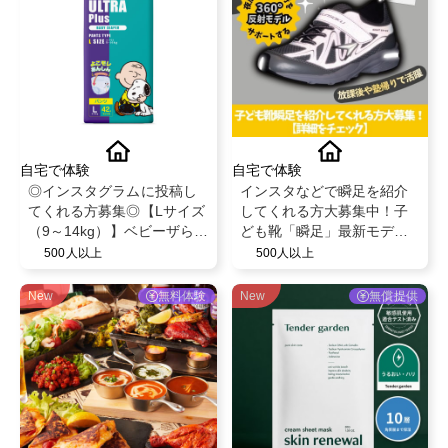
自宅で体験
自宅で体験
◎インスタグラムに投稿し
インスタなどで瞬足を紹介
てくれる方募集◎【Lサイズ
してくれる方大募集中！子
（9～14kg）】ベビーザらス
ども靴「瞬足」最新モデル
限定！ベビー紙おむつパン
を履いて投稿✨
500人以上
500人以上
ツ◎スヌーピーデザイン◎
ベビー育児用品◎
New
無料体験
New
無償提供