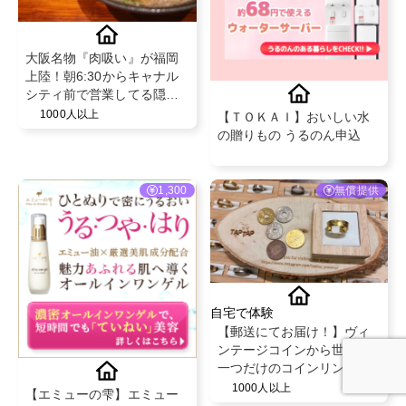
大阪名物『肉吸い』が福岡
上陸！朝6:30からキャナル
シティ前で営業してる隠れ
家！
1000人以上
【ＴＯＫＡＩ】おいしい水
の贈りもの うるのん申込
1,300
無償提供
自宅で体験
【郵送にてお届け！】ヴィ
ンテージコインから世界に
一つだけのコインリング
💍！｜TAPTAP Lab
1000人以上
【エミューの雫】エミュー