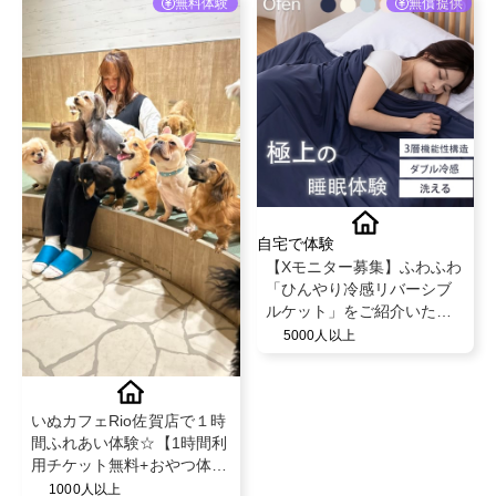
無料体験
無償提供
自宅で体験
【Xモニター募集】ふわふわ
「ひんやり冷感リバーシブ
ルケット」をご紹介いただ
ける方募集✨
5000人以上
いぬカフェRio佐賀店で１時
間ふれあい体験☆【1時間利
用チケット無料+おやつ体
験】
1000人以上