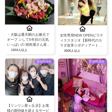
・大阪は通天閣のお膝元で
女性専用NEW OPENピラテ
オープ ンして5年目の元気
ィススタジオ【新時代のカ
いっぱいの 焼肉屋さん産地
ラダ改革☆ボディアートト
のお肉にこだわりタレも自
1000人以上
レーニング☆５０分レッス
3000人以上
家製で炭火を使用してま
ン体験】
す。 土日祝日は曜日限定で
無料体験
無料体験
串カツも 食べる事ができ
ます
【リンリン星ヶ丘店】お客
様の期待値を超えるサービ