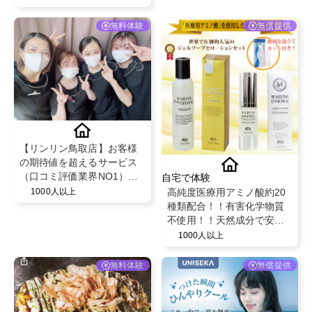
無料体験
無償提供
【リンリン鳥取店】お客様
の期待値を超えるサービス
（口コミ評価業界NO1）と
自宅で体験
既存のお客様からの紹介率
高純度医療用アミノ酸約20
1000人以上
が50％を超える安心のフェ
種類配合！！有害化学物質
イシャル・脱毛エステサロ
不使用！！天然成分で安
ン！
心・安全な毎日ケア【マリ
1000人以上
ンピュアクリスタル150ml ×
マリンエッセンスローショ
無料体験
無償提供
ン30ml】