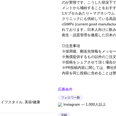
のが実情です。こうした状況下
メントから補給することをおす
1カプセルあたり＝マグネシウム 3
クリニックにも供給している高
cGMPs (current good manu
れております。日本人向けに飲
衛生・品質管理を徹底した日本
◎注意事項
※採用後、郵送先情報をメッセ
※無償提供するもの以外のご注
※投稿をシェアさせて頂く場合
※PR投稿内容に関しては、弊社
内容を同じ投稿に含めることは
応募条件
フォロワー数
ライフスタイル, 美容/健康
Instagram — 1,000人以上
年齢