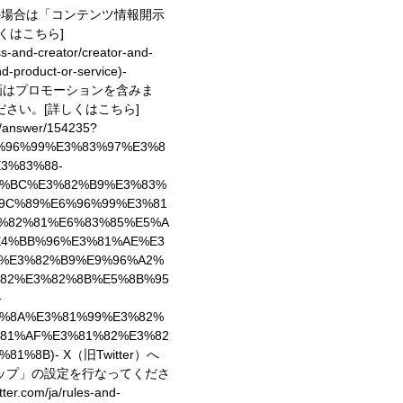
投稿の場合は「コンテンツ情報開示
しくはこちら]
ess-and-creator/creator-and-
d-product-or-service)
-
動画はプロモーションを含みま
ださい。
[詳しくはこちら]
e/answer/154235?
6%96%99%E3%83%97%E3%8
3%83%88-
3%BC%E3%82%B9%E3%83%
9C%89%E6%96%99%E3%81
%82%81%E6%83%85%E5%A
E4%BB%96%E3%81%AE%E3
%E3%82%B9%E9%96%A2%
82%E3%82%8B%E5%8B%95
-
%8A%E3%81%99%E3%82%
81%AF%E3%81%82%E3%82
%81%8B)
- X（旧Twitter）へ
ップ」の設定を行なってくださ
er.com/ja/rules-and-