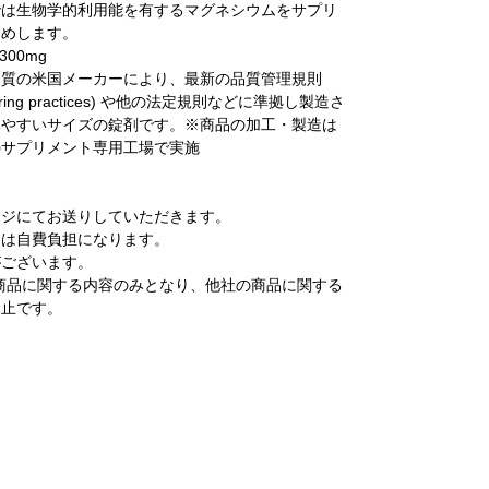
では生物学的利用能を有するマグネシウムをサプリ
すめします。
00mg
品質の米国メーカーにより、最新の品質管理規則
facturing practices) や他の法定規則などに準拠し製造さ
みやすいサイズの錠剤です。※商品の加工・製造は
のサプリメント専用工場で実施
ージにてお送りしていただきます。
文は自費負担になります。
がございます。
商品に関する内容のみとなり、他社の商品に関する
禁止です。