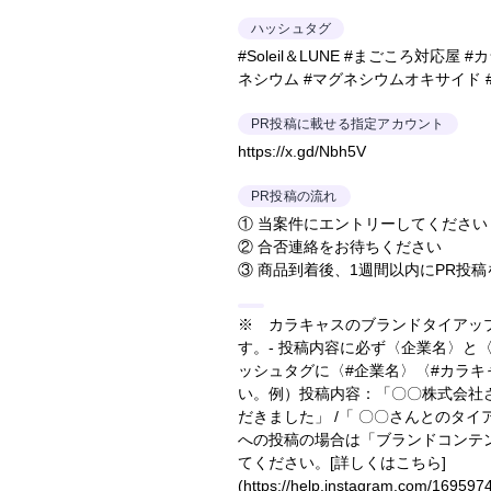
ハッシュタグ
#Soleil＆LUNE #まごころ対応屋
ネシウム #マグネシウムオキサイド 
PR投稿に載せる指定アカウント
https://x.gd/Nbh5V
PR投稿の流れ
① 当案件にエントリーしてください
② 合否連絡をお待ちください
③ 商品到着後、1週間以内にPR投
※ カラキャスのブランドタイアッ
す。- 投稿内容に必ず〈企業名〉と
ッシュタグに〈#企業名〉〈#カラ
い。
例）投稿内容：「〇〇株式会社
だきました」 /「 〇〇さんとのタ
への投稿の場合は「ブランドコンテ
てください。
[詳しくはこちら]
(https://help.instagram.com/16959