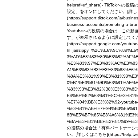
helpref=uf_share)
- TikTokへの
設定」をオンにしてください。
[詳
(https://support.tiktok.com/ja/busin
business-accounts/promoting-a-bran
Youtubeへの投稿の場合は「この
す」が表示されるように設定してく
(https://support.google.com/youtub
hl=ja#zippy=%2C%E6%9C%89%E
3%AD%E3%83%80%E3%82%AF%E
%E3%83%97%E3%83%AC%E3%8
A1%E3%83%B3%E3%83%88%E6%
%8A%E3%81%99%E3%81%99%E3
0%B1%E3%81%9D%E3%81%AE%
%83%93%E3%82%B8%E3%83%8D
E4%BF%82%E3%81%8C%E3%81%
%E7%94%BB%E3%82%92-youtube
%E3%81%AB%E7%94%B3%E5%91
8B%E5%BF%85%E8%A6%81%E3%
%8A%E3%81%BE%E3%81%99%E3
の投稿の場合は「有料パートナーシ
い。
[詳しくはこちら](https://help.twitt