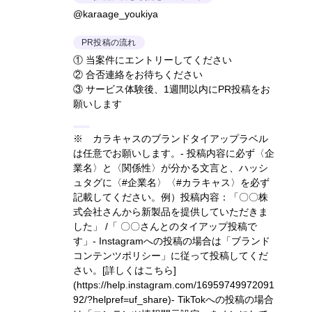
@karaage_youkiya
PR投稿の流れ
① 当案件にエントリーしてください
② 合否連絡をお待ちください
③ サービス体験後、1週間以内にPR投稿をお
願いします
※ カラキャスのブランドタイアップラベル
は任意でお願いします。- 投稿内容に必ず〈企
業名〉と〈関係性〉が分かる文言と、ハッシ
ュタグに〈#企業名〉〈#カラキャス〉を必ず
記載してください。
例）投稿内容：「〇〇株
式会社さんから新製品を提供していただきま
した」 /「 〇〇さんとのタイアップ投稿で
す」
- Instagramへの投稿の場合は「ブランド
コンテンツポリシー」に従って投稿してくだ
さい。
[詳しくはこちら]
(https://help.instagram.com/16959749972091
92/?helpref=uf_share)
- TikTokへの投稿の場合