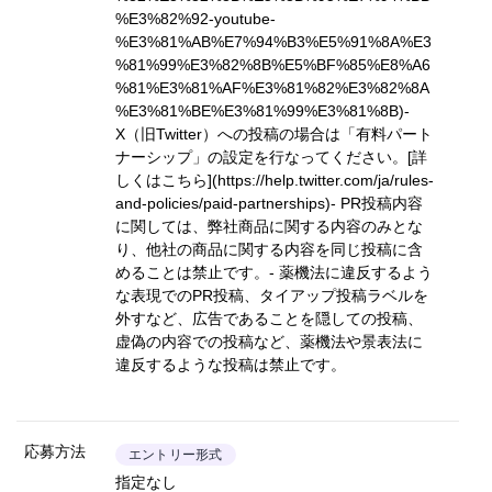
%E3%82%92-youtube-
%E3%81%AB%E7%94%B3%E5%91%8A%E3
%81%99%E3%82%8B%E5%BF%85%E8%A6
%81%E3%81%AF%E3%81%82%E3%82%8A
%E3%81%BE%E3%81%99%E3%81%8B)
-
X（旧Twitter）への投稿の場合は「有料パート
ナーシップ」の設定を行なってください。
[詳
しくはこちら](https://help.twitter.com/ja/rules-
and-policies/paid-partnerships)
- PR投稿内容
に関しては、弊社商品に関する内容のみとな
り、他社の商品に関する内容を同じ投稿に含
めることは禁止です。- 薬機法に違反するよう
な表現でのPR投稿、タイアップ投稿ラベルを
外すなど、広告であることを隠しての投稿、
虚偽の内容での投稿など、薬機法や景表法に
違反するような投稿は禁止です。
応募方法
エントリー形式
指定なし