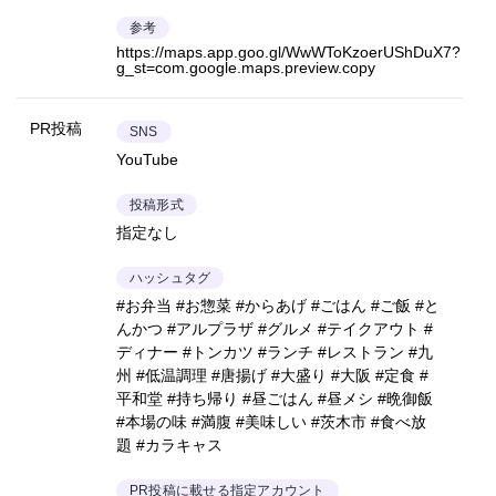
参考
https://maps.app.goo.gl/WwWToKzoerUShDuX7?
g_st=com.google.maps.preview.copy
PR投稿
SNS
YouTube
投稿形式
指定なし
ハッシュタグ
#お弁当 #お惣菜 #からあげ #ごはん #ご飯 #と
んかつ #アルプラザ #グルメ #テイクアウト #
ディナー #トンカツ #ランチ #レストラン #九
州 #低温調理 #唐揚げ #大盛り #大阪 #定食 #
平和堂 #持ち帰り #昼ごはん #昼メシ #晩御飯
#本場の味 #満腹 #美味しい #茨木市 #食べ放
題 #カラキャス
PR投稿に載せる指定アカウント