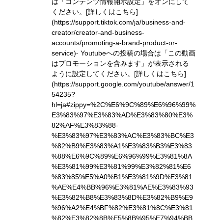
は「コンテンツ情報開示設定」をオンにして
ください。
[詳しくはこちら]
(https://support.tiktok.com/ja/business-and-
creator/creator-and-business-
accounts/promoting-a-brand-product-or-
service)
- Youtubeへの投稿の場合は「この動画
はプロモーションを含みます」が表示される
ように設定してください。
[詳しくはこちら]
(https://support.google.com/youtube/answer/1
54235?
hl=ja#zippy=%2C%E6%9C%89%E6%96%99%
E3%83%97%E3%83%AD%E3%83%80%E3%
82%AF%E3%83%88-
%E3%83%97%E3%83%AC%E3%83%BC%E3
%82%B9%E3%83%A1%E3%83%B3%E3%83
%88%E6%9C%89%E6%96%99%E3%81%8A
%E3%81%99%E3%81%99%E3%82%81%E6
%83%85%E5%A0%B1%E3%81%9D%E3%81
%AE%E4%BB%96%E3%81%AE%E3%83%93
%E3%82%B8%E3%83%8D%E3%82%B9%E9
%96%A2%E4%BF%82%E3%81%8C%E3%81
%82%E3%82%8B%E5%8B%95%E7%94%BB