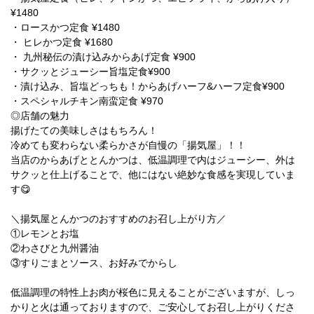
¥1480
・ロースかつ定食 ¥1480
・ ヒレかつ定食 ¥1680
・ 九州秘伝の漬け込みからあげ定食 ¥900
・サクッとジューシー旨塩定食¥900
・漬け込み、旨塩どっちも！からあげハーフ&ハーフ定食¥900
・スペシャルチキン南蛮定食 ¥970
◎店舗の魅力
揚げたての美味しさはもちろん！
冷めても変わらない柔らかさが自慢の「揚気屋」！！
当店のからあげととんかつは、低温調理で内はジューシー、外は
サクッと仕上げることで、他にはない絶妙な食感を実現していま
す😋
＼揚気屋とんかつのおすすめのお召し上がり方／
①レモンとお塩
②わさびと九州醤油
③すりごまとソース、お好みでからし
低温調理の特性上お肉が桜色に見えることがございますが、しっ
かりと火は通っておりますので、ご安心してお召し上がりくださ