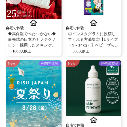
自宅で体験
自宅で体験
◆高保湿でべたつかない◆
◎インスタグラムに投稿し
最先端の日本のナノテクノ
てくれる方募集◎【Lサイズ
ロジー採用したスキンケア/
（9～14kg）】ベビーザらス
最大8つのフリー処方
限定！ベビー紙おむつパン
1000人以上
500人以上
【BnoSOL(ビノソル) トライ
ツ◎スヌーピーデザイン◎
アルセット5日分】
ベビー育児用品◎
New
無料体験
New
無償提供
自宅で体験