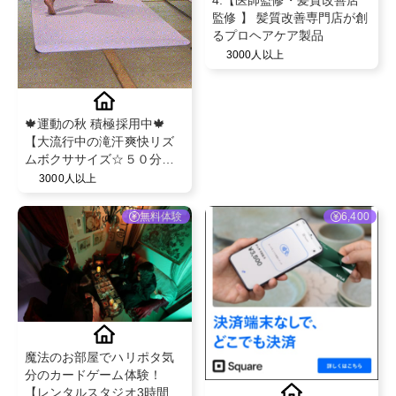
4.【医師監修・髪質改善店
監修 】 髪質改善専門店が創
るプロヘアケア製品
3000人以上
🍁運動の秋 積極採用中🍁
【大流行中の滝汗爽快リズ
ムボクササイズ☆５０分レ
ッスン体験】女性専用NEW
3000人以上
OPENピラティススタジオ
無料体験
6,400
魔法のお部屋でハリポタ気
分のカードゲーム体験！
【レンタルスタジオ3時間】