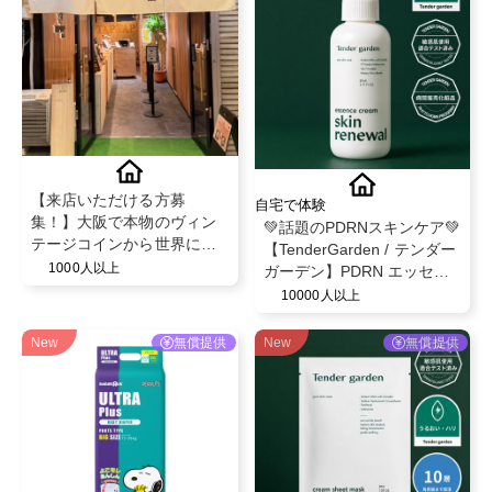
【来店いただける方募
自宅で体験
集！】大阪で本物のヴィン
💚話題のPDRNスキンケア💚
テージコインから世界に一
【TenderGarden / テンダー
つだけのリング💍
1000人以上
ガーデン】PDRN エッセン
スクリーム 80ml モニター募
10000人以上
集✨
New
無償提供
New
無償提供