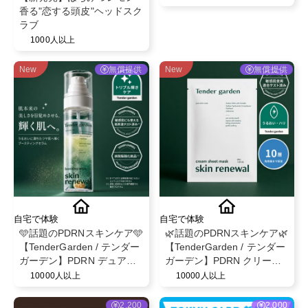
香る"恋する頭皮"ヘッドスク
ラブ
1000人以上
New
無償提供
New
無償提供
自宅で体験
自宅で体験
🩵話題のPDRNスキンケア🩵
🌿話題のPDRNスキンケア🌿
【TenderGarden / テンダー
【TenderGarden / テンダー
ガーデン】PDRN デュアル
ガーデン】PDRN クリーム
ブースト 美容液ミスト モニ
シートマスク 30g × 5枚 モ
10000人以上
10000人以上
ター募集✨
ニター募集✨
2,200
2,000