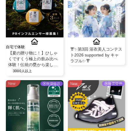
自宅で体験
👘✨第3回 浴衣美人コンテス
【夏の贈り物に！】ひしゃ
ト2026 supported by キャ
くですくう極上の飲み比べ
ラフル✨👘
体験！伝統の甕から楽しむ
フルーティーな芋焼酎「甕
3000人以上
雫・甕雫翠・甕雫黒 900ml
3本セット」PRインフルエ
New
無償提供
New
無償提供
ンサー様募集！