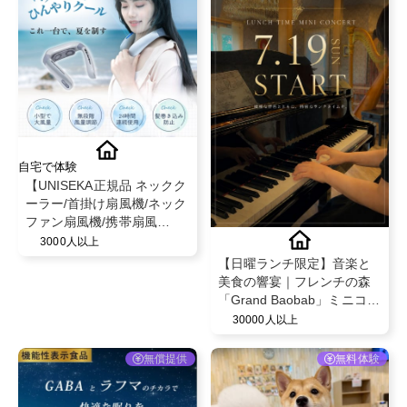
自宅で体験
【UNISEKA正規品 ネックク
ーラー/首掛け扇風機/ネック
ファン扇風機/携帯扇風
機】〜通勤/熱中症対策/屋外
3000人以上
作業/スポーツに！〜
【日曜ランチ限定】音楽と
美食の響宴｜フレンチの森
「Grand Baobab」ミニコン
サート付き贅沢ランチへご
30000人以上
招待。
無償提供
無料体験