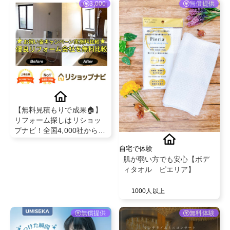
3,000
無償提供
【無料見積もりで成果🏠】
リフォーム探しはリショッ
プナビ！全国4,000社から厳
選！最大3万円分ギフト券プ
自宅で体験
レゼントキャンペーン中
肌が弱い方でも安心【ボデ
ィタオル ピエリア】
1000人以上
無償提供
無料体験