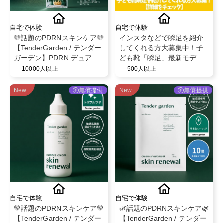
自宅で体験
自宅で体験
🩵話題のPDRNスキンケア🩵
インスタなどで瞬足を紹介
【TenderGarden / テンダー
してくれる方大募集中！子
ガーデン】PDRN デュアル
ども靴「瞬足」最新モデル
ブースト 美容液ミスト モニ
を履いて投稿✨
10000人以上
500人以上
ター募集✨
New
無償提供
New
無償提供
自宅で体験
自宅で体験
💚話題のPDRNスキンケア💚
🌿話題のPDRNスキンケア🌿
【TenderGarden / テンダー
【TenderGarden / テンダー