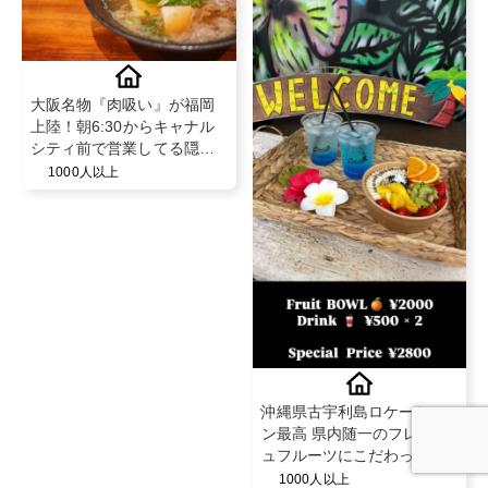
大阪名物『肉吸い』が福岡
上陸！朝6:30からキャナル
シティ前で営業してる隠れ
家！
1000人以上
沖縄県古宇利島ロケーショ
ン最高 県内随一のフレッシ
ュフルーツにこだわったア
サイーボウル🏝️
1000人以上