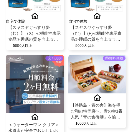
自宅で体験
自宅で体験
【スヤスヤぐっすり夢
【スヤスヤぐっすり夢
（む）】（X）≪機能性表示
（む）】(F)≪機能性表示食
食品≫睡眠の質を向上☆ラ
品≫睡眠の質を向上☆ラフ
フマ＆GABA配合
マ＆GABA配合
5000人以上
5000人以上
7,000
無料体験
【淡路島・青の舎】海を望
む和の特等席へ。青の舎1番
人気「青の舎御膳」を愉し
む贅沢なひとときをご提供
10000人以上
＜ウォーターワン クリア＞
いたします。
水道水が安全でおいしいお