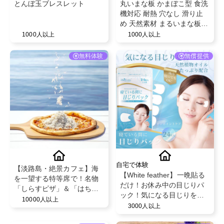
とんぼ玉ブレスレット
丸いまな板 かまぼこ型 食洗
機対応 耐熱 穴なし 滑り止
め 天然素材 まるいまな板
丸いまないた エラストマー
1000人以上
1000人以上
[kamabokoE] セット ベージ
ュ ブラック かまぼこ板 ま
無料体験
無償提供
な板 丸型 D型 カッティング
ボード 半円 円形 丸まな板
かまぼこ型 小麦繊維
自宅で体験
【淡路島・絶景カフェ】海
【White feather】一晩貼る
を一望する特等席で！名物
だけ！お休み中の目じりパ
「しらすピザ」＆「はちみ
ック！気になる目じりをし
つかけ放題ワッフル」特別
10000人以上
っかりカバー
3000人以上
ご招待