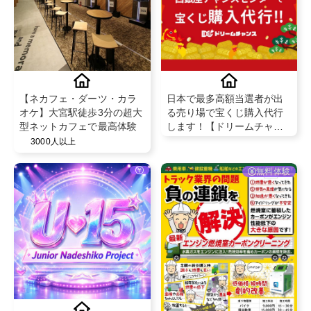
【ネカフェ・ダーツ・カラ
日本で最多高額当選者が出
オケ】大宮駅徒歩3分の超大
る売り場で宝くじ購入代行
型ネットカフェで最高体験
します！【ドリームチャン
ス】
3000人以上
無料体験