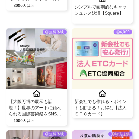
@idearo
3000人以上
シンプルで画期的なキャッ
シュレス決済【Square】
無料体験
4,000
【大阪万博の展示も話
新会社でも作れる・ポイン
題！】世界のアートに触れ
トも貯まる！お得な【法人
られる国際芸術祭をSNSで
ＥＴＣカード】
発信！同伴者チケット付き
1000人以上
PR案件
無料体験
無償提供