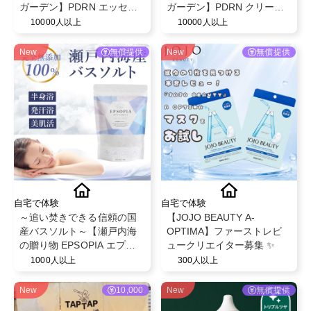
ガーデン】PDRN エッセン
ガーデン】PDRN クリーム
スクリーム 80ml モニター募
シートマスク 30g × 5枚 モ
10000人以上
10000人以上
集✨
ニター募集✨
New
無償提供
New
無償提供
自宅で体験
自宅で体験
～追い焚きできる信頼の国
【JOJO BEAUTY A-
産バスソルト～【瀬戸内海
OPTIMA】ファーストレビ
の贈り物 EPSOPIA エプソ
ュークリエイター募集 ✨
ピア】@EPSOPIA
1000人以上
300人以上
New
10,000
New
無償提供