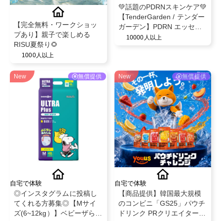
💚話題のPDRNスキンケア💚
【TenderGarden / テンダー
【完全無料・ワークショッ
ガーデン】PDRN エッセン
プあり】親子で楽しめる
スクリーム 80ml モニター募
10000人以上
RISU夏祭り🌻
集✨
1000人以上
New
無償提供
New
無償提供
自宅で体験
自宅で体験
◎インスタグラムに投稿し
【商品提供】韓国最大規模
てくれる方募集◎【Mサイ
のコンビニ「GS25」パウチ
ズ(6~12kg）】ベビーザらス
ドリンク PRクリエイター募