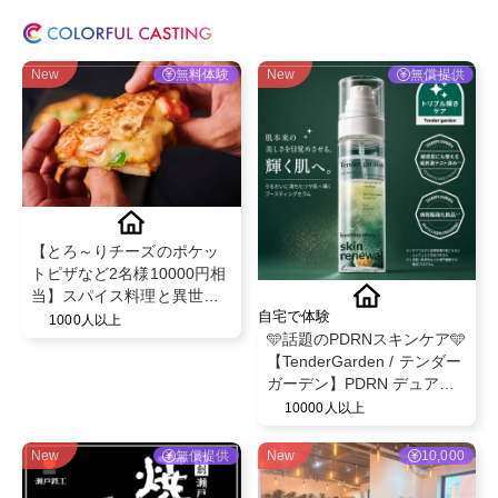
New
無料体験
New
無償提供
【とろ～りチーズのポケッ
トピザなど2名様10000円相
当】スパイス料理と異世界
自宅で体験
空間で話題のビストロ"MAD
1000人以上
🩵話題のPDRNスキンケア🩵
CHEFs 池袋西口店"のディ
【TenderGarden / テンダー
ナー利用PR
ガーデン】PDRN デュアル
ブースト 美容液ミスト モニ
10000人以上
ター募集✨
New
無償提供
New
10,000