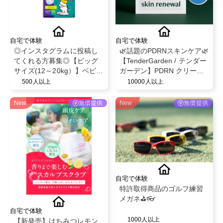
自宅で体験
自宅で体験
◎インスタグラムに投稿し
🌿話題のPDRNスキンケア🌿
てくれる方募集◎【ビッグ
【TenderGarden / テンダー
サイズ(12～20kg）】ベビー
ガーデン】PDRN クリーム
ザらス限定！ベビー紙おむ
シートマスク 30g × 5枚 モ
500人以上
10000人以上
つパンツ◎スヌーピーデザ
ニター募集✨
イン◎ベビー育児用品◎
New
無償提供
New
無償提供
自宅で体験
特許取得商品のゴルフ練習
メガネ⛳️👓
自宅で体験
1000人以上
【新発売】はちみつレモン