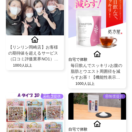
【リンリン岡崎店】お客様
の期待値を超えるサービス
（口コミ評価業界NO1）と
自宅で体験
既存のお客様からの紹介率
毎日飲んでスッキリ♪お腹の
1000人以上
が50％を超える安心のフェ
脂肪とウエスト周囲径を減
イシャル・脱毛エステサロ
らすお茶！【機能性表示食
ン！
品】
1000人以上
無償提供
無償提供
自宅で体験