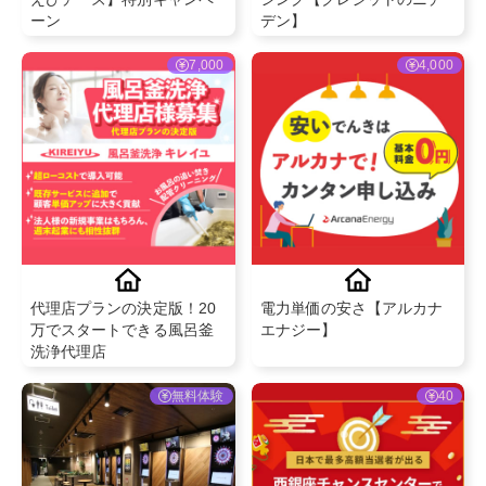
ーン
デン】
7,000
4,000
代理店プランの決定版！20
電力単価の安さ【アルカナ
万でスタートできる風呂釜
エナジー】
洗浄代理店
無料体験
40