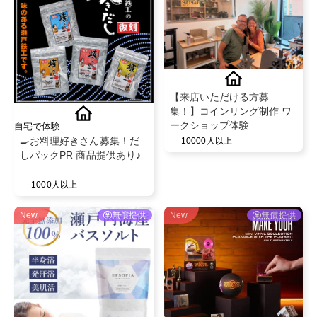
【来店いただける方募
集！】コインリング制作 ワ
ークショップ体験
自宅で体験
🍳お料理好きさん募集！だ
10000人以上
しパックPR 商品提供あり♪
1000人以上
New
無償提供
New
無償提供