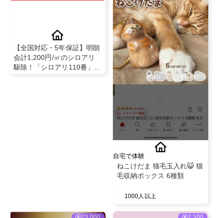
【全国対応・5年保証】明朗
会計1,200円/㎡のシロアリ
駆除！「シロアリ110番」新
規申込＋見積依頼成立で成
果対象
自宅で体験
ねこけだま 猫毛玉入れ😺 猫
毛収納ボックス 6種類
1000人以上
23,000
2,300