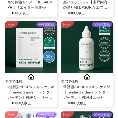
ちで体験💄✨／ THE SAEM
産バスソルト～【瀬戸内海
PRクリエイター募集📣
の贈り物 EPSOPIA エプソ
ピア】@EPSOPIA
1000人以上
1000人以上
New
無償提供
New
無償提供
自宅で体験
自宅で体験
🌿話題のPDRNスキンケア🌿
💚話題のPDRNスキンケア💚
【TenderGarden / テンダー
【TenderGarden / テンダー
ガーデン】PDRN クリーム
ガーデン】PDRN エッセン
シートマスク 30g × 5枚 モ
スクリーム 80ml モニター募
10000人以上
10000人以上
ニター募集✨
集✨
New
無償提供
New
無償提供