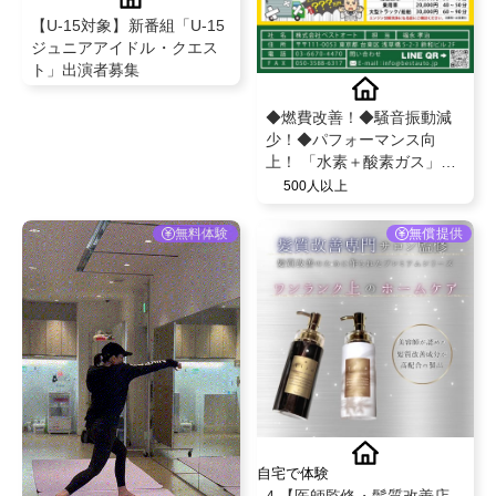
【U-15対象】新番組「U-15
ジュニアアイドル・クエス
ト」出演者募集
◆燃費改善！◆騒音振動減
少！◆パフォーマンス向
上！ 「水素＋酸素ガス」で
愛車のエンジンを新車のよ
500人以上
うな状態に！『エンジン燃
焼室カーボンクリーニン
無料体験
無償提供
グ』体験者募集中！
自宅で体験