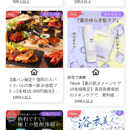
限定！ベビー紙おむつパン
集
500人以上
100人以上
ツ◎スヌーピーデザイン◎
ベビー育児用品◎
New
無料体験
New
無償提供
自宅で体験
【腹パン確定!! 蒲田のスパ
Tiktok【夏の肌ダメージケア
イスバルの食べ飲み放題プ
10名様限定】美容医療発想
ラン2名様10,000円相当】チ
のスキンケアで、紫外線や
ーズやスパイスを駆使した
1000人以上
乾燥でゆらぎやすい肌を整
1000人以上
創作料理の食べ飲み放題を
えるBELLEVARY集中ケアセ
無償提供♪
ット
New
無償提供
New