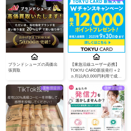
ブランドシューズの高価出
【東急沿線ユーザー必携】
張買取
TOKYU CARD新規発行＋2
ヵ月以内3,000円利用で成果
対象！最大10％ポイント還
元
無償提供
無償提供