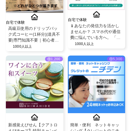
自宅で体験
自宅で体験
📱あなたの発信力を活かし
高級豆使用のドリップバッ
ませんか？ スマホ代や通信
ク式コーヒー(1杯分)|道具不
費に悩んでいる方へ。 「こ
要|専門知識不要｜初心者の
んな方法もあるんだ！」と
1000人以上
ための焙煎所さくら
1000人以上
いう選択肢を届けるPR案件
✿ROASTERY
です。
1,200
5,300
新感覚えびせん【クアトロ
簡単・便利 ネットキャッ
えびチーズ】特別キャンペ
シング【クレジットのニチ