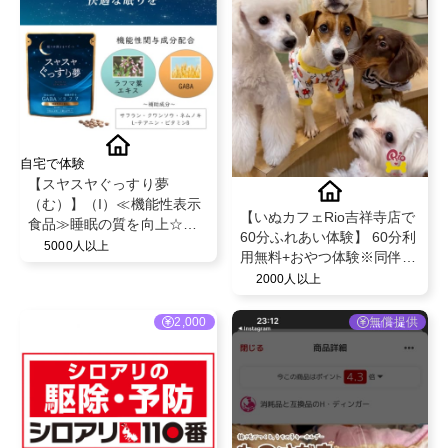
自宅で体験
【スヤスヤぐっすり夢
（む）】（I）≪機能性表示
【いぬカフェRio吉祥寺店で
食品≫睡眠の質を向上☆ラ
60分ふれあい体験】 60分利
フマ＆GABA配合
5000人以上
用無料+おやつ体験※同伴者
１名分のもサービス！
2000人以上
2,000
無償提供