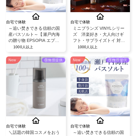
自宅で体験
自宅で体験
～追い焚きできる信頼の国
ミニブランズ VINYLシリー
産バスソルト～【瀬戸内海
ズ 洋楽好き・大人向けギ
の贈り物 EPSOPIA エプソ
フト・サプライズトイ 対象
ピア】@EPSOPIA
年齢６歳以上
1000人以上
1000人以上
New
無償提供
New
無償提供
自宅で体験
自宅で体験
＼話題の韓国コスメをおう
～追い焚きできる信頼の国