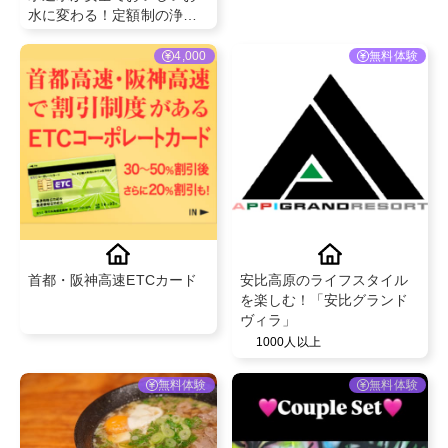
水に変わる！定額制の浄水
型ウォーターサーバー💧✨
4,000
無料体験
首都・阪神高速ETCカード
安比高原のライフスタイル
を楽しむ！「安比グランド
ヴィラ」
1000人以上
無料体験
無料体験