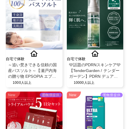
自宅で体験
自宅で体験
～追い焚きできる信頼の国
🩵話題のPDRNスキンケア🩵
産バスソルト～【瀬戸内海
【TenderGarden / テンダー
の贈り物 EPSOPIA エプソ
ガーデン】PDRN デュアル
ピア】@EPSOPIA
ブースト 美容液ミスト モニ
1000人以上
10000人以上
ター募集✨
New
無償提供
New
無償提供