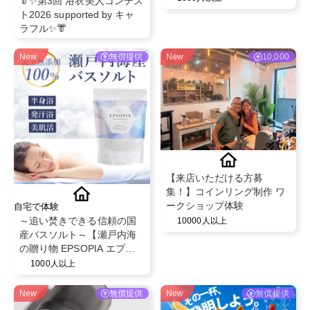
👘✨第3回 浴衣美人コンテス
CHEFs 池袋西口店"のディ
ト2026 supported by キャ
ナー利用PR
ラフル✨👘
New
無償提供
New
10,000
【来店いただける方募
集！】コインリング制作 ワ
ークショップ体験
自宅で体験
～追い焚きできる信頼の国
10000人以上
産バスソルト～【瀬戸内海
の贈り物 EPSOPIA エプソ
ピア】@EPSOPIA
1000人以上
New
無償提供
New
無償提供