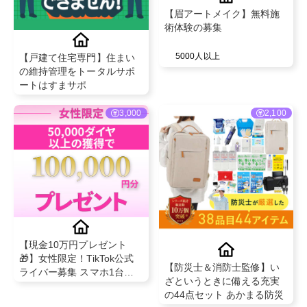
【眉アートメイク】無料施
術体験の募集
5000人以上
【戸建て住宅専門】住まい
の維持管理をトータルサポ
ートはすまサポ
3,000
2,100
【現金10万円プレゼント
🎁】女性限定！TikTok公式
【防災士＆消防士監修】い
ライバー募集 スマホ1台＆
ざというときに備える充実
未経験OK！条件クリアで必
の44点セット あかまる防災
ずもらえるキャンペーン中