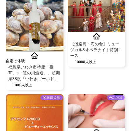
【淡路島・海の舎】ミュー
ジカル&オペラナイト特別コ
ース
自宅で体験
10000人以上
福島県いわき市特産「椎
茸」×「笹の川酒造」。超濃
厚38度「いわきゴールド椎
茸焼酎」
1000人以上
無償提供
1,000