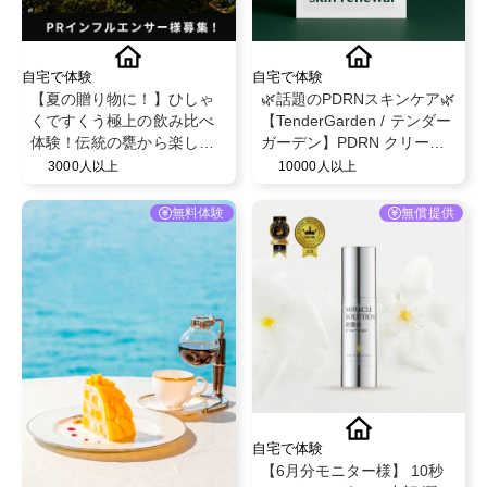
自宅で体験
自宅で体験
【夏の贈り物に！】ひしゃ
🌿話題のPDRNスキンケア🌿
くですくう極上の飲み比べ
【TenderGarden / テンダー
体験！伝統の甕から楽しむ
ガーデン】PDRN クリーム
フルーティーな芋焼酎「甕
シートマスク 30g × 5枚 モ
3000人以上
10000人以上
雫・甕雫翠・甕雫黒 900ml
ニター募集✨
3本セット」PRインフルエ
無料体験
無償提供
ンサー様募集！
自宅で体験
【6月分モニター様】 10秒