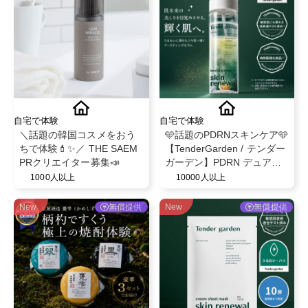
自宅で体験
自宅で体験
＼話題の韓国コスメをおう
🩵話題のPDRNスキンケア🩵
ちで体験💄✨／ THE SAEM
【TenderGarden / テンダー
PRクリエイター募集📣
ガーデン】PDRN デュアル
ブースト 美容液ミスト モニ
1000人以上
10000人以上
ター募集✨
New
無償提供
New
無償提供