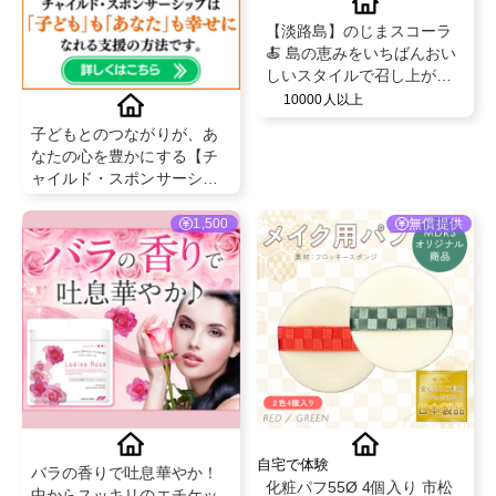
【淡路島】のじまスコーラ
🍝 島の恵みをいちばんおい
しいスタイルで召し上がっ
て いただく創作イタリアン
10000人以上
のコースをご堪能下さい✨
子どもとのつながりが、あ
なたの心を豊かにする【チ
ャイルド・スポンサーシッ
プ】
1,500
無償提供
自宅で体験
バラの香りで吐息華やか！
化粧パフ55Ø 4個入り 市松
中からスッキリのエチケッ