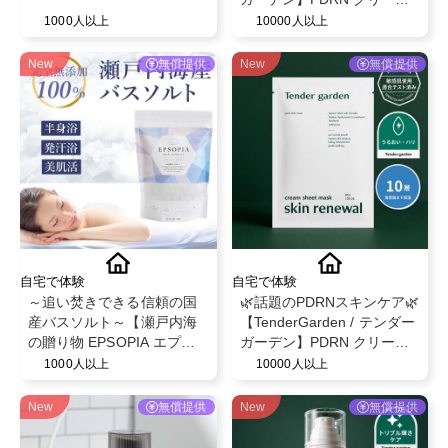
シートマスク 30g × 5枚 モ
1000人以上
10000人以上
ニター募集✨
New
無償提供
New
無償提供
自宅で体験
自宅で体験
～追い焚きできる信頼の国
🌿話題のPDRNスキンケア🌿
産バスソルト～【瀬戸内海
【TenderGarden / テンダー
の贈り物 EPSOPIA エプソ
ガーデン】PDRN クリーム
ピア】@EPSOPIA
シートマスク 30g × 5枚 モ
1000人以上
10000人以上
ニター募集✨
New
無償提供
New
無償提供