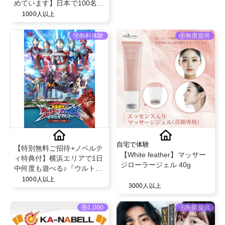
イシャル・脱毛エステサロ
めています】日本で100名以
ン！
上のKOLから高評価を受
1000人以上
け、 海外累計販売数5,000
万包を突破した、話題のコ
無料体験
無償提供
ラーゲンドリンク「m2」。
24時間以内に体内のコラー
ゲン増加を体感できる 特別
コラボレーション企画です
✨
自宅で体験
【特別無料ご招待+ノベルテ
【White feather】マッサー
ィ特典付】横浜エリアで1日
ジローラージェル 40g
中何度も遊べる♪『ウルトラ
マンの世界に没入できるス
1000人以上
3000人以上
トーリー型ARアクション体
験』@横浜赤レンガ倉庫
1,000
無償提供