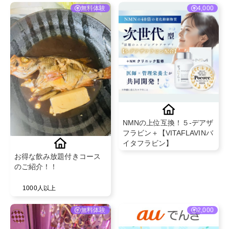
無料体験
4,000
NMNの上位互換！５-デアザ
フラビン＋【VITAFLAVINバ
イタフラビン】
お得な飲み放題付きコース
のご紹介！！
1000人以上
無料体験
2,000