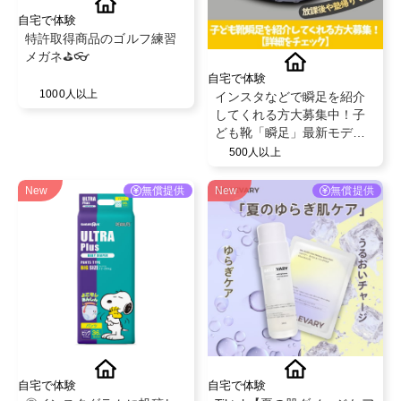
自宅で体験
特許取得商品のゴルフ練習
メガネ⛳️👓
自宅で体験
1000人以上
インスタなどで瞬足を紹介
してくれる方大募集中！子
ども靴「瞬足」最新モデル
を履いて投稿✨
500人以上
New
無償提供
New
無償提供
自宅で体験
自宅で体験