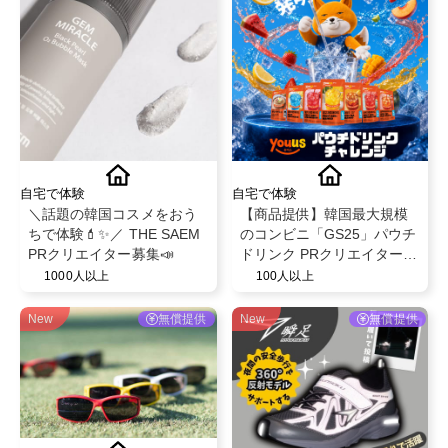
自宅で体験
自宅で体験
＼話題の韓国コスメをおう
【商品提供】韓国最大規模
ちで体験💄✨／ THE SAEM
のコンビニ「GS25」パウチ
PRクリエイター募集📣
ドリンク PRクリエイター募
集
1000人以上
100人以上
New
無償提供
New
無償提供