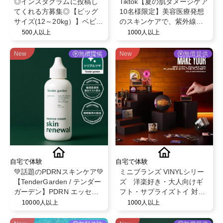
◎インスタグラムに投稿し
Tiktok【夏の肌ダメージケア
てくれる方募集◎【ビッグ
10名様限定】美容医療発想
サイズ(12～20kg）】ベビー
のスキンケアで、紫外線や
ザらス限定！ベビー紙おむ
乾燥でゆらぎやすい肌を整
500人以上
1000人以上
つパンツ◎スヌーピーデザ
えるBELLEVARY集中ケアセ
イン◎ベビー育児用品◎
ット
New
無償提供
New
無償提供
自宅で体験
自宅で体験
💚話題のPDRNスキンケア💚
ミニブランズ VINYLシリー
【TenderGarden / テンダー
ズ 洋楽好き・大人向けギ
ガーデン】PDRN エッセン
フト・サプライズトイ 対象
スクリーム 80ml モニター募
年齢６歳以上
10000人以上
1000人以上
集✨