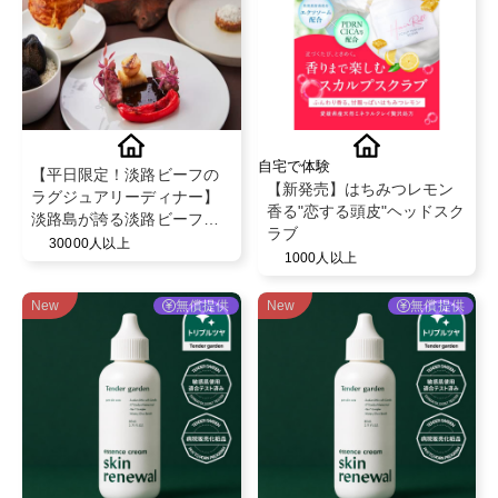
自宅で体験
【平日限定！淡路ビーフの
【新発売】はちみつレモン
ラグジュアリーディナー】
香る"恋する頭皮"ヘッドスク
淡路島が誇る淡路ビーフの
ラブ
デギュスタシオンコース2名
30000人以上
1000人以上
様分ご招待「オーベルジュ
フレンチの森 La Rose」
New
無償提供
New
無償提供