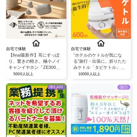
自宅で体験
自宅で体験
【final最新作】耳にすっぽ
“ホテルのケトルが気にな
り、驚きの軽さ。極小ノイ
る”旅行・出張に。折りたた
キャンイヤホン『ZE300』
みケトル「タビケトル」体
体験モニター募集！ ※お好
験レビュー募集
5000人以上
10000人以上
きなカラーを選べます
2,400
25