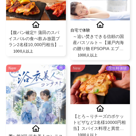
自宅で体験
【腹パン確定!! 蒲田のスパ
～追い焚きできる信頼の国
イスバルの食べ飲み放題プ
産バスソルト～【瀬戸内海
ラン2名様10,000円相当】チ
の贈り物 EPSOPIA エプソ
ーズやスパイスを駆使した
1000人以上
ピア】@EPSOPIA
1000人以上
創作料理の食べ飲み放題を
無償提供♪
New
New
無料体験
【とろ～りチーズのポケッ
トピザなど2名様10000円相
当】スパイス料理と異世界
空間で話題のビストロ"MAD
1000人以上