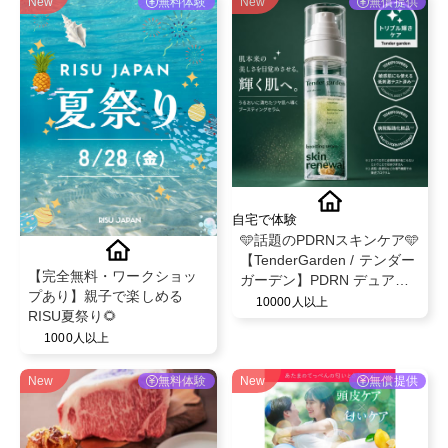
New
無料体験
New
無償提供
自宅で体験
🩵話題のPDRNスキンケア🩵
【TenderGarden / テンダー
【完全無料・ワークショッ
ガーデン】PDRN デュアル
プあり】親子で楽しめる
ブースト 美容液ミスト モニ
10000人以上
RISU夏祭り🌻
ター募集✨
1000人以上
New
無料体験
New
無償提供