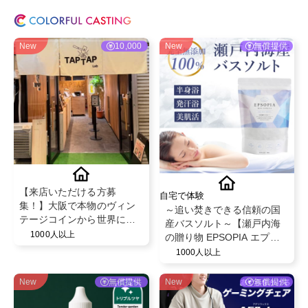
New
10,000
New
無償提供
【来店いただける方募
自宅で体験
集！】大阪で本物のヴィン
～追い焚きできる信頼の国
テージコインから世界に一
産バスソルト～【瀬戸内海
つだけのリング💍
1000人以上
の贈り物 EPSOPIA エプソ
ピア】@EPSOPIA
1000人以上
New
無償提供
New
無償提供