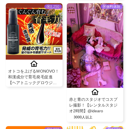
3,250
無料体験
オトコを上げるMONOVO！
和漢成分で育毛発毛促進
【ヘアトニックグロウジェ
ル】
赤と青のスタジオでコスプ
レ撮影！【レンタルスタジ
オ2時間】@idearo
3000人以上