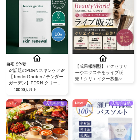
自宅で体験
【成果報酬型】アクセサリ
🌿話題のPDRNスキンケア🌿
ーやエクステをライブ販
【TenderGarden / テンダー
売！クリエイター募集✨
ガーデン】PDRN クリーム
シートマスク 30g × 5枚 モ
10000人以上
ニター募集✨
New
無料体験
New
無償提供