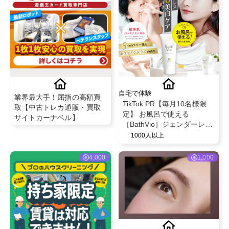
自宅で体験
業界最大手！屈指の高額買
TikTok PR【毎月10名様限
取【中古トレカ通販・買取
定】 お風呂で使える
サイトカーナベル】
［BathVio］ジェンダーレス
デリケートゾーン 美白 黒ず
1000人以上
み 保湿 ホワイトニングクリ
ーム 25g
4,000
1,000