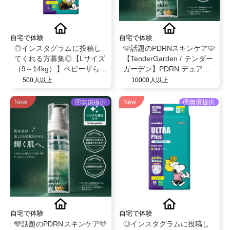
自宅で体験
自宅で体験
◎インスタグラムに投稿し
🩵話題のPDRNスキンケア🩵
てくれる方募集◎【Lサイズ
【TenderGarden / テンダー
（9～14kg）】ベビーザらス
ガーデン】PDRN デュアル
限定！ベビー紙おむつパン
ブースト 美容液ミスト モニ
500人以上
10000人以上
ツ◎スヌーピーデザイン◎
ター募集✨
ベビー育児用品◎
New
無償提供
New
無償提供
自宅で体験
自宅で体験
🩵話題のPDRNスキンケア🩵
◎インスタグラムに投稿し