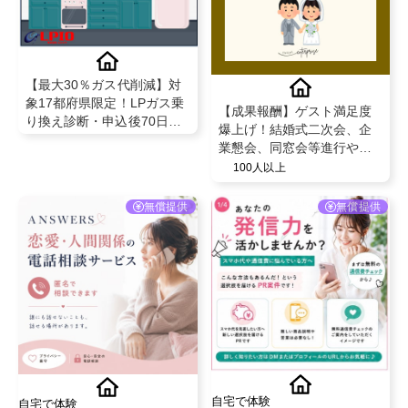
【最大30％ガス代削減】対
象17都府県限定！LPガス乗
【成果報酬】ゲスト満足度
り換え診断・申込後70日以
爆上げ！結婚式二次会、企
内の開栓で成果対象
業懇会、同窓会等進行や企
画のコンサルティングサー
100人以上
ビス✨
無償提供
無償提供
自宅で体験
自宅で体験