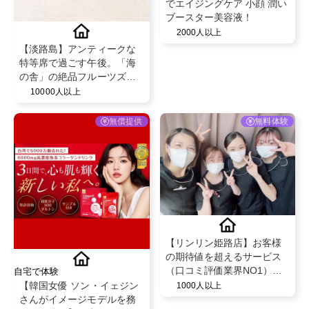
でエイジングケア 小顔 潤い
ブースター美容液！
2000人以上
【淡路島】アンティークな
特等席で過ごす午後。「海
の舎」の絶品フルーツズコ
ットケーキ。
10000人以上
無償提供
無料体験
【リンリン姫路店】お客様
の期待値を超えるサービス
（口コミ評価業界NO1）と
自宅で体験
既存のお客様からの紹介率
【韓国女優 ソン・イェジン
1000人以上
が50％を超える安心のフェ
さんがイメージモデルを務