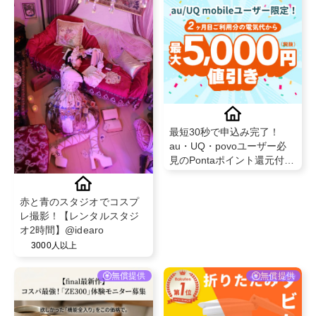
最短30秒で申込み完了！
au・UQ・povoユーザー必
見のPontaポイント還元付き
auでんき！新規申込＋開通
完了で成果対象
赤と青のスタジオでコスプ
レ撮影！【レンタルスタジ
オ2時間】@idearo
3000人以上
無償提供
無償提供