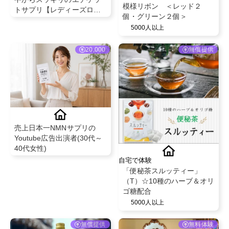
模様リボン ＜レッド２
トサプリ【レディーズロー
個・グリーン２個＞
ズ】
5000人以上
20,000
無償提供
売上日本一NMNサプリの
Youtube広告出演者(30代～
40代女性)
自宅で体験
「便秘茶スルッティー」
（T）☆10種のハーブ＆オリ
ゴ糖配合
5000人以上
無償提供
無料体験