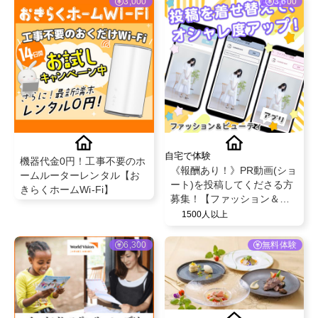
3,000
3,600
自宅で体験
機器代金0円！工事不要のホ
《報酬あり！》PR動画(ショ
ームルーターレンタル【お
ート)を投稿してくださる方
きらくホームWi-Fi】
募集！【ファッション＆ビ
ューティアプリ】
1500人以上
6,300
無料体験