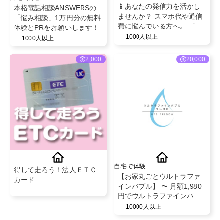
📱あなたの発信力を活かし
本格電話相談ANSWERSの
ませんか？ スマホ代や通信
「悩み相談」1万円分の無料
費に悩んでいる方へ。 「こ
体験とPRをお願いします！
んな方法もあるんだ！」と
1000人以上
1000人以上
いう選択肢を届けるPR案件
です。
2,000
20,000
自宅で体験
得して走ろう！法人ＥＴＣ
【お家丸ごとウルトラファ
カード
インバブル】 〜 月額1,980
円でウルトラファインバブ
ル体験しませんか？〜
10000人以上