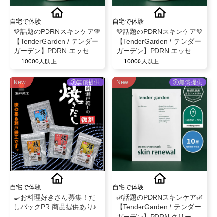
自宅で体験
自宅で体験
💚話題のPDRNスキンケア💚
💚話題のPDRNスキンケア💚
【TenderGarden / テンダー
【TenderGarden / テンダー
ガーデン】PDRN エッセン
ガーデン】PDRN エッセン
スクリーム 80ml モニター募
スクリーム 80ml モニター募
10000人以上
10000人以上
集✨
集✨
New
無償提供
New
無償提供
自宅で体験
自宅で体験
🍳お料理好きさん募集！だ
🌿話題のPDRNスキンケア🌿
しパックPR 商品提供あり♪
【TenderGarden / テンダー
ガーデン】PDRN クリーム