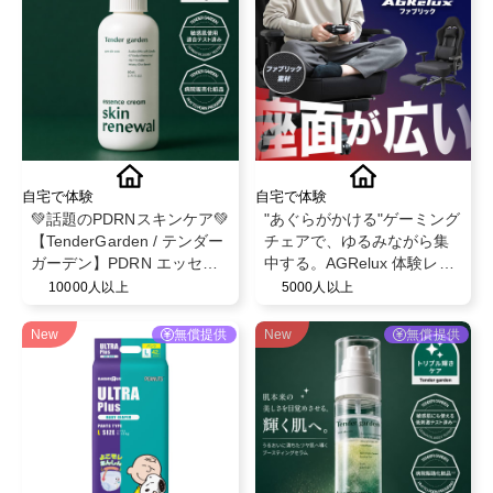
自宅で体験
自宅で体験
💚話題のPDRNスキンケア💚
"あぐらがかける"ゲーミング
【TenderGarden / テンダー
チェアで、ゆるみながら集
ガーデン】PDRN エッセン
中する。AGRelux 体験レビ
スクリーム 80ml モニター募
ュー募集
10000人以上
5000人以上
集✨
New
無償提供
New
無償提供