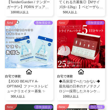
【TenderGarden / テンダー
てくれる方募集◎【Mサイ
ガーデン】PDRN デュアル
ズ(6~12kg）】ベビーザらス
ブースト 美容液ミスト モニ
限定！ベビー紙おむつパン
10000人以上
500人以上
ター募集✨
ツ◎スヌーピーデザイン◎
ベビー育児用品◎
New
無償提供
New
無償提供
自宅で体験
自宅で体験
【JOJO BEAUTY A-
◆高保湿でべたつかない◆
OPTIMA】ファーストレビ
最先端の日本のナノテクノ
ュークリエイター募集 ✨
ロジー採用したスキンケア/
最大8つのフリー処方
300人以上
1000人以上
【BnoSOL(ビノソル) トライ
アルセット5日分】
New
無償提供
New
応相談