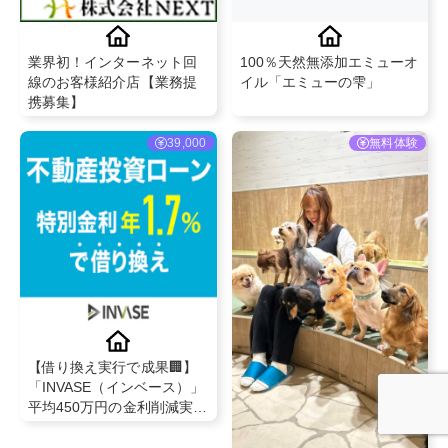
業界初！インターネット回
100％天然無添加エミューオ
線のお客様紹介店【業務提
イル「エミューの雫」
携募集】
39,000
無料体験
【借り換え実行で成果🏢】
「INVASE（インベース）」
平均450万円の金利削減実
績！不動産投資ローン見直
し完全代行