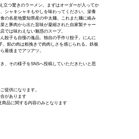
びえ立つ驚きのラーメン。まずはオーダーが入ってか
り、シャキシャキもやしを味わってください。栄養
は食の名産地愛知県産の中太麺。これまた麺に絡み
野菜と豚肉から出た旨味が凝縮された自家製チャー
他店では味わえない魅惑のスープ。
てん餃子も自慢の逸品。独自の手作り餃子。にんに
子。餡の肉は粗挽きで肉肉しさを感じられる。鉄板
から最後までアツアツ。
き、その様子をSNSへ投稿していただきたいと思
のご提供になります。
場合があります
社商品に関する内容のみとなります