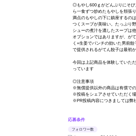
◎もやし600ｇがどんぶりにそ
ら一食ずつ炒めたもやしを頬張
満点のもやしの下に鎮座するの
つくスープが美味い。たっぷり
シューの煮汁を漉したスープは
オプションではありますが、が
く+生姜でパンチの効いた男前餃
で提供されるがてん餃子は最初
今回は上記商品を体験していただ
っています
◎注意事項
※無償提供以外の商品は有償で
※投稿をシェアさせていただく
※PR投稿内容につきましては弊
応募条件
フォロワー数