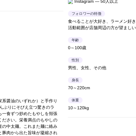
Instagram — 50人以上
フォロワーの特徴
食べることが大好き、ラーメン好き
活動範囲が店舗周辺の方が望ましい
年齢
0～100歳
性別
男性、女性、その他
身長
70～220cm
体重
家系醤油のいずれか）と手作り
どんぶりにそびえ立つ驚きのラ
10～120kg
ら一食ずつ炒めたもやしを頬張
ください。栄養満点のもやしの
産の中太麺。これまた麺に絡み
と豚肉から出た旨味が凝縮され