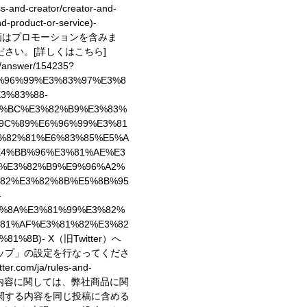
ess-and-creator/creator-and-
d-product-or-service)
-
動画はプロモーションを含みま
ださい。
[詳しくはこちら]
e/answer/154235?
6%96%99%E3%83%97%E3%8
3%83%88-
3%BC%E3%82%B9%E3%83%
9C%89%E6%96%99%E3%81
%82%81%E6%83%85%E5%A
E4%BB%96%E3%81%AE%E3
%E3%82%B9%E9%96%A2%
82%E3%82%8B%E5%8B%95
-
%8A%E3%81%99%E3%82%
81%AF%E3%81%82%E3%82
%81%8B)
- X（旧Twitter）へ
ップ」の設定を行なってくださ
er.com/ja/rules-and-
稿内容に関しては、弊社商品に関
関する内容を同じ投稿に含める