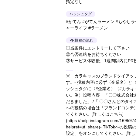
指定なし
ハッシュタグ
#がてん #がてんラーメン #もやしラ
ャーライフ #ラーメン
PR投稿の流れ
①当案件にエントリーして下さい
②合否連絡をお待ちください
③サービス体験後、1週間以内にPR
※ カラキャスのブランドタイアッ
す。- 投稿内容に必ず〈企業名〉と
ッシュタグに〈#企業名〉〈#カラ
い。
例）投稿内容：「〇〇株式会社
だきました」 /「 〇〇さんとのタ
への投稿の場合は「ブランドコンテ
てください。
[詳しくはこちら]
(https://help.instagram.com/16959
helpref=uf_share)
- TikTokへの
設定」をオンにしてください。
[詳