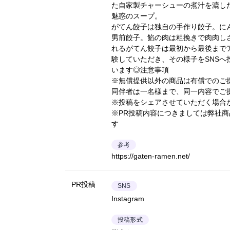
た自家製チャーシューの煮汁を漉し
魅惑のスープ。
がてん餃子は独自の手作り餃子。に
男前餃子。餡の肉は粗挽きで肉肉し
れるがてん餃子は最初から最後まで
験していただき、その様子をSNSへ
います◎注意事項
※無償提供以外の商品は有償でのご
同伴者は一名様まで、同一内容でご
※投稿をシェアさせていただく場合
※PR投稿内容につきましては弊社
す
参考
https://gaten-ramen.net/
PR投稿
SNS
Instagram
投稿形式