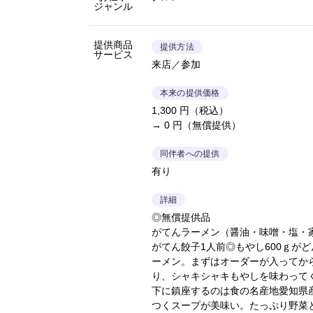
ジャンル
提供商品
提供方法
サービス
来店／参加
本来の提供価格
1,300 円（税込）
→ 0 円（無償提供）
同伴者への提供
有り
詳細
◎無償提供品
がてんラーメン（醤油・味噌・塩・
がてん餃子1人前◎もやし600ｇが
ーメン。まずはオーダーが入ってか
り、シャキシャキもやしを味わって
下に鎮座するのは食の名産地愛知県
つくスープが美味い。たっぷり野菜