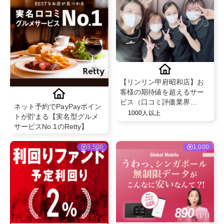
【リンリン甲府昭和店】お
客様の期待値を超えるサー
ビス（口コミ評価業界
ネット予約でPayPayポイン
NO1）と既存のお客様から
1000人以上
トが貯まる【実名型グルメ
の紹介率が50％を超える安
サービスNo.1のRetty】
心のフェイシャル・脱毛エ
ステサロン！
3,500
1,000