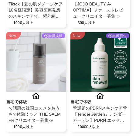
Tiktok【夏の肌ダメージケア
【JOJO BEAUTY A-
10名様限定】美容医療発想
OPTIMA】ファーストレビ
のスキンケアで、紫外線や
ュークリエイター募集 ✨
乾燥でゆらぎやすい肌を整
1000人以上
300人以上
えるBELLEVARY集中ケアセ
ット
New
無償提供
New
無償提供
自宅で体験
自宅で体験
＼話題の韓国コスメをおう
💚話題のPDRNスキンケア💚
ちで体験💄✨／ THE SAEM
【TenderGarden / テンダー
PRクリエイター募集📣
ガーデン】PDRN エッセン
スクリーム 80ml モニター募
1000人以上
10000人以上
集✨