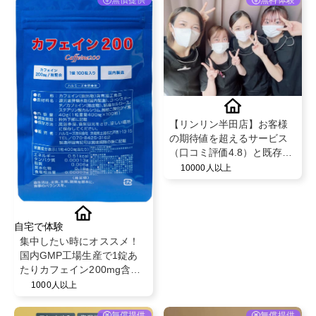
無償提供
無料体験
【リンリン半田店】お客様
の期待値を超えるサービス
（口コミ評価4.8）と既存の
お客様からの紹介率が50％
10000人以上
を超える安心のフェイシャ
ル・脱毛エステサロン！
自宅で体験
集中したい時にオススメ！
国内GMP工場生産で1錠あ
たりカフェイン200mg含有
「Caffeine200」サプリメン
1000人以上
ト @ハルミーズ合同会社
無償提供
無償提供