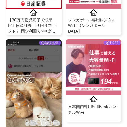
【30万円投資完了で成果
シンガポール専用レンタル
💹】日産証券「利回りファ
Wi-Fi【シンガポール
ンド」 固定利回り×中途解
DATA】
約OK！上場企業グループ運
営の安心投資
無償提供
1,000
日本国内専用SoftBankレン
タルWiFi