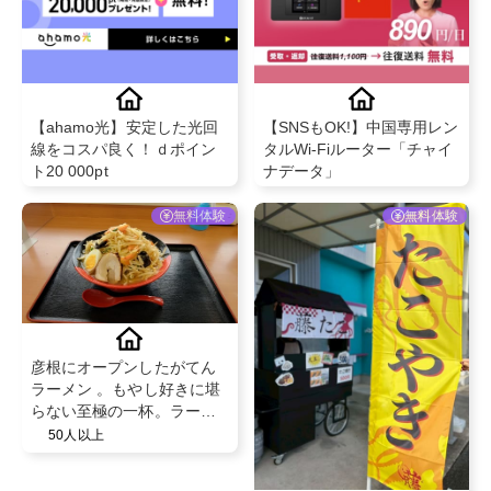
【ahamo光】安定した光回
【SNSもOK!】中国専用レン
線をコスパ良く！ｄポイン
タルWi-Fiルーター「チャイ
ト20 000pt
ナデータ」
無料体験
無料体験
彦根にオープンしたがてん
ラーメン 。もやし好きに堪
らない至極の一杯。ラーメ
ン通でトラックドライバー
50人以上
に指示される理由を体験し
て下さい。お腹を空かせて