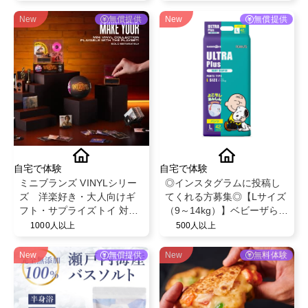
ター募集✨
New
無償提供
New
無償提供
自宅で体験
自宅で体験
ミニブランズ VINYLシリー
◎インスタグラムに投稿し
ズ 洋楽好き・大人向けギ
てくれる方募集◎【Lサイズ
フト・サプライズトイ 対象
（9～14kg）】ベビーザらス
年齢６歳以上
限定！ベビー紙おむつパン
1000人以上
500人以上
ツ◎スヌーピーデザイン◎
ベビー育児用品◎
New
無償提供
New
無料体験