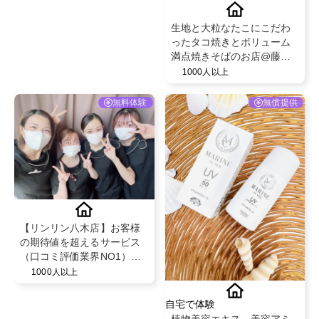
ご来店するのがおススメ
生地と大粒なたこにこだわ
ったタコ焼きとボリューム
満点焼きそばのお店@藤た
こ
1000人以上
無料体験
無償提供
【リンリン八木店】お客様
の期待値を超えるサービス
（口コミ評価業界NO1）と
既存のお客様からの紹介率
1000人以上
が50％を超える安心のフェ
イシャル・脱毛エステサロ
自宅で体験
ン！
植物美容エキス、美容アミ