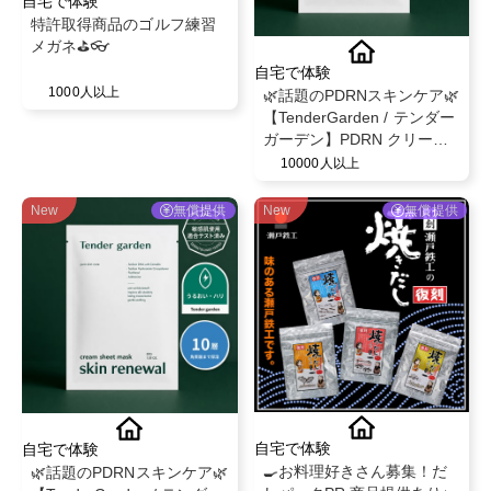
自宅で体験
特許取得商品のゴルフ練習
メガネ⛳️👓
自宅で体験
1000人以上
🌿話題のPDRNスキンケア🌿
【TenderGarden / テンダー
ガーデン】PDRN クリーム
シートマスク 30g × 5枚 モ
10000人以上
ニター募集✨
New
無償提供
New
無償提供
自宅で体験
自宅で体験
🍳お料理好きさん募集！だ
🌿話題のPDRNスキンケア🌿