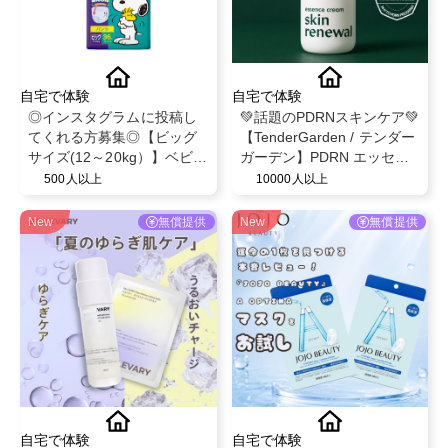
自宅で体験
自宅で体験
◎インスタグラムに投稿し
💚話題のPDRNスキンケア💚
てくれる方募集◎【ビッグ
【TenderGarden / テンダー
サイズ(12～20kg）】ベビー
ガーデン】PDRN エッセン
ザらス限定！ベビー紙おむ
スクリーム 80ml モニター募
500人以上
10000人以上
つパンツ◎スヌーピーデザ
集✨
イン◎ベビー育児用品◎
New
無償提供
New
無償提供
自宅で体験
自宅で体験