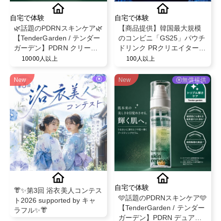
自宅で体験
自宅で体験
🌿話題のPDRNスキンケア🌿
【商品提供】韓国最大規模
【TenderGarden / テンダー
のコンビニ「GS25」パウチ
ガーデン】PDRN クリーム
ドリンク PRクリエイター募
シートマスク 30g × 5枚 モ
集
10000人以上
100人以上
ニター募集✨
New
New
無償提供
自宅で体験
👘✨第3回 浴衣美人コンテス
🩵話題のPDRNスキンケア🩵
ト2026 supported by キャ
【TenderGarden / テンダー
ラフル✨👘
ガーデン】PDRN デュアル