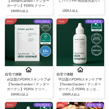
しパックPR 商品提供あり♪
【TenderGarden / テンダー
ガーデン】PDRN クリーム
シートマスク 30g × 5枚 モ
1000人以上
10000人以上
ニター募集✨
New
無償提供
New
無償提供
自宅で体験
自宅で体験
🌿話題のPDRNスキンケア🌿
💚話題のPDRNスキンケア💚
【TenderGarden / テンダー
【TenderGarden / テンダー
ガーデン】PDRN クリーム
ガーデン】PDRN エッセン
シートマスク 30g × 5枚 モ
スクリーム 80ml モニター募
10000人以上
10000人以上
ニター募集✨
集✨
New
無償提供
New
無料体験