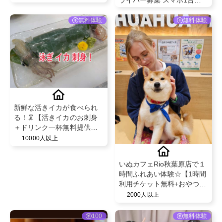
ライバー募集 スマホ1台＆
未経験OK！条件クリアで必
ずもらえるキャンペーン中
無料体験
無料体験
新鮮な活きイカが食べられ
る！🦑【活きイカのお刺身
＋ドリンク一杯無料提供】
@田無漁港直売所
10000人以上
いぬカフェRio秋葉原店で１
時間ふれあい体験☆【1時間
利用チケット無料+おやつ体
験】
2000人以上
100
無料体験