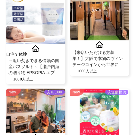
【来店いただける方募
自宅で体験
集！】大阪で本物のヴィン
～追い焚きできる信頼の国
テージコインから世界に一
産バスソルト～【瀬戸内海
つだけのリング💍
1000人以上
の贈り物 EPSOPIA エプソ
ピア】@EPSOPIA
1000人以上
New
10,000
New
無償提供