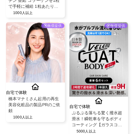
チン 亜鉛 コラーゲンを1粒
で手軽に補給 1粒あたりビ
オチン500㎍配合 髪 肌 爪の
1000人以上
健康と美をサポート@ハル
ミーズ合同会社
無償提供
無償提供
自宅で体験
橋本マナミさん起用の再生
美容化粧品の製品PRのご依
自宅で体験
頼
ぷるぷる落ちる驚く撥水超
1000人以上
滑水！瞬乾車を守るボディ
コーティング【ガラスコー
ティングセット無償提供】
5000人以上