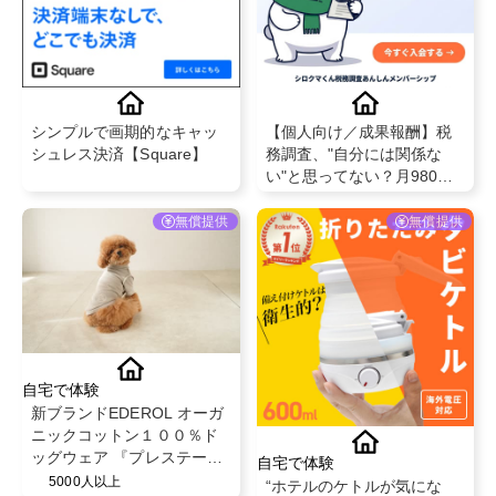
シンプルで画期的なキャッ
【個人向け／成果報酬】税
シュレス決済【Square】
務調査、"自分には関係な
い"と思ってない？月980円
で備えられるお守りサービ
ス
無償提供
無償提供
自宅で体験
新ブランドEDEROL オーガ
ニックコットン１００％ド
ッグウェア 『プレステー
自宅で体験
ジ・オーガニック・タート
5000人以上
“ホテルのケトルが気にな