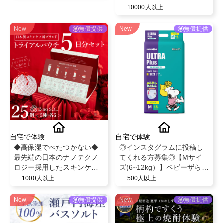
ブースト 美容液ミスト モニ
10000人以上
ター募集✨
New
無償提供
New
無償提供
自宅で体験
自宅で体験
◆高保湿でべたつかない◆
◎インスタグラムに投稿し
最先端の日本のナノテクノ
てくれる方募集◎【Mサイ
ロジー採用したスキンケア/
ズ(6~12kg）】ベビーザらス
最大8つのフリー処方
限定！ベビー紙おむつパン
1000人以上
500人以上
【BnoSOL(ビノソル) トライ
ツ◎スヌーピーデザイン◎
アルセット5日分】
ベビー育児用品◎
New
無償提供
New
無償提供