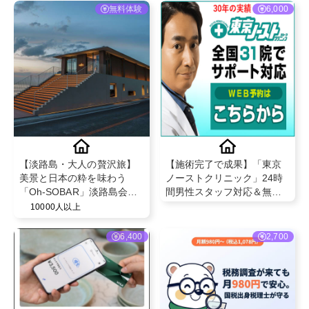
無料体験
6,000
【淡路島・大人の贅沢旅】
【施術完了で成果】「東京
美景と日本の粋を味わう
ノーストクリニック」24時
「Oh-SOBAR」淡路島会席
間男性スタッフ対応＆無料
の特別ご招待
カウンセリングで安心治療
10000人以上
6,400
2,700