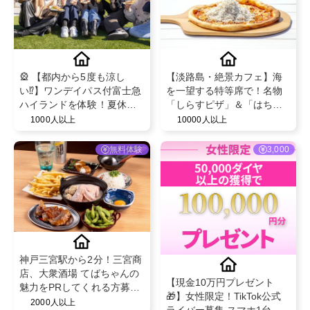
🎡 【都内から5度も涼し
【淡路島・絶景カフェ】海
い⁉】ワンデイパス付富士急
を一望する特等席で！名物
ハイランドを体験！夏休み
「しらすピザ」＆「はちみ
向け！ PRメンバー大募集🗻
つかけ放題ワッフル」特別
1000人以上
10000人以上
✨
ご招待
無料体験
3,000
神戸三宮駅から2分！三宮商
店、大衆酒場 てばちゃんの
【現金10万円プレゼント
魅力をPRしてくれる方募
🎁】女性限定！TikTok公式
集！
2000人以上