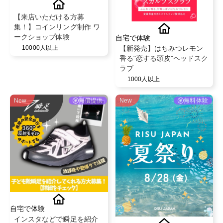
【来店いただける方募
集！】コインリング制作 ワ
ークショップ体験
自宅で体験
【新発売】はちみつレモン
10000人以上
香る"恋する頭皮"ヘッドスク
ラブ
1000人以上
New
無償提供
New
無料体験
自宅で体験
インスタなどで瞬足を紹介