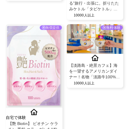
ル』
る”旅行・出張に。折りたた
みケトル「タビケトル」体
験レビュー募集
10000人以上
無償提供
無料体験
【淡路島・絶景カフェ】海
を一望するアメリカンダイ
ナー！名物「淡路牛100%バ
ーガー」や「アサイーボウ
10000人以上
ル」特別ご招待
自宅で体験
【艶 Biotin】 ビオチン ケラ