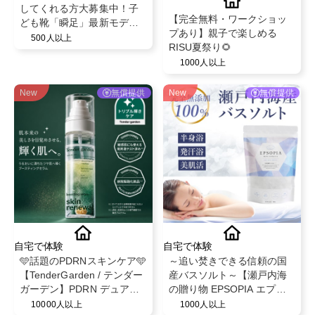
してくれる方大募集中！子
【完全無料・ワークショッ
ども靴「瞬足」最新モデル
プあり】親子で楽しめる
を履いて投稿✨
500人以上
RISU夏祭り🌻
1000人以上
New
無償提供
New
無償提供
自宅で体験
自宅で体験
🩵話題のPDRNスキンケア🩵
～追い焚きできる信頼の国
【TenderGarden / テンダー
産バスソルト～【瀬戸内海
ガーデン】PDRN デュアル
の贈り物 EPSOPIA エプソ
ブースト 美容液ミスト モニ
ピア】@EPSOPIA
10000人以上
1000人以上