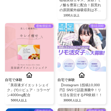
ノ酸を豊富に配合！肌荒れ
の原因紫外線吸収剤は不使
用だから安心安全な日焼け
1000人以上
予防のミルク【マリンUVヴ
ェール 30g】
無償提供
10,000
自宅で体験
自宅で体験
「美容液ダイエットシェイ
【Instagram 1投稿10,000
ク」(Y)☆ピュア・コラーゲ
円】SNSで話題沸騰中！リ
ン4000mg配合
モ活を宣伝するPR依頼！！
5000人以上
30000人以上