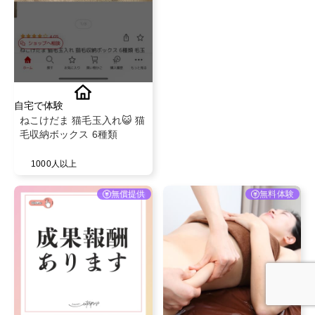
自宅で体験
ねこけだま 猫毛玉入れ😺 猫
毛収納ボックス 6種類
1000人以上
無償提供
無料体験