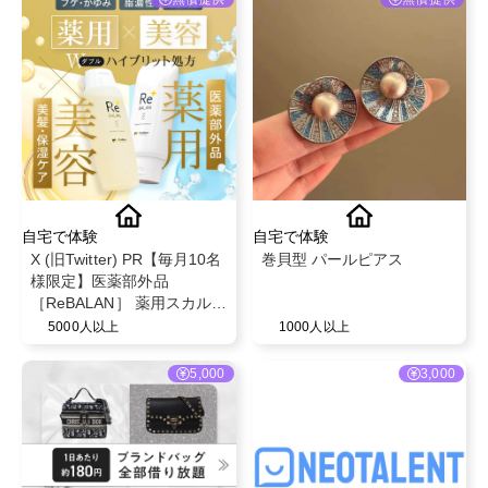
自宅で体験
自宅で体験
X (旧Twitter) PR【毎月10名
巻貝型 パールピアス
様限定】医薬部外品
［ReBALAN］ 薬用スカルプ
シャンプー ‎250ml & 美容液
5000人以上
1000人以上
トリートメント 250g セッ
ト フケ・かゆみ 脂漏性 頭
5,000
3,000
皮臭 〈薬用〉医薬部外品 3
種の有効成分 × 〈美容〉美
髪成分 高保湿成分 ハイブ
リッド処方