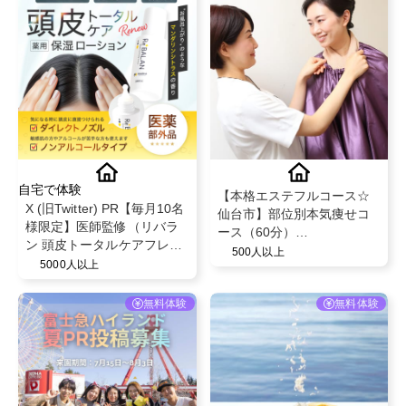
自宅で体験
【本格エステフルコース☆
X (旧Twitter) PR【毎月10名
仙台市】部位別本気痩せコ
様限定】医師監修（リバラ
ース（60分）
ン 頭皮トータルケアフレグ
@esthetic_salon_aile
500人以上
ランスローション）フケ か
5000人以上
ゆみ 乾燥 頭皮臭 発毛促進
育毛 60mL (1本)
無料体験
無料体験