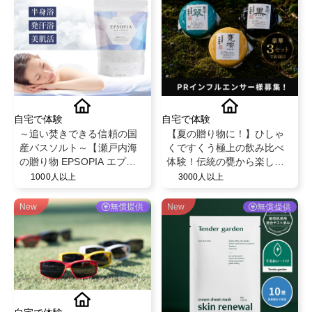
自宅で体験
自宅で体験
～追い焚きできる信頼の国
【夏の贈り物に！】ひしゃ
産バスソルト～【瀬戸内海
くですくう極上の飲み比べ
の贈り物 EPSOPIA エプソ
体験！伝統の甕から楽しむ
ピア】@EPSOPIA
フルーティーな芋焼酎「甕
1000人以上
3000人以上
雫・甕雫翠・甕雫黒 900ml
3本セット」PRインフルエ
New
無償提供
New
無償提供
ンサー様募集！