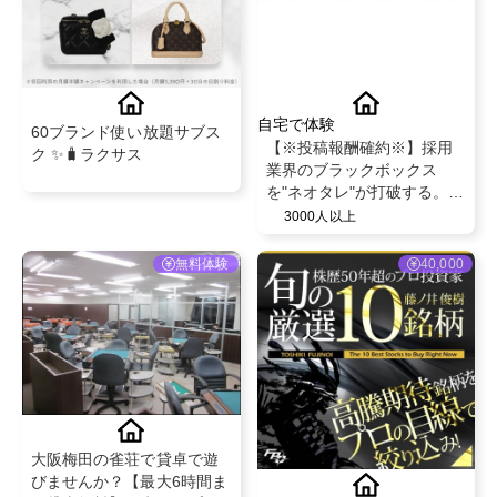
自宅で体験
60ブランド使い放題サブス
【※投稿報酬確約※】採用
ク ✨🧳ラクサス
業界のブラックボックス
を"ネオタレ"が打破する。
NEOTALENTが提示する
3000人以上
「本質的なマッチング」の
全貌。＠NEOTALENT
無料体験
40,000
大阪梅田の雀荘で貸卓で遊
びませんか？【最大6時間ま