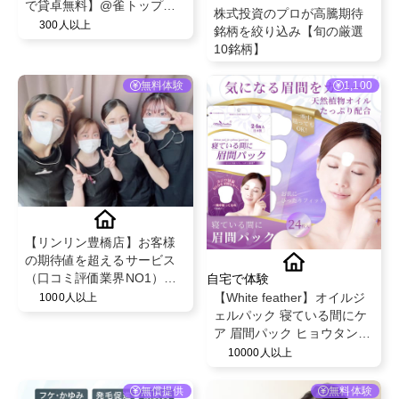
で貸卓無料】@雀トップ梅
株式投資のプロが高騰期待
田店
300人以上
銘柄を絞り込み【旬の厳選
10銘柄】
無料体験
1,100
【リンリン豊橋店】お客様
の期待値を超えるサービス
（口コミ評価業界NO1）と
自宅で体験
既存のお客様からの紹介率
【White feather】オイルジ
1000人以上
が50％を超える安心のフェ
ェルパック 寝ている間にケ
イシャル・脱毛エステサロ
ア 眉間パック ヒョウタン型
ン！
日本製
10000人以上
無償提供
無料体験