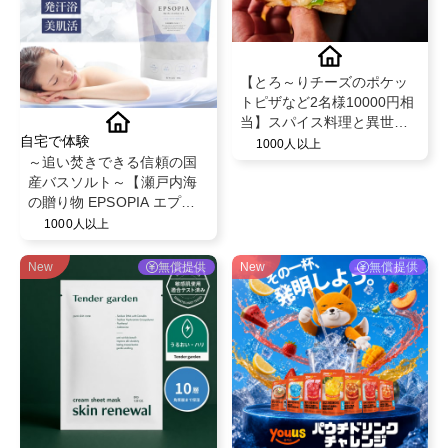
【とろ～りチーズのポケッ
トピザなど2名様10000円相
当】スパイス料理と異世界
自宅で体験
空間で話題のビストロ"MAD
1000人以上
～追い焚きできる信頼の国
CHEFs 池袋西口店"のディ
産バスソルト～【瀬戸内海
ナー利用PR
の贈り物 EPSOPIA エプソ
ピア】@EPSOPIA
1000人以上
New
無償提供
New
無償提供