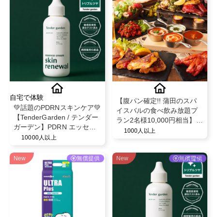
自宅で体験
【腹パン確定!! 蒲田のスパ
💚話題のPDRNスキンケア💚
イスバルの食べ飲み放題プ
【TenderGarden / テンダー
ラン2名様10,000円相当】チ
ガーデン】PDRN エッセン
ーズやスパイスを駆使した
1000人以上
スクリーム 80ml モニター募
10000人以上
創作料理の食べ飲み放題を
集✨
無償提供♪
New
無償提供
New
無償提供