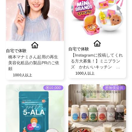
自宅で体験
自宅で体験
【Instagramに投稿してくれ
橋本マナミさん起用の再生
る方大募集！】ミニブラン
美容化粧品の製品PRのご依
ズ かわいいキッチン シ
頼
リーズ１ 【種類ランダ
1000人以上
1000人以上
ム】 対象年齢：8歳以上
10,000
無償提供