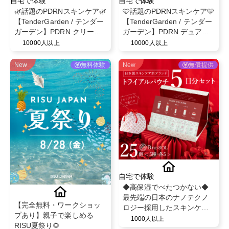
自宅で体験
自宅で体験
🌿話題のPDRNスキンケア🌿
🩵話題のPDRNスキンケア🩵
【TenderGarden / テンダー
【TenderGarden / テンダー
ガーデン】PDRN クリーム
ガーデン】PDRN デュアル
シートマスク 30g × 5枚 モ
ブースト 美容液ミスト モニ
10000人以上
10000人以上
ニター募集✨
ター募集✨
New
無料体験
New
無償提供
自宅で体験
◆高保湿でべたつかない◆
最先端の日本のナノテクノ
【完全無料・ワークショッ
ロジー採用したスキンケア/
プあり】親子で楽しめる
最大8つのフリー処方
1000人以上
RISU夏祭り🌻
【BnoSOL(ビノソル) トライ