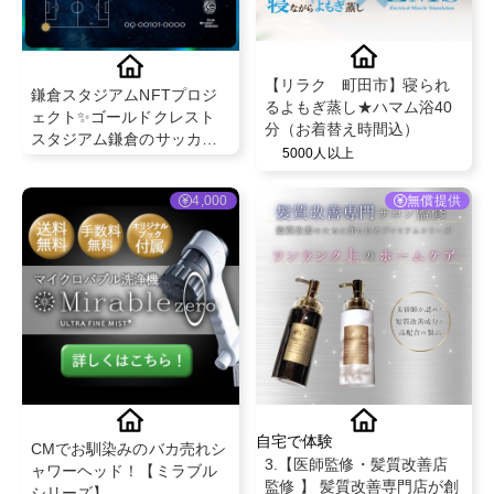
【リラク 町田市】寝られ
鎌倉スタジアムNFTプロジ
るよもぎ蒸し★ハマム浴40
ェクト✨ゴールドクレスト
分（お着替え時間込）
スタジアム鎌倉のサッカー
5000人以上
グラウンドが1㎡単位でデジ
タル所有可能💡
4,000
無償提供
自宅で体験
CMでお馴染みのバカ売れシ
3.【医師監修・髪質改善店
ャワーヘッド！【ミラブル
監修 】 髪質改善専門店が創
シリーズ】