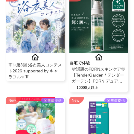
自宅で体験
👘✨第3回 浴衣美人コンテス
🩵話題のPDRNスキンケア🩵
ト2026 supported by キャ
【TenderGarden / テンダー
ラフル✨👘
ガーデン】PDRN デュアル
ブースト 美容液ミスト モニ
10000人以上
ター募集✨
New
無償提供
New
無償提供