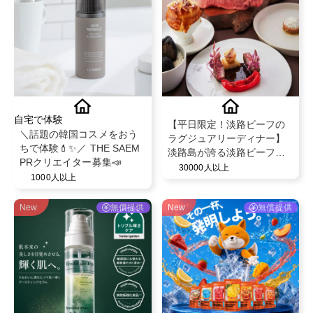
自宅で体験
【平日限定！淡路ビーフの
＼話題の韓国コスメをおう
ラグジュアリーディナー】
ちで体験💄✨／ THE SAEM
淡路島が誇る淡路ビーフの
PRクリエイター募集📣
デギュスタシオンコース2名
30000人以上
1000人以上
様分ご招待「オーベルジュ
フレンチの森 La Rose」
New
無償提供
New
無償提供