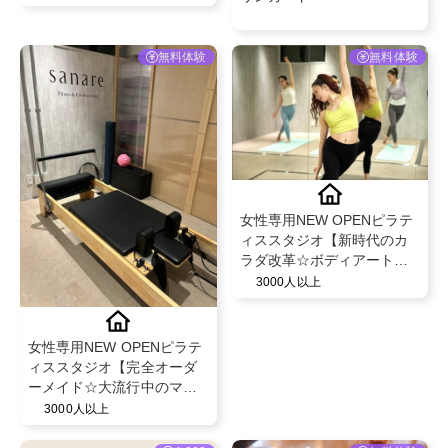
が50％を超える安心のフェ
イシャル・脱毛エステサロ
ン！
無料体験
無料体験
女性専用NEW OPENピラテ
ィススタジオ【新時代のカ
ラダ改革☆ボディアートト
レーニング☆５０分レッス
3000人以上
ン体験】
女性専用NEW OPENピラテ
ィススタジオ【完全オーダ
ーメイド☆大流行中のマシ
ンピラティス５０分レッス
3000人以上
ン体験☆】