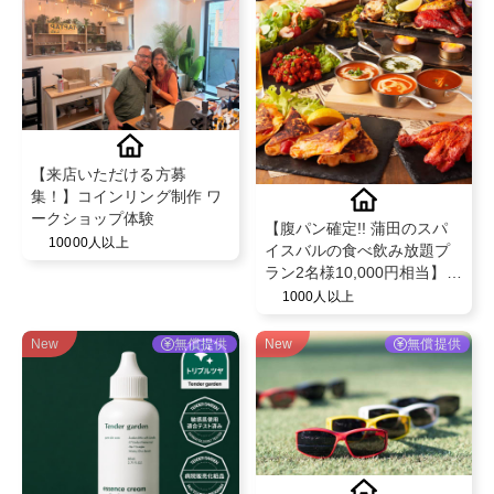
【来店いただける方募
集！】コインリング制作 ワ
ークショップ体験
【腹パン確定!! 蒲田のスパ
10000人以上
イスバルの食べ飲み放題プ
ラン2名様10,000円相当】チ
ーズやスパイスを駆使した
1000人以上
創作料理の食べ飲み放題を
無償提供♪
New
無償提供
New
無償提供