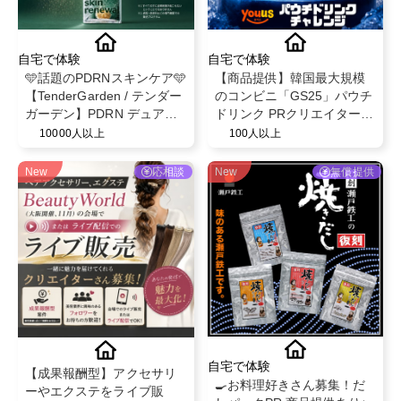
自宅で体験
自宅で体験
🩵話題のPDRNスキンケア🩵
【商品提供】韓国最大規模
【TenderGarden / テンダー
のコンビニ「GS25」パウチ
ガーデン】PDRN デュアル
ドリンク PRクリエイター募
ブースト 美容液ミスト モニ
集
10000人以上
100人以上
ター募集✨
New
応相談
New
無償提供
自宅で体験
【成果報酬型】アクセサリ
🍳お料理好きさん募集！だ
ーやエクステをライブ販