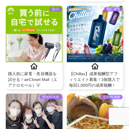
リッチ】
10
応相談
購入前に家電・美容機器を
【Chillax】成果報酬型アフ
試せる！airCloset Mall（エ
ィリエイト募集！1個購入で
アクロモール）💡
毎回1,000円の成果報酬！
無料体験
無料体験