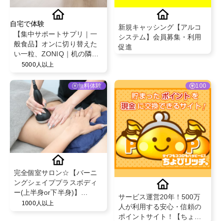
自宅で体験
新規キャッシング【アルコ
【集中サポートサプリ｜一
システム】会員募集・利用
般食品】オンに切り替えた
促進
い一粒、ZONIQ｜机の隣の
戦友レビュー募集
5000人以上
無料体験
100
完全個室サロン☆【バーニ
ングシェイププラスボディ
ー(上半身or下半身)】
サービス運営20年！500万
@un_pas_lis
1000人以上
人が利用する安心・信頼の
ポイントサイト！【ちょび