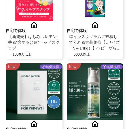
自宅で体験
自宅で体験
【新発売】はちみつレモン
◎インスタグラムに投稿し
香る"恋する頭皮"ヘッドスク
てくれる方募集◎【Lサイズ
ラブ
（9～14kg）】ベビーザらス
限定！ベビー紙おむつパン
1000人以上
500人以上
ツ◎スヌーピーデザイン◎
ベビー育児用品◎
New
無償提供
New
無償提供