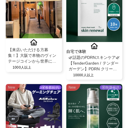
【来店いただける方募
自宅で体験
集！】大阪で本物のヴィン
🌿話題のPDRNスキンケア🌿
テージコインから世界に一
【TenderGarden / テンダー
つだけのリング💍
1000人以上
ガーデン】PDRN クリーム
シートマスク 30g × 5枚 モ
10000人以上
ニター募集✨
New
無償提供
New
無償提供