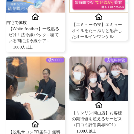
自宅で体験
【エミューの雫】エミュー
【White feather】一晩貼る
オイルをたっぷりと配合し
だけ！法令線パック～寝て
たオールインワンゲル
いる間に法令線ケア～
1000人以上
5,000
無料体験
【リンリン岡山店】お客様
の期待値を超えるサービス
（口コミ評価業界NO1）と
既存のお客様からの紹介率
1000人以上
【脱毛サロンPR案件】無料