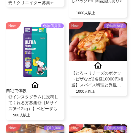
しパックPR 商品提供あり♪
売！クリエイター募集✨
1000人以上
New
無償提供
New
無料体験
【とろ～りチーズのポケッ
トピザなど2名様10000円相
当】スパイス料理と異世界
自宅で体験
空間で話題のビストロ"MAD
1000人以上
◎インスタグラムに投稿し
CHEFs 池袋西口店"のディ
てくれる方募集◎【Mサイ
ナー利用PR
ズ(6~12kg）】ベビーザらス
限定！ベビー紙おむつパン
500人以上
ツ◎スヌーピーデザイン◎
ベビー育児用品◎
New
10,000
New
無料体験