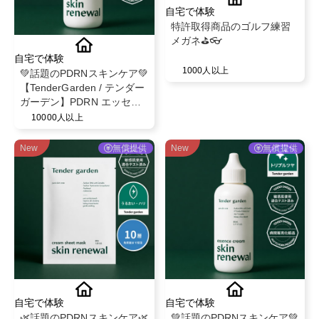
自宅で体験
特許取得商品のゴルフ練習
メガネ⛳️👓
自宅で体験
1000人以上
💚話題のPDRNスキンケア💚
【TenderGarden / テンダー
ガーデン】PDRN エッセン
スクリーム 80ml モニター募
10000人以上
集✨
New
無償提供
New
無償提供
自宅で体験
自宅で体験
🌿話題のPDRNスキンケア🌿
💚話題のPDRNスキンケア💚