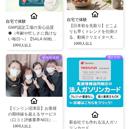
自宅で体験
自宅で体験
【日本初を先取り】どこよ
GMP認定工場の安心品質
りも早くトレンドを仕掛け
◆（年齢や忙しさに負けな
る、動画クリエイター大募
い毎日へ）【5ALA 60粒】
集！
1000人以上
@FAIRY FOREST
1000人以上
無料体験
2,500
【リンリン沼津店】お客様
の期待値を超えるサービス
（口コミ評価業界NO1）と
新会社でも作れる法人ガソ
既存のお客様からの紹介率
1000人以上
リンカード