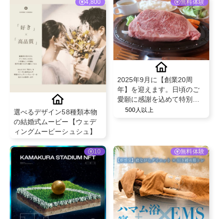
4,800
無料体験
2025年9月に【創業20周
年】を迎えます。日頃のご
愛願に感謝を込めて特別イ
ベントを開催！この機会
500人以上
選べるデザイン58種類本物
に、ぜひ梅桜亭の魅力をＳ
の結婚式ムービー【ウェデ
ＮＳで発信していただける
ィングムービーシュシュ】
インフルエンサー様を募集
いたします。 黒毛和牛！サ
10
無料体験
ーロインステーキセット提
供(^^)/