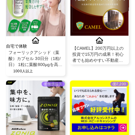
自宅で体験
【CAMEL】200万円以上の
フォーリックアシッド（葉
投資で15万円の成果！初心
酸）カプセル 30日分（1粒/
者でも始めやすい不動産ク
日） 1粒に葉酸800μgを高配
ラウドファンディング💡
合 クリニック用サプリの原
1000人以上
材料を使用
無償提供
7,200