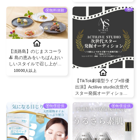
無料体験
【淡路島】のじまスコーラ
🍝 島の恵みをいちばんおい
しいスタイルで召し上がっ
て いただく創作イタリアン
10000人以上
のコースをご堪能下さい✨
【TikTok劇場型ライブ×俳優
出演】Actilive studio次世代
スター発掘オーディション
🎊💎
無償提供
無償提供