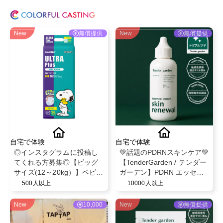
New
無償提供
New
無償提供
自宅で体験
自宅で体験
◎インスタグラムに投稿し
💚話題のPDRNスキンケア💚
てくれる方募集◎【ビッグ
【TenderGarden / テンダー
サイズ(12～20kg）】ベビー
ガーデン】PDRN エッセン
ザらス限定！ベビー紙おむ
スクリーム 80ml モニター募
500人以上
10000人以上
つパンツ◎スヌーピーデザ
集✨
イン◎ベビー育児用品◎
New
10,000
New
無償提供