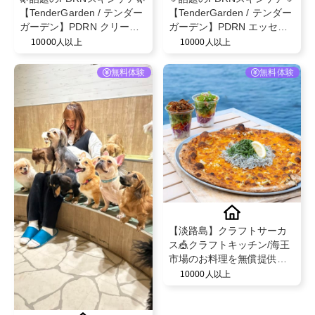
【TenderGarden / テンダー
【TenderGarden / テンダー
ガーデン】PDRN クリーム
ガーデン】PDRN エッセン
シートマスク 30g × 5枚 モ
スクリーム 80ml モニター募
10000人以上
10000人以上
ニター募集✨
集✨
無料体験
無料体験
【淡路島】クラフトサーカ
ス🎪クラフトキッチン/海王
市場のお料理を無償提供！
わんちゃん連れの方も大歓
10000人以上
迎です✨