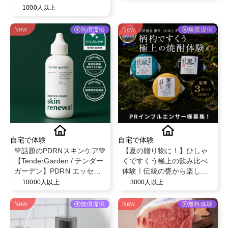
1000人以上
アルセット5日分】
New
無償提供
New
無償提供
自宅で体験
自宅で体験
💚話題のPDRNスキンケア💚
【夏の贈り物に！】ひしゃ
【TenderGarden / テンダー
くですくう極上の飲み比べ
ガーデン】PDRN エッセン
体験！伝統の甕から楽しむ
スクリーム 80ml モニター募
フルーティーな芋焼酎「甕
10000人以上
3000人以上
集✨
雫・甕雫翠・甕雫黒 900ml
3本セット」PRインフルエ
New
無償提供
New
無料体験
ンサー様募集！