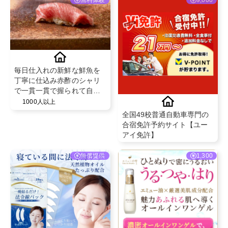
無料体験
9,000
毎日仕入れの新鮮な鮮魚を
丁寧に仕込み赤酢のシャリ
で一貫一貫で握られて自家
製煮きり醤油でお召し上が
1000人以上
り頂きます!
全国49校普通自動車専門の
合宿免許予約サイト【ユー
アイ免許】
無償提供
1,300