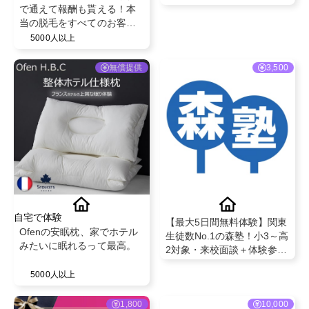
が50％を超える安心のフェ
で通えて報酬も貰える！本
イシャル・脱毛エステサロ
当の脱毛をすべてのお客様
ン！
へ
5000人以上
無償提供
3,500
自宅で体験
【最大5日間無料体験】関東
Ofenの安眠枕、家でホテル
生徒数No.1の森塾！小3～高
みたいに眠れるって最高。
2対象・来校面談＋体験参加
で成果対象
5000人以上
1,800
10,000