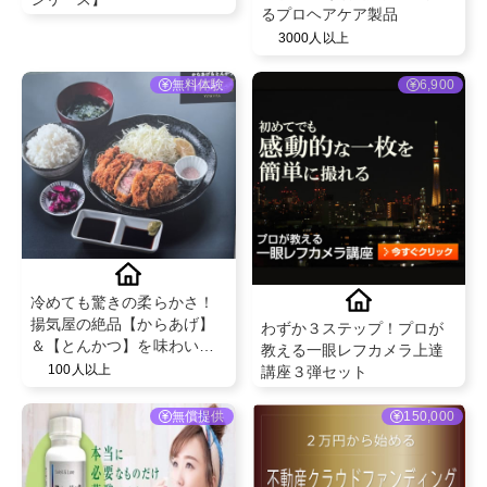
るプロヘアケア製品
3000人以上
無料体験
6,900
冷めても驚きの柔らかさ！
揚気屋の絶品【からあげ】
わずか３ステップ！プロが
＆【とんかつ】を味わいま
教える一眼レフカメラ上達
せんか✨？？
100人以上
講座３弾セット
無償提供
150,000