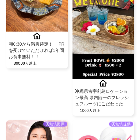
朝6:30から満腹確定！！ PR
を受けていただければ1年間
お食事無料！！
30000人以上
沖縄県古宇利島ロケーショ
ン最高 県内随一のフレッシ
ュフルーツにこだわったア
サイーボウル🏝️
1000人以上
無償提供
無償提供