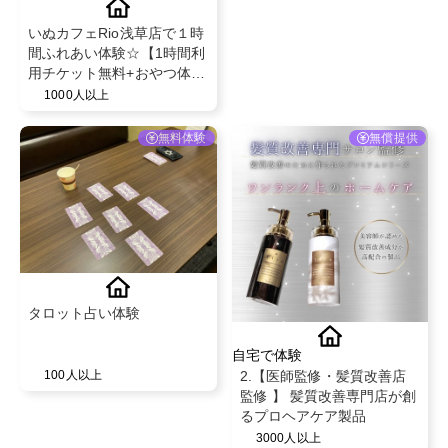
いぬカフェRio浅草店で１時
間ふれあい体験☆【1時間利
用チケット無料+おやつ体
験】
1000人以上
無料体験
無償提供
タロット占い体験
自宅で体験
2.【医師監修・髪質改善店
100人以上
監修 】 髪質改善専門店が創
るプロヘアケア製品
3000人以上