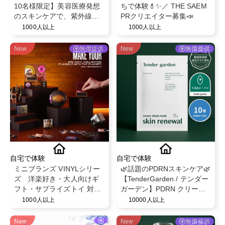
10名様限定】美容医療発想
ちで体験💄✨／ THE SAEM
のスキンケアで、紫外線や
PRクリエイター募集📣
乾燥でゆらぎやすい肌を整
1000人以上
1000人以上
えるBELLEVARY集中ケアセ
ット
New
無償提供
New
無償提供
自宅で体験
自宅で体験
ミニブランズ VINYLシリー
🌿話題のPDRNスキンケア🌿
ズ 洋楽好き・大人向けギ
【TenderGarden / テンダー
フト・サプライズトイ 対象
ガーデン】PDRN クリーム
年齢６歳以上
シートマスク 30g × 5枚 モ
1000人以上
10000人以上
ニター募集✨
New
New
無償提供