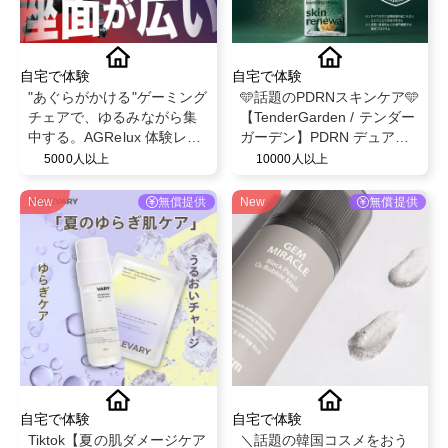
自宅で体験
自宅で体験
"あぐらがかける"ゲーミング
🩵話題のPDRNスキンケア🩵
チェアで、ゆるみながら集
【TenderGarden / テンダー
中する。AGRelux 体験レビ
ガーデン】PDRN デュアル
ュー募集
ブースト 美容液ミスト モニ
5000人以上
10000人以上
ター募集✨
New
無償提供
New
無償提供
自宅で体験
自宅で体験
Tiktok【夏の肌ダメージケア
＼話題の韓国コスメをおう