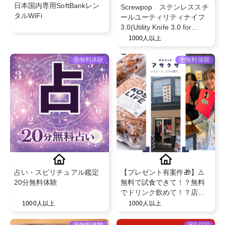
日本国内専用SoftBankレン
Screwpop ステンレススチ
タルWiFi
ールユーティリティナイフ
3.0(Utility Knife 3.0 for
Keychain) キーチェーン
1000人以上
multi-tool ステンレススチー
ル カラビナ カッター 栓抜
無料体験
無料体験
き機能付
占い・スピリチュアル鑑定
【プレゼント有案件🎁】⚠️
20分無料体験
無料で試食できて！？無料
でドリンク飲めて！？店内
商品プレゼント！？
1000人以上
1000人以上