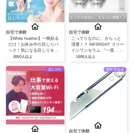
自宅で体験
自宅で体験
【White feather】一晩貼る
こってりなのに、さらっと
だけ！お休み中の目じりパ
浸透！？ INFIRIGHT スリー
ック！気になる目じりをし
インワンセラム 『一度、体
っかりカバー
感するとやめられない』
3000人以上
1000人以上
1,000
無償提供
自宅で体験