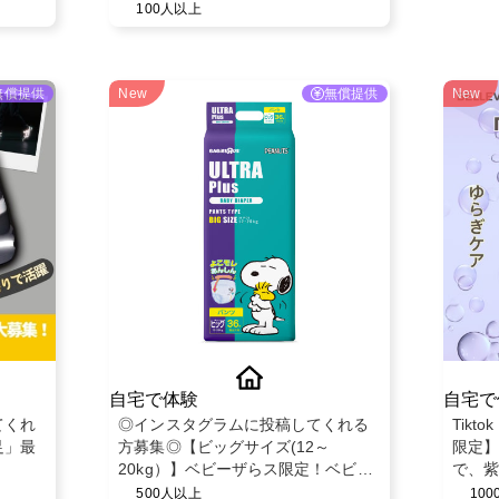
100人以上
無償提供
New
無償提供
New
自宅で体験
自宅で
てくれ
◎インスタグラムに投稿してくれる
Tik
足」最
方募集◎【ビッグサイズ(12～
限定】
20kg）】ベビーザらス限定！ベビー
で、紫
紙おむつパンツ◎スヌーピーデザイ
を整え
500人以上
10