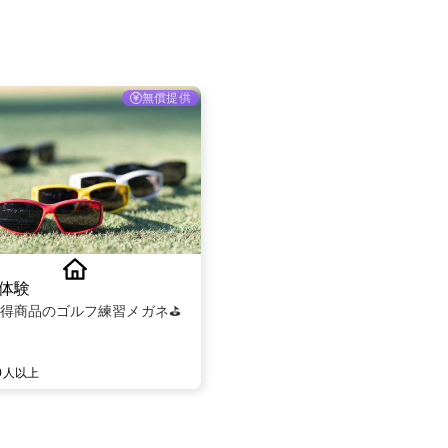
無償提供
体験
得商品のゴルフ練習メガネ⛳️
00人以上