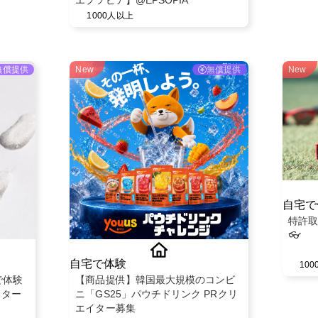
1000人以上
無償提供
New
無償提供
New
自宅で
特許取
👓
自宅で体験
10
で体験
【商品提供】韓国最大規模のコンビ
ニ「GS25」パウチドリンク PRクリ
エイター募集