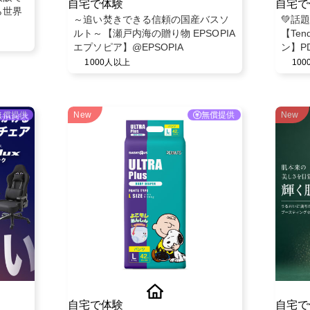
自宅で体験
自宅で
ら世界
～追い焚きできる信頼の国産バスソ
💚話
ルト～【瀬戸内海の贈り物 EPSOPIA
【Ten
エプソピア】@EPSOPIA
ン】P
モニタ
1000人以上
10
無償提供
New
無償提供
New
自宅で体験
自宅で