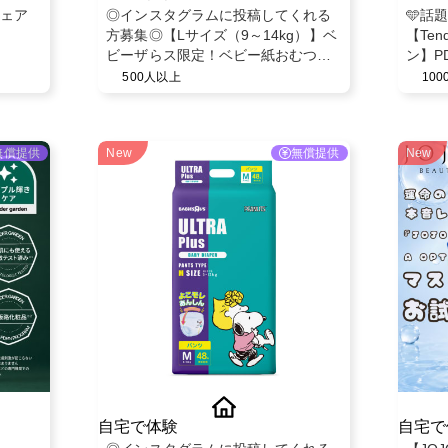
チェア
◎インスタグラムに投稿してくれる
🩵話
方募集◎【Lサイズ（9～14kg）】ベ
【Ten
ビーザらス限定！ベビー紙おむつパ
ン】P
ンツ◎スヌーピーデザイン◎ベビー
ミスト
500人以上
10
育児用品◎
無償提供
New
無償提供
New
自宅で体験
自宅で