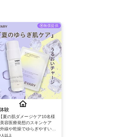
無償提供
体験
tok【夏の肌ダメージケア10名様
美容医療発想のスキンケア
外線や乾燥でゆらぎやすい肌
るBELLEVARY集中ケアセット
00人以上