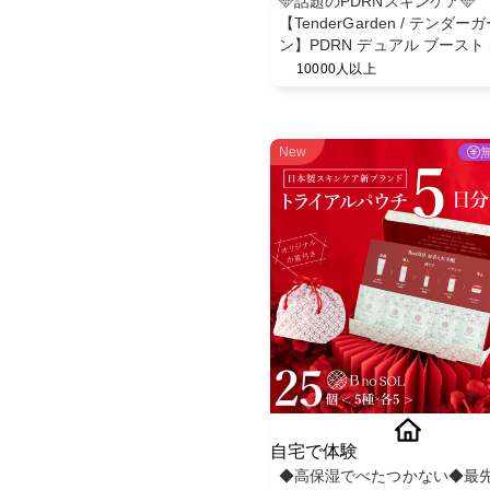
🩵話題のPDRNスキンケア🩵
【TenderGarden / テンダー
ン】PDRN デュアル ブースト
ミスト モニター募集✨
10000人以上
New
自宅で体験
◆高保湿でべたつかない◆最