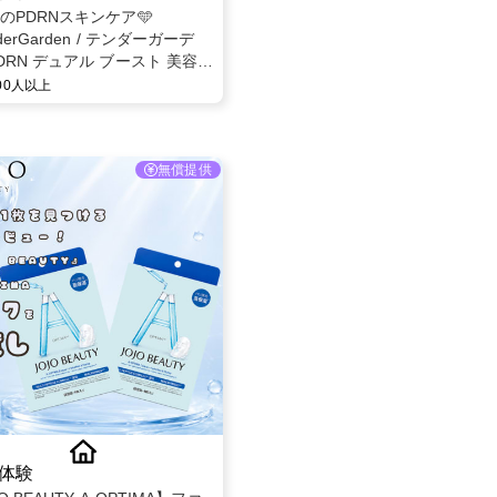
題のPDRNスキンケア🩵
derGarden / テンダーガーデ
DRN デュアル ブースト 美容液
 モニター募集✨
000人以上
無償提供
体験