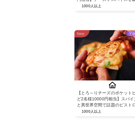
た創作料理の食べ飲み放題を
1000人以上
供♪
New
【とろ～りチーズのポケット
ど2名様10000円相当】スパ
と異世界空間で話題のビストロ
CHEFs 池袋西口店"のディナ
1000人以上
PR