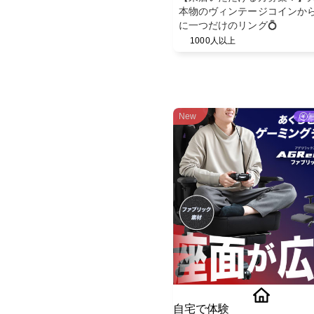
本物のヴィンテージコインか
に一つだけのリング💍
1000人以上
New
自宅で体験