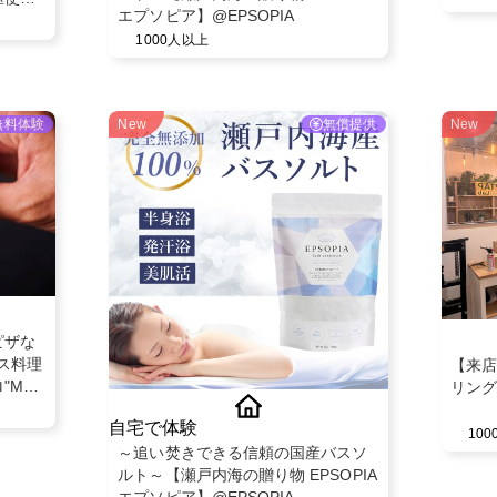
エプソピア】@EPSOPIA
無償提
1000人以上
無料体験
New
無償提供
New
ピザな
イス料理
【来店
"MAD
リング
ー利用
自宅で体験
10
～追い焚きできる信頼の国産バスソ
ルト～【瀬戸内海の贈り物 EPSOPIA
エプソピア】@EPSOPIA