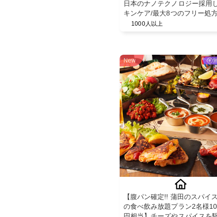
日本のナノテクノロジー採用
キンケア/最大8つのフリー処
【BnoSOL(ビノソル) トライ
1000人以上
ット5日分】
New
【腹パン確定!! 蒲田のスパイ
の食べ飲み放題プラン2名様10,
円相当】チーズやスパイスを