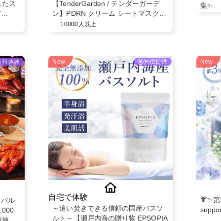
したス
【TenderGarden / テンダーガーデ
集✨
方
ン】PDRN クリーム シートマスク
アルセ
30g × 5枚 モニター募集✨
10000人以上
無料体験
New
無償提供
New
自宅で体験
👘✨
スバル
～追い焚きできる信頼の国産バスソ
supp
000
ルト～【瀬戸内海の贈り物 EPSOPIA
駆使し