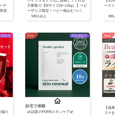
◎インスタグラムに投稿してくれる
【JOJ
ガーデ
方募集◎【Mサイズ(6~12kg）】ベビ
ースト
 美容液
ーザらス限定！ベビー紙おむつパン
ツ◎スヌーピーデザイン◎ベビー育
500人以上
30
児用品◎
無償提供
New
無償提供
New
自宅で体験
【成果
先端の
🌿話題のPDRNスキンケア🌿
ステを