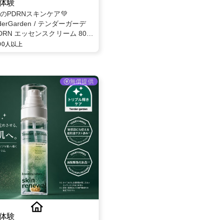
体験
題のPDRNスキンケア💚
derGarden / テンダーガーデ
DRN エッセンスクリーム 80ml
ー募集✨
000人以上
無償提供
体験