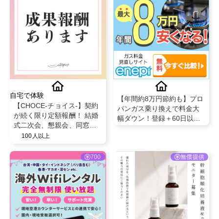
自宅で体験
【年間約8万円節約も】プロ
【CHOCE-チョイス-】契約
パンガス乗り換えで料金大
が続く限り定額報酬！ 結婚
幅ダウン！登録＋60日以内
式二次会、懇親会、同窓会
の切替完了で成果対象
等がプロクオリティーにな
100人以上
るWEBアプリのご紹介
700
無償提供