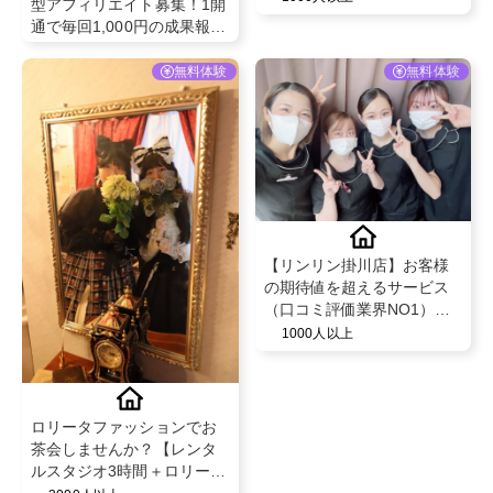
型アフィリエイト募集！1開
率が50％を超える安心のフ
通で毎回1,000円の成果報
ェイシャル・脱毛エステサ
酬！
ロン！
無料体験
無料体験
【リンリン掛川店】お客様
の期待値を超えるサービス
（口コミ評価業界NO1）と
既存のお客様からの紹介率
1000人以上
が50％を超える安心のフェ
イシャル・脱毛エステサロ
ン！
ロリータファッションでお
茶会しませんか？【レンタ
ルスタジオ3時間＋ロリータ