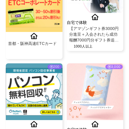
自宅で体験
【アマゾンギフト券3000円
分進呈＋入会されたら成功
報酬7000円分ギフト券追
首都・阪神高速ETCカード
加】理想のお相手を無料紹
1000人以上
介・無料相談するキャンペ
ーンの告知@SCブライダル
200
3,000