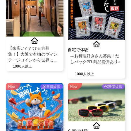
【来店いただける方募
自宅で体験
集！】大阪で本物のヴィン
🍳お料理好きさん募集！だ
テージコインから世界に一
しパックPR 商品提供あり♪
つだけのリング💍
1000人以上
1000人以上
New
無償提供
New
無償提供