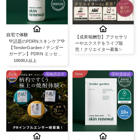
自宅で体験
【成果報酬型】アクセサリ
💚話題のPDRNスキンケア💚
ーやエクステをライブ販
【TenderGarden / テンダー
売！クリエイター募集✨
ガーデン】PDRN エッセン
スクリーム 80ml モニター募
10000人以上
集✨
New
無償提供
New
無償提供