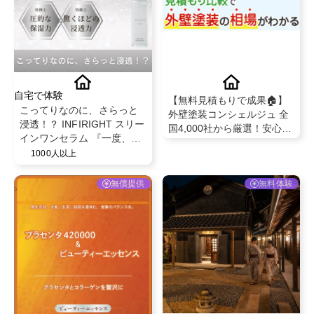
自宅で体験
【無料見積もりで成果🏠】
こってりなのに、さらっと
外壁塗装コンシェルジュ 全
浸透！？ INFIRIGHT スリー
国4,000社から厳選！安心の
インワンセラム 『一度、体
優良業者を比較
感するとやめられない』
1000人以上
無償提供
無料体験