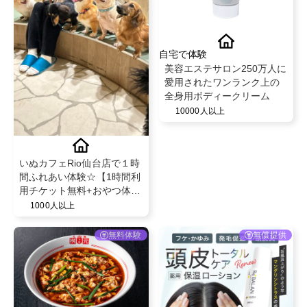
自宅で体験
美容エステサロン250万人に
愛用されたワンランク上の
全身用ボディークリーム
10000人以上
いぬカフェRio仙台店で１時
間ふれあい体験☆【1時間利
用チケット無料+おやつ体
験】
1000人以上
無料体験
無償提供