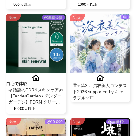
限定！ベビー紙おむつパン
500人以上
1000人以上
ツ◎スヌーピーデザイン◎
ベビー育児用品◎
New
無償提供
New
自宅で体験
👘✨第3回 浴衣美人コンテス
🌿話題のPDRNスキンケア🌿
ト2026 supported by キャ
【TenderGarden / テンダー
ラフル✨👘
ガーデン】PDRN クリーム
シートマスク 30g × 5枚 モ
10000人以上
ニター募集✨
New
10,000
New
無償提供