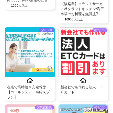
賭けた、 約60店舗の飲食店
【淡路島】クラフトサーカ
によるバトルイベント！イ
1000人以上
ス🎪クラフトキッチン/海王
ナズマフードGPXL 2026 in
市場のお料理を無償提供！
草津 PR案件✨
わんちゃん連れの方も大歓
10000人以上
迎です✨
4,000
2,500
在宅で高時給＆安定報酬！
新会社でも作れる法人ＥＴ
【コールシェア・時給制プ
Ｃカード
ラン】
無償提供
8,500