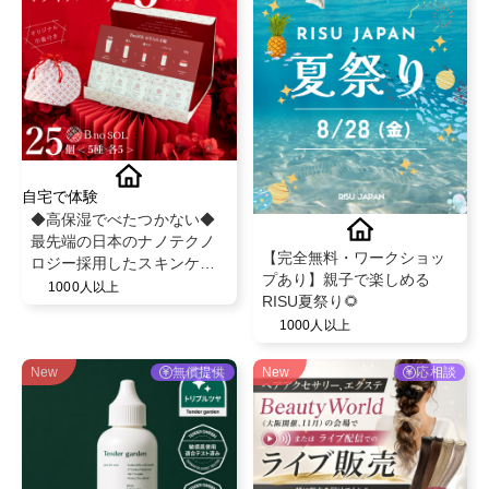
自宅で体験
◆高保湿でべたつかない◆
最先端の日本のナノテクノ
【完全無料・ワークショッ
ロジー採用したスキンケア/
プあり】親子で楽しめる
最大8つのフリー処方
1000人以上
RISU夏祭り🌻
【BnoSOL(ビノソル) トライ
1000人以上
アルセット5日分】
New
無償提供
New
応相談