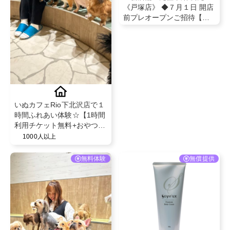
《戸塚店》 ◆７月１日 開店
前プレオープンご招待【辛
麺＋お好きなトッピング】
（来店型）
いぬカフェRio下北沢店で１
時間ふれあい体験☆【1時間
利用チケット無料+おやつ体
験】
1000人以上
無料体験
無償提供