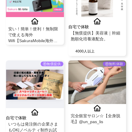
自宅で体験
安い！簡単！便利！無制限
【無償提供】美容液｜幹細
で使える海外
胞順化培養液配合。
Wifi【SakuraMobile海外
Wifi】
4000人以上
無償提供
無料体験
完全個室サロン☆【全身脱
自宅で体験
毛】@un_pas_lis
いつもは発注側の企業さま
もOK|ノベルティ制作お試