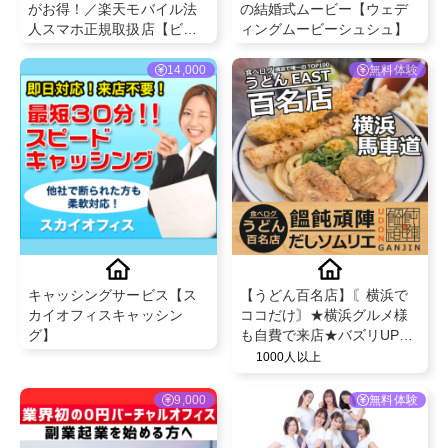
がお得！／楽天モバイル法
の結婚式ムービー【ウェデ
人スマホ正規取扱店【ビズ
ィングムービーシュシュ】
テン】
14,000
無料体験
キャッシングサービス【ス
【うどん百名店】〘横浜で
カイオフィスキャッシン
ココだけ〙★横浜グルメ様
グ】
も自費で来店★バズリUP★
＠饂飩頑陣 本店（うどんが
1000人以上
んじん）
9,000
無料体験