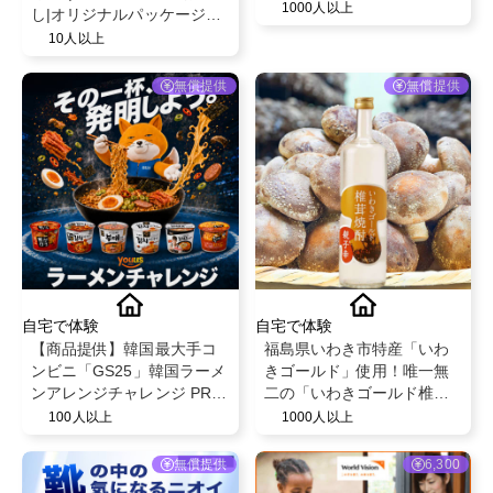
1000人以上
し|オリジナルパッケージで
高級コーヒーを贈る体験を
10人以上
発信orインタビュー
無償提供
無償提供
自宅で体験
自宅で体験
【商品提供】韓国最大手コ
福島県いわき市特産「いわ
ンビニ「GS25」韓国ラーメ
きゴールド」使用！唯一無
ンアレンジチャレンジ PRク
二の「いわきゴールド椎茸
リエイター募集
焼酎 親子幸」
100人以上
1000人以上
無償提供
6,300