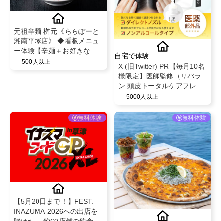
元祖辛麺 桝元《ららぽーと
湘南平塚店》 ◆看板メニュ
ー体験【辛麺＋お好きなト
自宅で体験
ッピング】（来店型）
500人以上
X (旧Twitter) PR【毎月10名
様限定】医師監修（リバラ
ン 頭皮トータルケアフレグ
ランスローション）フケ か
5000人以上
ゆみ 乾燥 頭皮臭 発毛促進
育毛 60mL (1本)
無料体験
無料体験
【5月20日まで！】FEST.
INAZUMA 2026への出店を