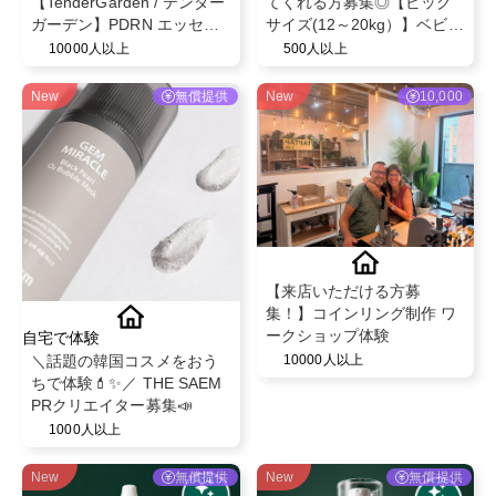
【TenderGarden / テンダー
てくれる方募集◎【ビッグ
ガーデン】PDRN エッセン
サイズ(12～20kg）】ベビー
スクリーム 80ml モニター募
ザらス限定！ベビー紙おむ
10000人以上
500人以上
集✨
つパンツ◎スヌーピーデザ
イン◎ベビー育児用品◎
New
無償提供
New
10,000
【来店いただける方募
集！】コインリング制作 ワ
ークショップ体験
自宅で体験
＼話題の韓国コスメをおう
10000人以上
ちで体験💄✨／ THE SAEM
PRクリエイター募集📣
1000人以上
New
無償提供
New
無償提供