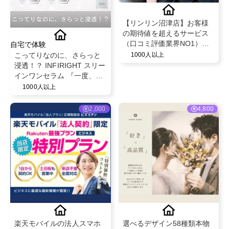
【リンリン沼津店】お客様
の期待値を超えるサービス
（口コミ評価業界NO1）と
自宅で体験
既存のお客様からの紹介率
こってりなのに、さらっと
1000人以上
が50％を超える安心のフェ
浸透！？ INFIRIGHT スリー
イシャル・脱毛エステサロ
インワンセラム 『一度、体
ン！
感するとやめられない』
1000人以上
2,000
4,800
楽天モバイルの法人スマホ
選べるデザイン58種類本物