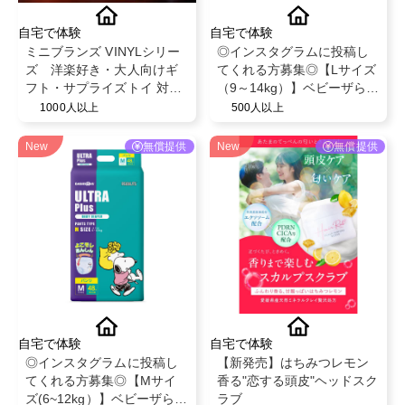
自宅で体験
自宅で体験
ミニブランズ VINYLシリー
◎インスタグラムに投稿し
ズ 洋楽好き・大人向けギ
てくれる方募集◎【Lサイズ
フト・サプライズトイ 対象
（9～14kg）】ベビーザらス
年齢６歳以上
限定！ベビー紙おむつパン
1000人以上
500人以上
ツ◎スヌーピーデザイン◎
ベビー育児用品◎
New
無償提供
New
無償提供
自宅で体験
自宅で体験
◎インスタグラムに投稿し
【新発売】はちみつレモン
てくれる方募集◎【Mサイ
香る"恋する頭皮"ヘッドスク
ズ(6~12kg）】ベビーザらス
ラブ