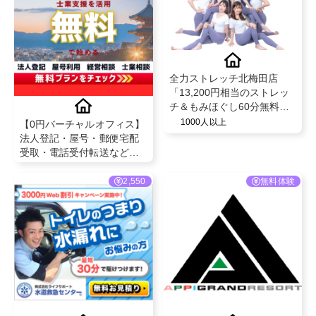
全力ストレッチ北梅田店
「13,200円相当のストレッ
チ＆もみほぐし60分無料体
験」キャンペーン tiktok
1000人以上
【0円バーチャルオフィス】
法人登記・屋号・郵便宅配
受取・電話受付転送など全
て無料
2,550
無料体験