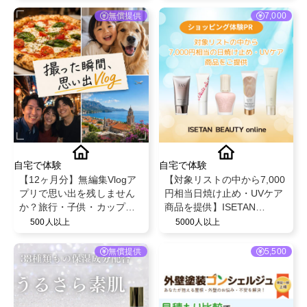
無償提供
7,000
自宅で体験
自宅で体験
【12ヶ月分】無編集Vlogア
【対象リストの中から7,000
プリで思い出を残しません
円相当日焼け止め・UVケア
か？旅行・子供・カップ
商品を提供】ISETAN
ル・ペット🐶無料でPro版を
BEAUTY onlineの購入体験
500人以上
5000人以上
特別提供！
プロモーション
無償提供
5,500