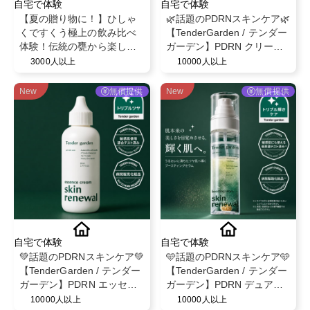
自宅で体験
自宅で体験
【夏の贈り物に！】ひしゃ
🌿話題のPDRNスキンケア🌿
くですくう極上の飲み比べ
【TenderGarden / テンダー
体験！伝統の甕から楽しむ
ガーデン】PDRN クリーム
フルーティーな芋焼酎「甕
シートマスク 30g × 5枚 モ
3000人以上
10000人以上
雫・甕雫翠・甕雫黒 900ml
ニター募集✨
3本セット」PRインフルエ
New
無償提供
New
無償提供
ンサー様募集！
自宅で体験
自宅で体験
💚話題のPDRNスキンケア💚
🩵話題のPDRNスキンケア🩵
【TenderGarden / テンダー
【TenderGarden / テンダー
ガーデン】PDRN エッセン
ガーデン】PDRN デュアル
スクリーム 80ml モニター募
ブースト 美容液ミスト モニ
10000人以上
10000人以上