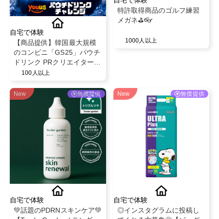
自宅で体験
特許取得商品のゴルフ練習
メガネ⛳️👓
自宅で体験
1000人以上
【商品提供】韓国最大規模
のコンビニ「GS25」パウチ
ドリンク PRクリエイター募
集
100人以上
New
無償提供
New
無償提供
自宅で体験
自宅で体験
💚話題のPDRNスキンケア💚
◎インスタグラムに投稿し