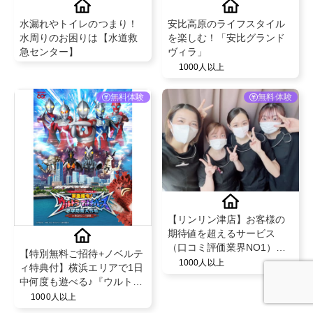
水漏れやトイレのつまり！
安比高原のライフスタイル
水周りのお困りは【水道救
を楽しむ！「安比グランド
急センター】
ヴィラ」
1000人以上
無料体験
無料体験
【リンリン津店】お客様の
期待値を超えるサービス
（口コミ評価業界NO1）と
【特別無料ご招待+ノベルテ
既存のお客様からの紹介率
1000人以上
ィ特典付】横浜エリアで1日
が50％を超える安心のフェ
中何度も遊べる♪『ウルトラ
イシャル・脱毛エステサロ
マンの世界に没入できるス
1000人以上
ン！
トーリー型ARアクション体