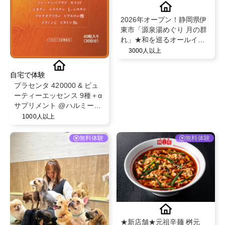
2026年オープン！静岡県伊
東市「源泉湯めぐり 月の群
れ」★和を巡るオールイン
クルーシブ【高級旅館 1泊
3000人以上
無料宿泊体験】
自宅で体験
プラセンタ 420000 & ビュ
ーティーエッセンス 9種＋α
サプリメント @ハルミーズ
合同会社
1000人以上
無料体験
無料体験
★新店舗★元祖辛麺 桝元