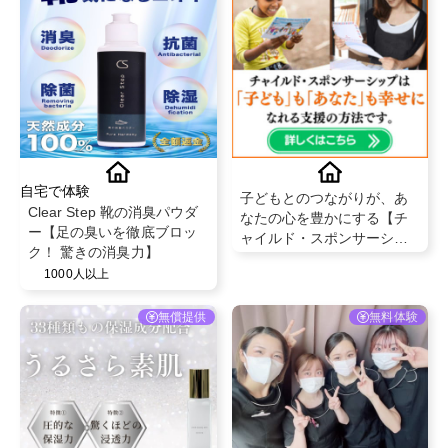
自宅で体験
子どもとのつながりが、あ
Clear Step 靴の消臭パウダ
なたの心を豊かにする【チ
ー【足の臭いを徹底ブロッ
ャイルド・スポンサーシッ
ク！ 驚きの消臭力】
プ】
1000人以上
無償提供
無料体験