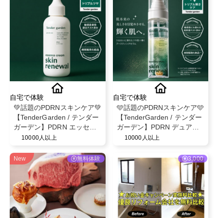
自宅で体験
自宅で体験
💚話題のPDRNスキンケア💚
🩵話題のPDRNスキンケア🩵
【TenderGarden / テンダー
【TenderGarden / テンダー
ガーデン】PDRN エッセン
ガーデン】PDRN デュアル
スクリーム 80ml モニター募
ブースト 美容液ミスト モニ
10000人以上
10000人以上
集✨
ター募集✨
New
無料体験
3,000