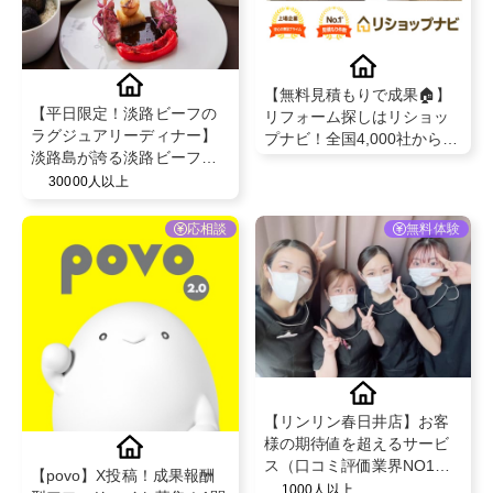
【無料見積もりで成果🏠】
【平日限定！淡路ビーフの
リフォーム探しはリショッ
ラグジュアリーディナー】
プナビ！全国4,000社から厳
淡路島が誇る淡路ビーフの
選！最大3万円分ギフト券プ
デギュスタシオンコース2名
レゼントキャンペーン中
30000人以上
様分ご招待「オーベルジュ
フレンチの森 La Rose」
応相談
無料体験
【リンリン春日井店】お客
様の期待値を超えるサービ
ス（口コミ評価業界NO1）
【povo】X投稿！成果報酬
と既存のお客様からの紹介
1000人以上