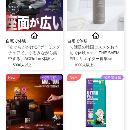
自宅で体験
自宅で体験
"あぐらがかける"ゲーミング
＼話題の韓国コスメをおう
チェアで、ゆるみながら集
ちで体験💄✨／ THE SAEM
中する。AGRelux 体験レビ
PRクリエイター募集📣
ュー募集
5000人以上
1000人以上
New
無償提供
New
無償提供