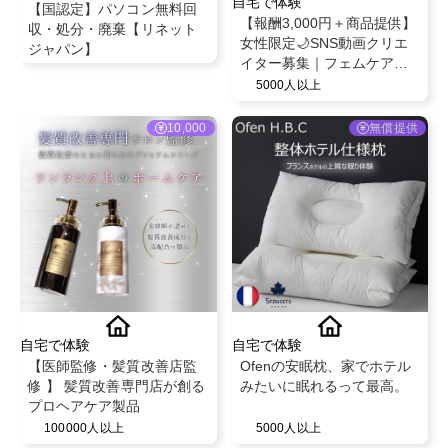
自宅で体験
【国認定】パソコン無料回
【報酬3,000円＋商品提供】
収・処分・廃棄【リネット
女性限定🌙SNS動画クリエ
ジャパン】
イター募集｜フェムケアブ
ランド SOYLUNA
5000人以上
10,000
無償提供
自宅で体験
自宅で体験
【医師監修・髪質改善店監
Ofenの安眠枕、家でホテル
修 】 髪質改善専門店が創る
みたいに眠れるって最高。
プロヘアケア製品
100000人以上
5000人以上