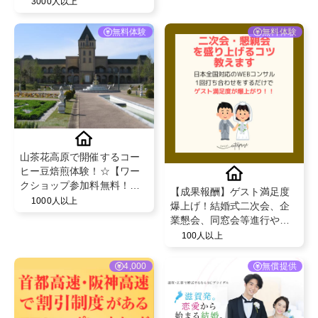
ファッション一式】
3000人以上
@idearo
無料体験
無料体験
山茶花高原で開催するコー
ヒー豆焙煎体験！☆【ワー
クショップ参加料無料！】
【成果報酬】ゲスト満足度
@konagai_sazanka_kouge
1000人以上
爆上げ！結婚式二次会、企
n
業懇会、同窓会等進行や企
画のコンサルティングサー
100人以上
ビス✨
4,000
無償提供