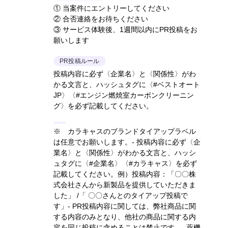
① 当案件にエントリーしてください
② 合否連絡をお待ちください
③ サービス体験後、1週間以内にPR投稿をお
願いします
PR投稿ルール
投稿内容に必ず〈企業名〉と〈関係性〉がわ
かる文言と、ハッシュタグに〈#ベストオート
JP〉〈#エンジン燃焼室カーボンクリーニン
グ〉を必ず記載してください。
※ カラキャスのブランドタイアップラベル
は任意でお願いします。- 投稿内容に必ず〈企
業名〉と〈関係性〉がわかる文言と、ハッシ
ュタグに〈#企業名〉〈#カラキャス〉を必ず
記載してください。
例）投稿内容：「〇〇株
式会社さんから新製品を提供していただきま
した」 /「 〇〇さんとのタイアップ投稿で
す」
- PR投稿内容に関しては、弊社商品に関
する内容のみとなり、他社の商品に関する内
容を同じ投稿に含めることは禁止です。- 薬機