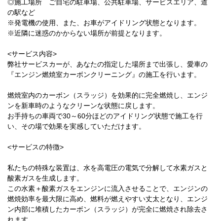
◎施工場所 ご自宅の駐車場、公共駐車場、サービスエリア、道
の駅など
※発電機の使用、また、お車がアイドリング状態となります。
※近隣に迷惑のかからない場所が前提となります。
<サービス内容>
弊社サービスカーが、あなたの指定した場所まで出張し、愛車の
『エンジン燃焼室カーボンクリーニング』の施工を行います。
燃焼室内のカーボン（スラッジ）を効果的に完全燃焼し、エンジ
ンを新車時のようなクリーンな状態に戻します。
お手持ちの車両で30～60分ほどのアイドリング状態で施工を行
い、その場で効果を実感していただけます。
<サービスの特徴>
私たちの特殊な装置は、水を高電圧の電気で分解して水素ガスと
酸素ガスを生成します。
この水素＋酸素ガスをエンジンに流入させることで、エンジンの
燃焼効率を最大限に高め、燃料が燃えやすい丈太となり、エンジ
ン内部に堆積したカーボン（スラッジ）が完全に燃焼され除去さ
れます。