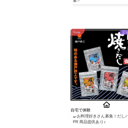
集✨
New
自宅で体験
🍳お料理好きさん募集！だし
PR 商品提供あり♪