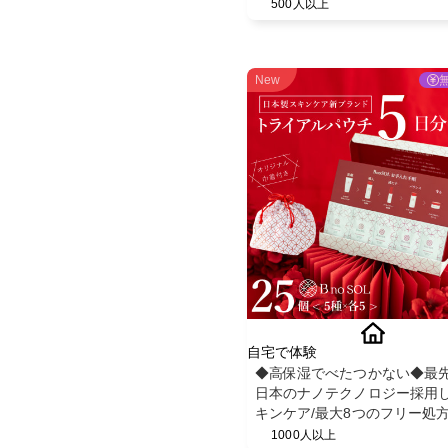
ツ◎スヌーピーデザイン◎ベ
500人以上
児用品◎
New
自宅で体験
◆高保湿でべたつかない◆最
日本のナノテクノロジー採用
キンケア/最大8つのフリー処
【BnoSOL(ビノソル) トライ
1000人以上