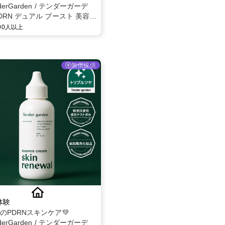
derGarden / テンダーガーデ
DRN デュアル ブースト 美容液
 モニター募集✨
000人以上
無償提供
体験
題のPDRNスキンケア💚
derGarden / テンダーガーデ