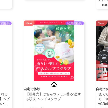
モニタ
10
無償提供
New
無償提供
New
自宅で体験
自宅で
くれる
【新発売】はちみつレモン香る"恋す
"あぐ
）】ベビ
る頭皮"ヘッドスクラブ
で、ゆ
つパン
AGR