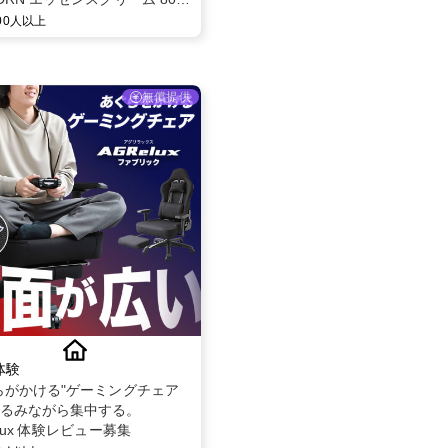
ー募集✨
000人以上
無償提供
体験
らがかける"ゲーミングチェア
るみながら集中する。
elux 体験レビュー募集