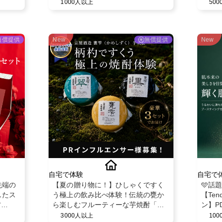
ビー育
1000人以上
50
無償提供
New
無償提供
New
自宅で体験
自宅で
先端の
【夏の贈り物に！】ひしゃくですく
🩵話
したス
う極上の飲み比べ体験！伝統の甕か
【Ten
方
ら楽しむフルーティーな芋焼酎「甕
ン】P
アルセ
雫・甕雫翠・甕雫黒 900ml 3本セッ
ミスト
3000人以上
10