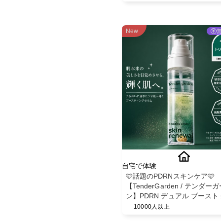
ット5日分】
New
自宅で体験
🩵話題のPDRNスキンケア🩵
【TenderGarden / テンダー
ン】PDRN デュアル ブースト
ミスト モニター募集✨
10000人以上