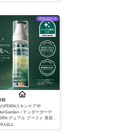
無償提供
体験
題のPDRNスキンケア🩵
derGarden / テンダーガーデ
DRN デュアル ブースト 美容液
 モニター募集✨
000人以上