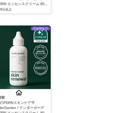
DRN エッセンスクリーム 80ml
ー募集✨
000人以上
無償提供
体験
題のPDRNスキンケア💚
derGarden / テンダーガーデ
DRN エッセンスクリーム 80ml