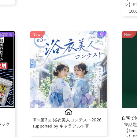
ン】P
モニタ
10
無償提供
New
New
自宅で
👘✨第3回 浴衣美人コンテスト2026
パック
💚話
supported by キャラフル✨👘
【Ten
ン】P