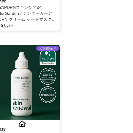
体験
題のPDRNスキンケア🌿
derGarden / テンダーガーデ
DRN クリーム シートマスク
30g × 5枚 モニター募集✨
000人以上
無償提供
体験