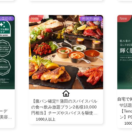
ト」PRインフルエンサー様募集！
無償提供
New
無料体験
New
自宅で
【腹パン確定!! 蒲田のスパイスバル
🩵話
の食べ飲み放題プラン2名様10,000
ガーデ
【Ten
円相当】チーズやスパイスを駆使し
 美容液
ン】P
た創作料理の食べ飲み放題を無償提
1000人以上
ミスト
10
供♪