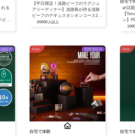
自宅で
【平日限定！淡路ビーフのラグジュ
くれる
🌿話
アリーディナー】淡路島が誇る淡路
【Ten
ビーフのデギュスタシオンコース2名
ベビー
ン】P
様分ご招待「オーベルジュ フレンチ
30000人以上
デザイ
10
の森 La Rose」
無償提供
New
無償提供
New
自宅で体験
自宅で