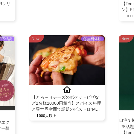
Rクリ
【Ten
ン】P
ミスト
10
応相談
New
無料体験
New
【とろ～りチーズのポケットピザな
ど2名様10000円相当】スパイス料理
と異世界空間で話題のビストロ"MAD
CHEFs 池袋西口店"のディナー利用
1000人以上
自宅で
PR
やエク
💚話
ター募
【Ten