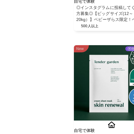
自宅で体験
◎インスタグラムに投稿して
方募集◎【ビッグサイズ(12～
20kg）】ベビーザらス限定！
紙おむつパンツ◎スヌーピー
500人以上
ン◎ベビー育児用品◎
New
自宅で体験