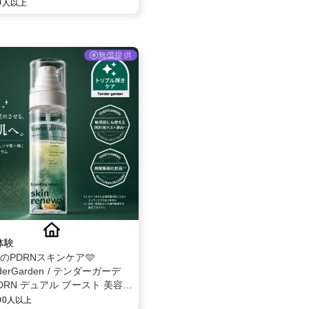
00人以上
無償提供
体験
題のPDRNスキンケア🩵
derGarden / テンダーガーデ
DRN デュアル ブースト 美容液
 モニター募集✨
000人以上