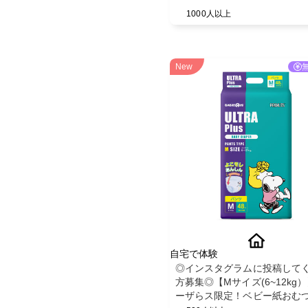
1000人以上
New
自宅で体験
◎インスタグラムに投稿して
方募集◎【Mサイズ(6~12kg
ーザらス限定！ベビー紙おむ