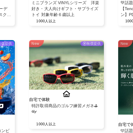
ミニブランズ VINYLシリーズ 洋楽
💚話
ガーデ
好き・大人向けギフト・サプライズ
【Ten
スク
トイ 対象年齢６歳以上
ン】P
モニタ
1000人以上
10
無償提供
New
無償提供
New
自宅で体験
特許取得商品のゴルフ練習メガネ⛳️
👓
自宅で
1000人以上
コンビ
🩵話