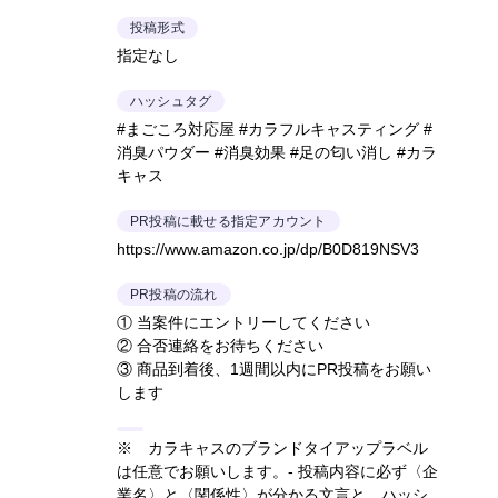
投稿形式
指定なし
ハッシュタグ
#まごころ対応屋 #カラフルキャスティング #
消臭パウダー #消臭効果 #足の匂い消し #カラ
キャス
PR投稿に載せる指定アカウント
https://www.amazon.co.jp/dp/B0D819NSV3
PR投稿の流れ
① 当案件にエントリーしてください
② 合否連絡をお待ちください
③ 商品到着後、1週間以内にPR投稿をお願い
します
※ カラキャスのブランドタイアップラベル
は任意でお願いします。- 投稿内容に必ず〈企
業名〉と〈関係性〉が分かる文言と、ハッシ