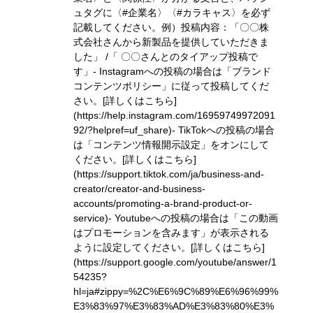
ュタグに〈#企業名〉〈#カラキャス〉を必ず
記載してください。
例）投稿内容：「〇〇株
式会社さんから新製品を提供していただきま
した」 /「 〇〇さんとのタイアップ投稿で
す」
- Instagramへの投稿の場合は「ブランド
コンテンツポリシー」に従って投稿してくだ
さい。
[詳しくはこちら]
(https://help.instagram.com/16959749972091
92/?helpref=uf_share)
- TikTokへの投稿の場合
は「コンテンツ情報開示設定」をオンにして
ください。
[詳しくはこちら]
(https://support.tiktok.com/ja/business-and-
creator/creator-and-business-
accounts/promoting-a-brand-product-or-
service)
- Youtubeへの投稿の場合は「この動画
はプロモーションを含みます」が表示される
ように設定してください。
[詳しくはこちら]
(https://support.google.com/youtube/answer/1
54235?
hl=ja#zippy=%2C%E6%9C%89%E6%96%99%
E3%83%97%E3%83%AD%E3%83%80%E3%