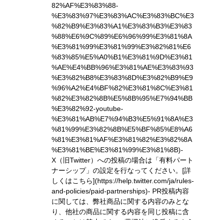
82%AF%E3%83%88-
%E3%83%97%E3%83%AC%E3%83%BC%E3
%82%B9%E3%83%A1%E3%83%B3%E3%83
%88%E6%9C%89%E6%96%99%E3%81%8A
%E3%81%99%E3%81%99%E3%82%81%E6
%83%85%E5%A0%B1%E3%81%9D%E3%81
%AE%E4%BB%96%E3%81%AE%E3%83%93
%E3%82%B8%E3%83%8D%E3%82%B9%E9
%96%A2%E4%BF%82%E3%81%8C%E3%81
%82%E3%82%8B%E5%8B%95%E7%94%BB
%E3%82%92-youtube-
%E3%81%AB%E7%94%B3%E5%91%8A%E3
%81%99%E3%82%8B%E5%BF%85%E8%A6
%81%E3%81%AF%E3%81%82%E3%82%8A
%E3%81%BE%E3%81%99%E3%81%8B)
-
X（旧Twitter）への投稿の場合は「有料パート
ナーシップ」の設定を行なってください。
[詳
しくはこちら](https://help.twitter.com/ja/rules-
and-policies/paid-partnerships)
- PR投稿内容
に関しては、弊社商品に関する内容のみとな
り、他社の商品に関する内容を同じ投稿に含