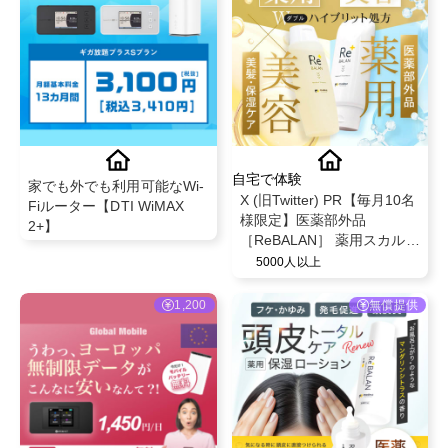
自宅で体験
家でも外でも利用可能なWi-
X (旧Twitter) PR【毎月10名
Fiルーター【DTI WiMAX
様限定】医薬部外品
2+】
［ReBALAN］ 薬用スカルプ
シャンプー ‎250ml & 美容液
5000人以上
トリートメント 250g セッ
ト フケ・かゆみ 脂漏性 頭
1,200
無償提供
皮臭 〈薬用〉医薬部外品 3
種の有効成分 × 〈美容〉美
髪成分 高保湿成分 ハイブ
リッド処方