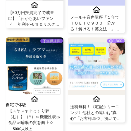
【50万円投資完了で成果
メール＋音声講座「１年で
💹】「わかちあいファン
ＴＯＥＩＣ９００！分か
ド」 年利4〜8％＆リスク対
る！解ける！英文法！」販
策充実の不動産クラウドフ
売
ァンディング
無償提供
1,800
自宅で体験
送料無料！《宅配クリーニ
【スヤスヤぐっすり夢
ング》他社との違いは"真
（む）】（Y）≪機能性表示
心"「お客様単位」洗いで安
食品≫睡眠の質を向上☆ラ
心♪【プラスキューブ】
フマ＆GABA配合
5000人以上