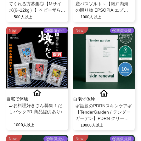
てくれる方募集◎【Mサイ
産バスソルト～【瀬戸内海
ズ(6~12kg）】ベビーザらス
の贈り物 EPSOPIA エプソ
限定！ベビー紙おむつパン
ピア】@EPSOPIA
500人以上
1000人以上
ツ◎スヌーピーデザイン◎
ベビー育児用品◎
New
無償提供
New
無償提供
自宅で体験
自宅で体験
🍳お料理好きさん募集！だ
🌿話題のPDRNスキンケア🌿
しパックPR 商品提供あり♪
【TenderGarden / テンダー
ガーデン】PDRN クリーム
シートマスク 30g × 5枚 モ
1000人以上
10000人以上
ニター募集✨
New
無償提供
New
無償提供