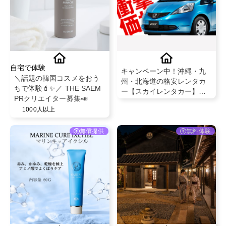
自宅で体験
キャンペーン中！沖縄・九
＼話題の韓国コスメをおう
州・北海道の格安レンタカ
ちで体験💄✨／ THE SAEM
ー【スカイレンタカー】予
PRクリエイター募集📣
約
1000人以上
無償提供
無料体験