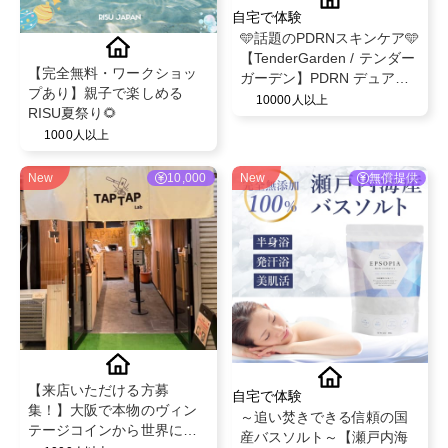
自宅で体験
🩵話題のPDRNスキンケア🩵
【TenderGarden / テンダー
【完全無料・ワークショッ
ガーデン】PDRN デュアル
プあり】親子で楽しめる
ブースト 美容液ミスト モニ
10000人以上
RISU夏祭り🌻
ター募集✨
1000人以上
New
10,000
New
無償提供
【来店いただける方募
自宅で体験
集！】大阪で本物のヴィン
～追い焚きできる信頼の国
テージコインから世界に一
産バスソルト～【瀬戸内海