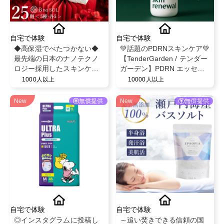
自宅で体験
自宅で体験
◆高保湿でべたつかない◆
💚話題のPDRNスキンケア💚
最先端の日本のナノテクノ
【TenderGarden / テンダー
ロジー採用したスキンケア/
ガーデン】PDRN エッセン
最大8つのフリー処方
スクリーム 80ml モニター募
1000人以上
10000人以上
【BnoSOL(ビノソル) トライ
集✨
アルセット5日分】
New
無償提供
New
無償提供
自宅で体験
自宅で体験
◎インスタグラムに投稿し
～追い焚きできる信頼の国