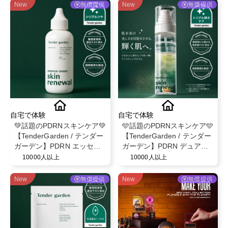
ベビー育児用品◎
New
無償提供
New
無償提供
自宅で体験
自宅で体験
💚話題のPDRNスキンケア💚
🩵話題のPDRNスキンケア🩵
【TenderGarden / テンダー
【TenderGarden / テンダー
ガーデン】PDRN エッセン
ガーデン】PDRN デュアル
スクリーム 80ml モニター募
ブースト 美容液ミスト モニ
10000人以上
10000人以上
集✨
ター募集✨
New
無償提供
New
無償提供