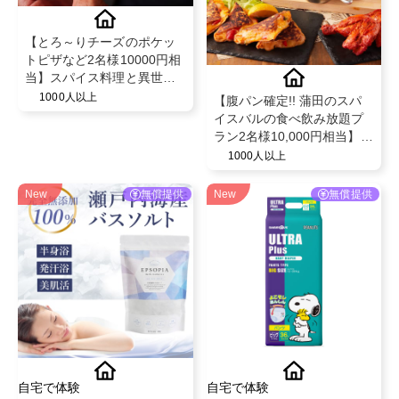
【とろ～りチーズのポケッ
トピザなど2名様10000円相
当】スパイス料理と異世界
空間で話題のビストロ"MAD
1000人以上
【腹パン確定!! 蒲田のスパ
CHEFs 池袋西口店"のディ
イスバルの食べ飲み放題プ
ナー利用PR
ラン2名様10,000円相当】チ
ーズやスパイスを駆使した
1000人以上
創作料理の食べ飲み放題を
無償提供♪
New
無償提供
New
無償提供
自宅で体験
自宅で体験