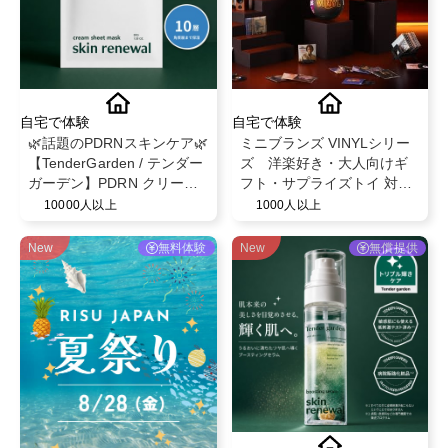
自宅で体験
自宅で体験
🌿話題のPDRNスキンケア🌿
ミニブランズ VINYLシリー
【TenderGarden / テンダー
ズ 洋楽好き・大人向けギ
ガーデン】PDRN クリーム
フト・サプライズトイ 対象
シートマスク 30g × 5枚 モ
年齢６歳以上
10000人以上
1000人以上
ニター募集✨
New
無料体験
New
無償提供