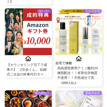
ト】
4,500
無償提供
自宅で体験
【カウンセリング完了で成
高純度医療用アミノ酸約20
果🎉】「2次会くん」 結婚
種類配合！！有害化学物質
式二次会の幹事代行サービ
不使用！！天然成分で安
スで理想のパーティーを実
心・安全な毎日ケア【マリ
1000人以上
現
ンピュアクリスタル150ml ×
マリンエッセンスローショ
無償提供
無償提供
ン30ml】