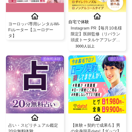
自宅で体験
ヨーロッパ専用レンタルWi-
Instagram PR【毎月10名様
Fiルーター【ユーロデー
限定】医師監修（リバラン
タ】
頭皮トータルケアフレグラ
ンスローション）フケ かゆ
3000人以上
み 乾燥 頭皮臭 発毛促進 育
毛 60mL (1本)
無料体験
7,500
占い・スピリチュアル鑑定
【体験＋契約で成果💪】男
20分無料体験
の全身脱毛dats!【ダッツ】