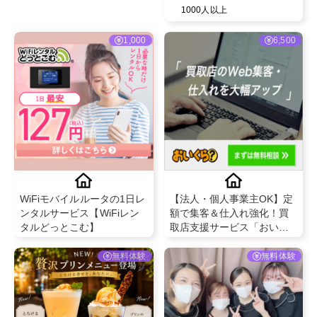
【アミーコットンライナー
1000人以上
(Tバック用)42枚】
@amiee_by_ayuwa
1,000
6,500
WiFiモバイルルータの1日レ
【法人・個人事業主OK】定
ンタルサービス【WiFiレン
額で集客＆仕入れ強化！買
タルどっとこむ】
取店支援サービス「おいく
ら」新規加盟募集
無料体験
無料体験