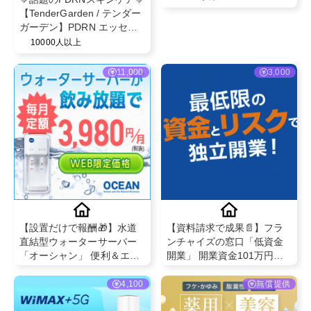
【TenderGarden / テンダー
ガーデン】PDRN エッセン
スクリーム 80ml モニター募
10000人以上
集✨
11,000
3,000
【設置だけで報酬🎁】水道
【資料請求で成果📄】フラ
直結型ウォーターサーバー
ンチャイズの窓口「低資金
「オーシャン」 便利＆エコ
開業」 開業資金101万円以
なウォーターサーバー！自
上から選べる！低資金で始
分で申し込み・設置完了で
める独立・起業情報を一括
4,100
無償提供
成果対象✨
入手