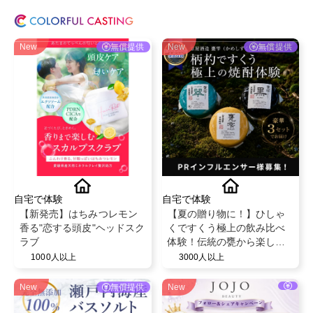
New
無償提供
New
無償提供
自宅で体験
自宅で体験
【新発売】はちみつレモン
【夏の贈り物に！】ひしゃ
香る"恋する頭皮"ヘッドスク
くですくう極上の飲み比べ
ラブ
体験！伝統の甕から楽しむ
フルーティーな芋焼酎「甕
1000人以上
3000人以上
雫・甕雫翠・甕雫黒 900ml
3本セット」PRインフルエ
New
無償提供
New
ンサー様募集！