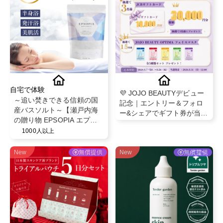
自宅で体験
💜 JOJO BEAUTYデビュー
～追い焚きできる信頼の国
記念｜エントリー＆フォロ
産バスソルト～【瀬戸内海
ー&シェアでギフト券が当た
の贈り物 EPSOPIA エプソ
る！✨
ピア】@EPSOPIA
1000人以上
New
無償提供
New
無償提供