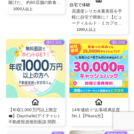
賭けた、 約60店舗の飲食店
自宅で体験
によるバトルイベント！イ
1000人以上
高濃度シリカ水素美容を手
ナズマフードGPXL 2026 in
軽に自宅で簡単に！【ビュ
草津 PR案件✨
ーティルルド・１カプセル
入り】＆専用ボトル150ml
1000人以上
53,500
5,300
【年収1,000万円以上限定
14年連続☆*お客様満足度
💼】Daychalle(デイチャレ)
No.1【Pikara光】
不動産投資個別面談 関西エ
リア物件×充実保証で安心の
資産形成
25
無料体験