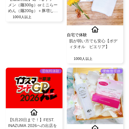
メン（麺300g）orミニらー
めん（麺200g）＋豚増し＆
とろーり半熟卵をPR！
1000人以上
自宅で体験
肌が弱い方でも安心【ボデ
ィタオル ピエリア】
1000人以上
無料体験
無償提供
【5月20日まで！】FEST.
INAZUMA 2026への出店を