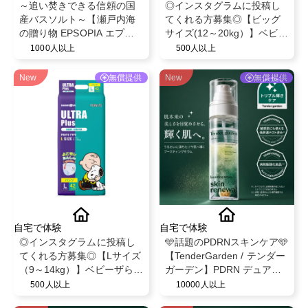
～追い焚きできる信頼の国
◎インスタグラムに投稿し
産バスソルト～【瀬戸内海
てくれる方募集◎【ビッグ
の贈り物 EPSOPIA エプソ
サイズ(12～20kg）】ベビー
ピア】@EPSOPIA
ザらス限定！ベビー紙おむ
1000人以上
500人以上
つパンツ◎スヌーピーデザ
イン◎ベビー育児用品◎
New
無償提供
New
無償提供
自宅で体験
自宅で体験
◎インスタグラムに投稿し
🩵話題のPDRNスキンケア🩵
てくれる方募集◎【Lサイズ
【TenderGarden / テンダー
（9～14kg）】ベビーザらス
ガーデン】PDRN デュアル
限定！ベビー紙おむつパン
ブースト 美容液ミスト モニ
500人以上
10000人以上
ツ◎スヌーピーデザイン◎
ター募集✨