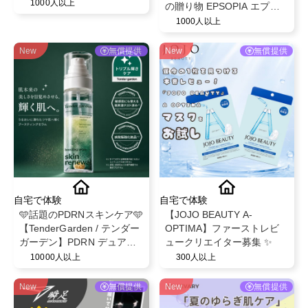
つだけのリング💍
1000人以上
の贈り物 EPSOPIA エプソ
ピア】@EPSOPIA
1000人以上
New
無償提供
New
無償提供
自宅で体験
自宅で体験
🩵話題のPDRNスキンケア🩵
【JOJO BEAUTY A-
【TenderGarden / テンダー
OPTIMA】ファーストレビ
ガーデン】PDRN デュアル
ュークリエイター募集 ✨
ブースト 美容液ミスト モニ
10000人以上
300人以上
ター募集✨
New
無償提供
New
無償提供