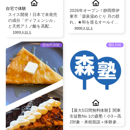
自宅で体験
2026年オープン！静岡県伊
スイス開発！日本で未発売
東市「源泉湯めぐり 月の群
の成分「ディフェンシル」
れ」★和を巡るオールイン
と天然アミノ酸を高配
クルーシブ【高級旅館 1泊
3000人以上
合！！乾燥・かゆみ・炎症
1000人以上
無料宿泊体験】
を抑える天然のステロイド
【マリンキュアイクシル
無料体験
3,500
60ｇ】
【最大5日間無料体験】関東
生徒数No.1の森塾！小3～高
2対象・来校面談＋体験参加
で成果対象