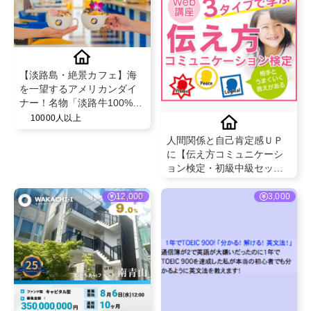
【淡路島・絶景カフェ】海
を一望するアメリカンダイ
ナー！名物「淡路牛100%バ
ーガー」や「アサイーボウ
10000人以上
ル」特別ご招待
人間関係と自己肯定感ＵＰ
に【伝え方コミュニケーシ
ョン検定・初級中級セッ
ト】
12,000
3,000