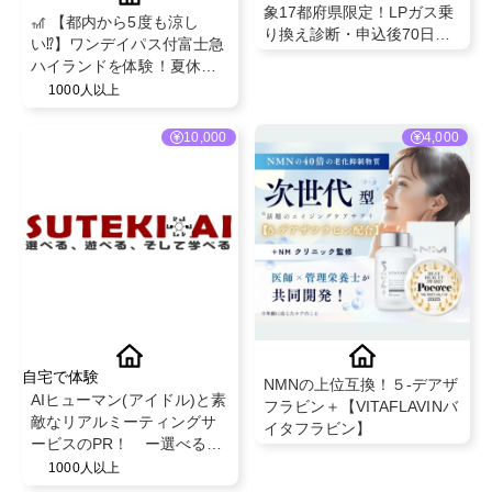
象17都府県限定！LPガス乗
🎢 【都内から5度も涼し
り換え診断・申込後70日以
い⁉】ワンデイパス付富士急
内の開栓で成果対象
ハイランドを体験！夏休み
向け！ PRメンバー大募集🗻
1000人以上
✨
10,000
4,000
自宅で体験
NMNの上位互換！５-デアザ
AIヒューマン(アイドル)と素
フラビン＋【VITAFLAVINバ
敵なリアルミーティングサ
イタフラビン】
ービスのPR！ ー選べる・
遊べる・楽しむー
1000人以上