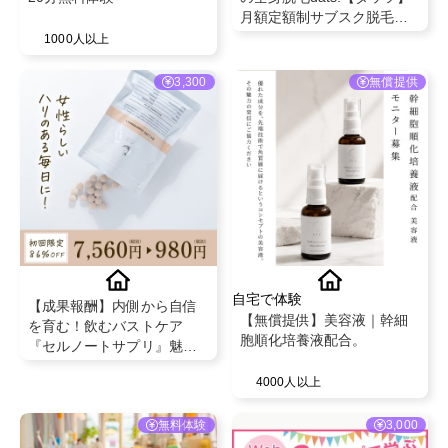
月額定額制サブスク脱毛！
仕事帰りにも通えるメンズ
1000人以上
専門店
3,300
無償提供
自宅で体験
【成果報酬】内側から自信
【無償提供】美容液｜幹細
を育む！飲むバストケア
胞順化培養液配合。
『セルノートサプリ』魅力
発信者募集！✨ 姉妹商品の
4000人以上
バストケアクリームも同時
に発信可能です！
無料体験
3,000