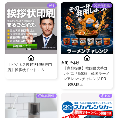
3
無償提供
自宅で体験
【ビジネス挨拶状印刷専門
【商品提供】韓国最大手コ
店】挨拶状ドットコム!
ンビニ「GS25」韓国ラーメ
ンアレンジチャレンジ PRク
リエイター募集
100人以上
無償提供
400