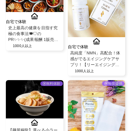
自宅で体験
史上最高の健康を目指す究
極の食事法🍽️♡の
PR✨✨✨(成果報酬 1販売に
つき毎回2500円のインセン
1000人以上
自宅で体験
ティブ🪽✨)✨✨✨
高純度「NMN」高配合！体
感がでるエイジングケアサ
プリ！【リーエイジングプ
ラス】
1000人以上
無料体験
無償提供
【麺屋桐龍】選べる小ラー