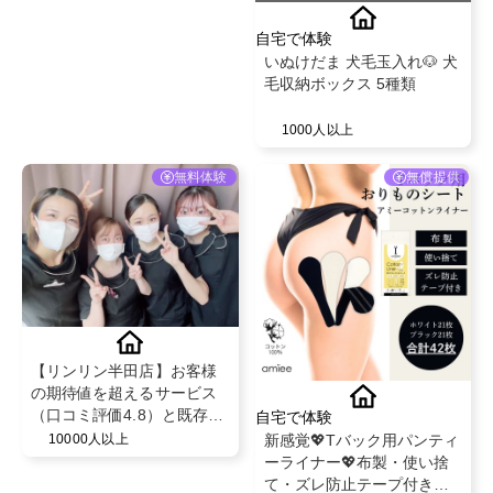
自宅で体験
いぬけだま 犬毛玉入れ🐶 犬
毛収納ボックス 5種類
1000人以上
無料体験
無償提供
【リンリン半田店】お客様
の期待値を超えるサービス
（口コミ評価4.8）と既存の
自宅で体験
お客様からの紹介率が50％
新感覚💖Tバック用パンティ
10000人以上
を超える安心のフェイシャ
ーライナー💖布製・使い捨
ル・脱毛エステサロン！
て・ズレ防止テープ付き