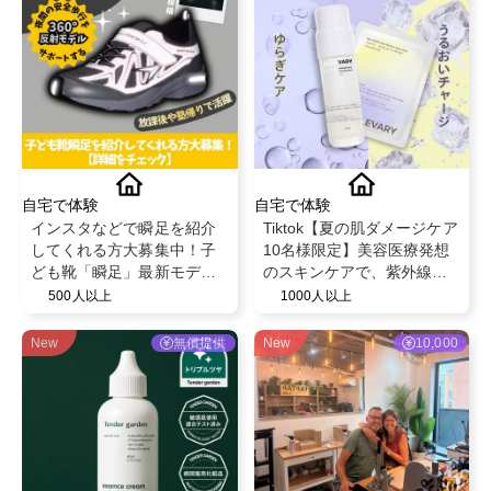
自宅で体験
自宅で体験
インスタなどで瞬足を紹介
Tiktok【夏の肌ダメージケア
してくれる方大募集中！子
10名様限定】美容医療発想
ども靴「瞬足」最新モデル
のスキンケアで、紫外線や
を履いて投稿✨
乾燥でゆらぎやすい肌を整
500人以上
1000人以上
えるBELLEVARY集中ケアセ
ット
New
無償提供
New
10,000