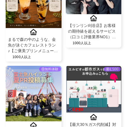
【リンリン刈谷店】お客様
の期待値を超えるサービス
（口コミ評価業界NO1）と
まるで森の中のような、金
既存のお客様からの紹介率
1000人以上
魚が泳ぐカフェレストラン
が50％を超える安心のフェ
♪【ご褒美プリンメニュー】
イシャル・脱毛エステサロ
＠poissondorkyoto
1000人以上
ン！
無料体験
1,500
【最大30％ガス代削減】対