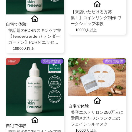
【来店いただける方募
集！】コインリング制作 ワ
ークショップ体験
自宅で体験
💚話題のPDRNスキンケア💚
10000人以上
【TenderGarden / テンダー
ガーデン】PDRN エッセン
スクリーム 80ml モニター募
10000人以上
集✨
New
無償提供
無償提供
自宅で体験
美容エステサロン250万人に
愛用されたワンランク上の
フェイシャルマスク
自宅で体験
10000人以上
💚話題のPDRNスキンケア💚