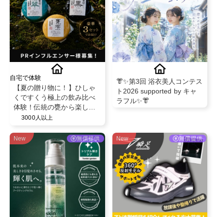
自宅で体験
👘✨第3回 浴衣美人コンテス
【夏の贈り物に！】ひしゃ
ト2026 supported by キャ
くですくう極上の飲み比べ
ラフル✨👘
体験！伝統の甕から楽しむ
フルーティーな芋焼酎「甕
3000人以上
雫・甕雫翠・甕雫黒 900ml
3本セット」PRインフルエ
New
無償提供
New
無償提供
ンサー様募集！