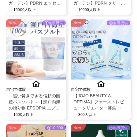
ガーデン】PDRN エッセン
ガーデン】PDRN クリーム
スクリーム 80ml モニター募
シートマスク 30g × 5枚 モ
10000人以上
10000人以上
集✨
ニター募集✨
New
無償提供
New
無償提供
自宅で体験
自宅で体験
～追い焚きできる信頼の国
【JOJO BEAUTY A-
産バスソルト～【瀬戸内海
OPTIMA】ファーストレビ
の贈り物 EPSOPIA エプソ
ュークリエイター募集 ✨
ピア】@EPSOPIA
1000人以上
300人以上
New
10,000
New
無償提供