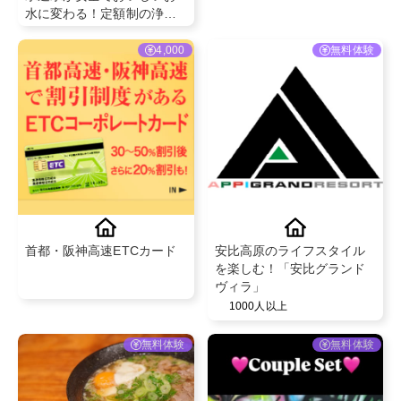
水に変わる！定額制の浄水
型ウォーターサーバー💧✨
4,000
無料体験
首都・阪神高速ETCカード
安比高原のライフスタイル
を楽しむ！「安比グランド
ヴィラ」
1000人以上
無料体験
無料体験