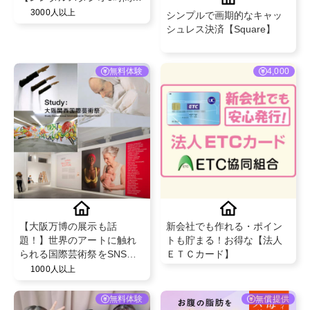
@idearo
3000人以上
シンプルで画期的なキャッ
シュレス決済【Square】
無料体験
4,000
【大阪万博の展示も話
新会社でも作れる・ポイン
題！】世界のアートに触れ
トも貯まる！お得な【法人
られる国際芸術祭をSNSで
ＥＴＣカード】
発信！同伴者チケット付き
1000人以上
PR案件
無料体験
無償提供