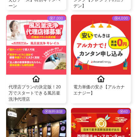
ーン
デン】
7,000
4,000
代理店プランの決定版！20
電力単価の安さ【アルカナ
万でスタートできる風呂釜
エナジー】
洗浄代理店
無料体験
40