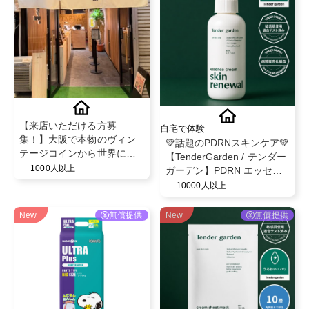
【来店いただける方募
自宅で体験
集！】大阪で本物のヴィン
💚話題のPDRNスキンケア💚
テージコインから世界に一
【TenderGarden / テンダー
つだけのリング💍
1000人以上
ガーデン】PDRN エッセン
スクリーム 80ml モニター募
10000人以上
集✨
New
無償提供
New
無償提供