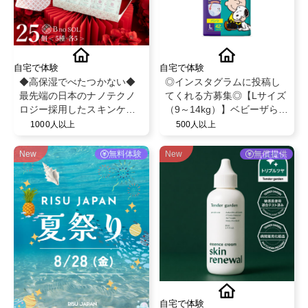
自宅で体験
自宅で体験
◆高保湿でべたつかない◆
◎インスタグラムに投稿し
最先端の日本のナノテクノ
てくれる方募集◎【Lサイズ
ロジー採用したスキンケア/
（9～14kg）】ベビーザらス
最大8つのフリー処方
限定！ベビー紙おむつパン
1000人以上
500人以上
【BnoSOL(ビノソル) トライ
ツ◎スヌーピーデザイン◎
アルセット5日分】
ベビー育児用品◎
New
無料体験
New
無償提供
自宅で体験