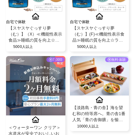
自宅で体験
自宅で体験
【スヤスヤぐっすり夢
【スヤスヤぐっすり夢
（む）】（X）≪機能性表示
（む）】(F)≪機能性表示食
食品≫睡眠の質を向上☆ラ
品≫睡眠の質を向上☆ラフ
フマ＆GABA配合
マ＆GABA配合
5000人以上
5000人以上
7,000
無料体験
【淡路島・青の舎】海を望
む和の特等席へ。青の舎1番
人気「青の舎御膳」を愉し
む贅沢なひとときをご提供
10000人以上
＜ウォーターワン クリア＞
いたします。
水道水が安全でおいしいお