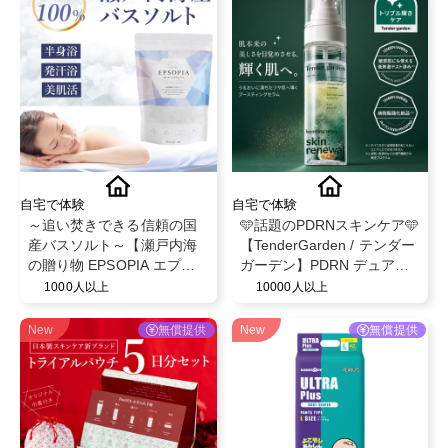
自宅で体験
自宅で体験
～追い焚きできる信頼の国
🩵話題のPDRNスキンケア🩵
産バスソルト～【瀬戸内海
【TenderGarden / テンダー
の贈り物 EPSOPIA エプソ
ガーデン】PDRN デュアル
ピア】@EPSOPIA
ブースト 美容液ミスト モニ
1000人以上
10000人以上
ター募集✨
New
無償提供
New
無償提供