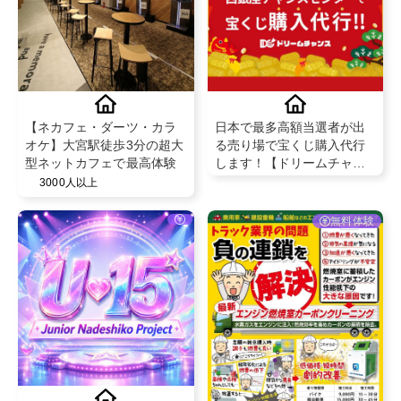
【ネカフェ・ダーツ・カラ
日本で最多高額当選者が出
オケ】大宮駅徒歩3分の超大
る売り場で宝くじ購入代行
型ネットカフェで最高体験
します！【ドリームチャン
ス】
3000人以上
無料体験