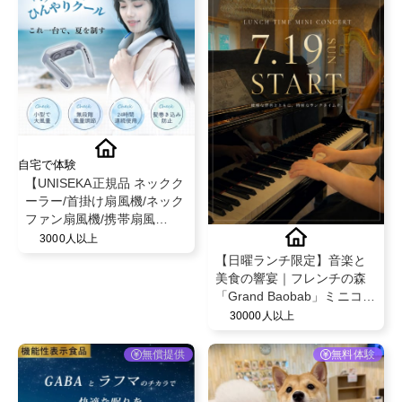
自宅で体験
【UNISEKA正規品 ネックク
ーラー/首掛け扇風機/ネック
ファン扇風機/携帯扇風
機】〜通勤/熱中症対策/屋外
3000人以上
作業/スポーツに！〜
【日曜ランチ限定】音楽と
美食の響宴｜フレンチの森
「Grand Baobab」ミニコン
サート付き贅沢ランチへご
30000人以上
招待。
無償提供
無料体験