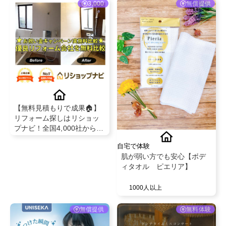
3,000
無償提供
【無料見積もりで成果🏠】
リフォーム探しはリショッ
プナビ！全国4,000社から厳
選！最大3万円分ギフト券プ
自宅で体験
レゼントキャンペーン中
肌が弱い方でも安心【ボデ
ィタオル ピエリア】
1000人以上
無償提供
無料体験