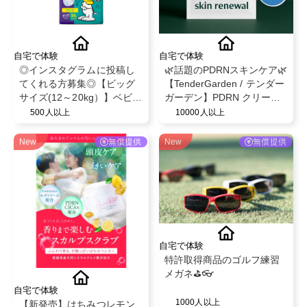
自宅で体験
自宅で体験
◎インスタグラムに投稿し
🌿話題のPDRNスキンケア🌿
てくれる方募集◎【ビッグ
【TenderGarden / テンダー
サイズ(12～20kg）】ベビー
ガーデン】PDRN クリーム
ザらス限定！ベビー紙おむ
シートマスク 30g × 5枚 モ
500人以上
10000人以上
つパンツ◎スヌーピーデザ
ニター募集✨
イン◎ベビー育児用品◎
New
無償提供
New
無償提供
自宅で体験
特許取得商品のゴルフ練習
メガネ⛳️👓
自宅で体験
1000人以上
【新発売】はちみつレモン