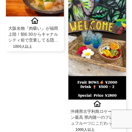
大阪名物『肉吸い』が福岡
上陸！朝6:30からキャナル
シティ前で営業してる隠れ
家！
1000人以上
沖縄県古宇利島ロケーショ
ン最高 県内随一のフレッシ
ュフルーツにこだわったア
サイーボウル🏝️
1000人以上