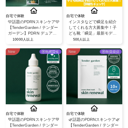
自宅で体験
自宅で体験
🩵話題のPDRNスキンケア🩵
インスタなどで瞬足を紹介
【TenderGarden / テンダー
してくれる方大募集中！子
ガーデン】PDRN デュアル
ども靴「瞬足」最新モデル
ブースト 美容液ミスト モニ
を履いて投稿✨
10000人以上
500人以上
ター募集✨
New
無償提供
New
無償提供
自宅で体験
自宅で体験
💚話題のPDRNスキンケア💚
🌿話題のPDRNスキンケア🌿
【TenderGarden / テンダー
【TenderGarden / テンダー