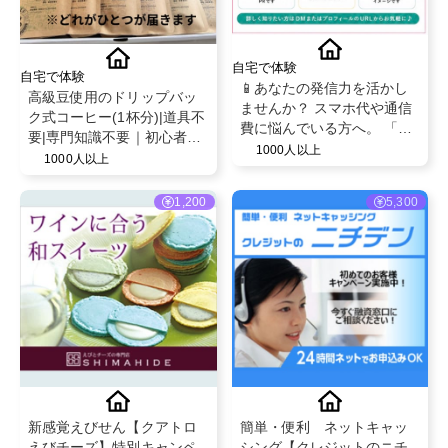
自宅で体験
自宅で体験
📱あなたの発信力を活かし
高級豆使用のドリップバッ
ませんか？ スマホ代や通信
ク式コーヒー(1杯分)|道具不
費に悩んでいる方へ。 「こ
要|専門知識不要｜初心者の
んな方法もあるんだ！」と
1000人以上
ための焙煎所さくら
1000人以上
いう選択肢を届けるPR案件
✿ROASTERY
です。
1,200
5,300
新感覚えびせん【クアトロ
簡単・便利 ネットキャッ
えびチーズ】特別キャンペ
シング【クレジットのニチ