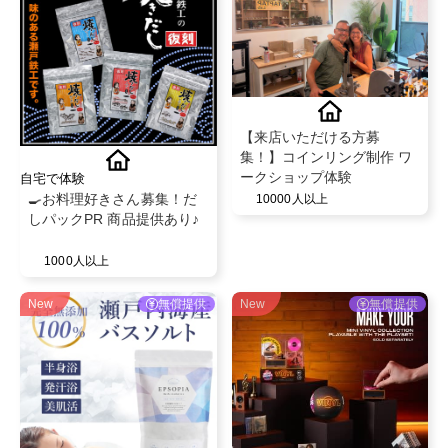
【来店いただける方募
集！】コインリング制作 ワ
ークショップ体験
自宅で体験
🍳お料理好きさん募集！だ
10000人以上
しパックPR 商品提供あり♪
1000人以上
New
無償提供
New
無償提供