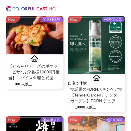
New
無料体験
New
無償提供
【とろ～りチーズのポケッ
トピザなど2名様10000円相
当】スパイス料理と異世界
自宅で体験
空間で話題のビストロ"MAD
1000人以上
🩵話題のPDRNスキンケア🩵
CHEFs 池袋西口店"のディ
【TenderGarden / テンダー
ナー利用PR
ガーデン】PDRN デュアル
ブースト 美容液ミスト モニ
10000人以上
ター募集✨
New
無償提供
New
10,000