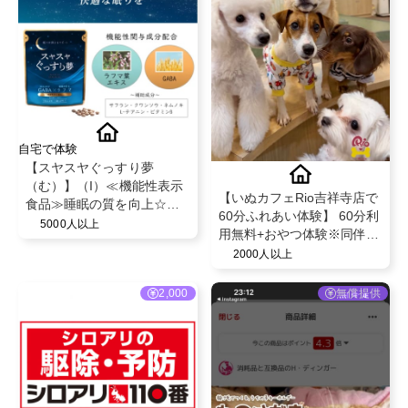
自宅で体験
【スヤスヤぐっすり夢
（む）】（I）≪機能性表示
【いぬカフェRio吉祥寺店で
食品≫睡眠の質を向上☆ラ
60分ふれあい体験】 60分利
フマ＆GABA配合
5000人以上
用無料+おやつ体験※同伴者
１名分のもサービス！
2000人以上
2,000
無償提供