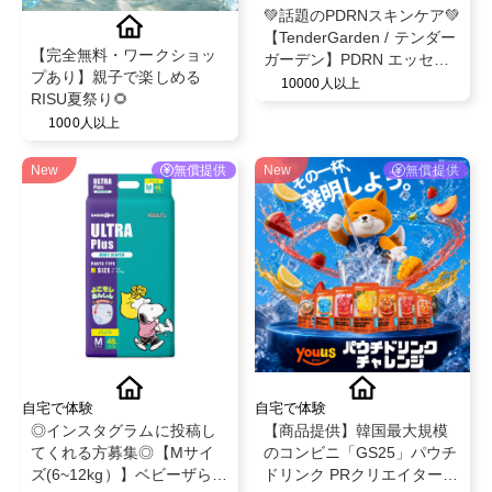
💚話題のPDRNスキンケア💚
【TenderGarden / テンダー
【完全無料・ワークショッ
ガーデン】PDRN エッセン
プあり】親子で楽しめる
スクリーム 80ml モニター募
10000人以上
RISU夏祭り🌻
集✨
1000人以上
New
無償提供
New
無償提供
自宅で体験
自宅で体験
◎インスタグラムに投稿し
【商品提供】韓国最大規模
てくれる方募集◎【Mサイ
のコンビニ「GS25」パウチ
ズ(6~12kg）】ベビーザらス
ドリンク PRクリエイター募