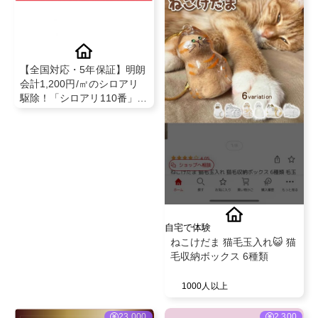
【全国対応・5年保証】明朗
会計1,200円/㎡のシロアリ
駆除！「シロアリ110番」新
規申込＋見積依頼成立で成
果対象
自宅で体験
ねこけだま 猫毛玉入れ😺 猫
毛収納ボックス 6種類
1000人以上
23,000
2,300