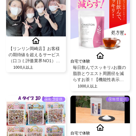
【リンリン岡崎店】お客様
の期待値を超えるサービス
（口コミ評価業界NO1）と
自宅で体験
既存のお客様からの紹介率
毎日飲んでスッキリ♪お腹の
1000人以上
が50％を超える安心のフェ
脂肪とウエスト周囲径を減
イシャル・脱毛エステサロ
らすお茶！【機能性表示食
ン！
品】
1000人以上
無償提供
無償提供
自宅で体験