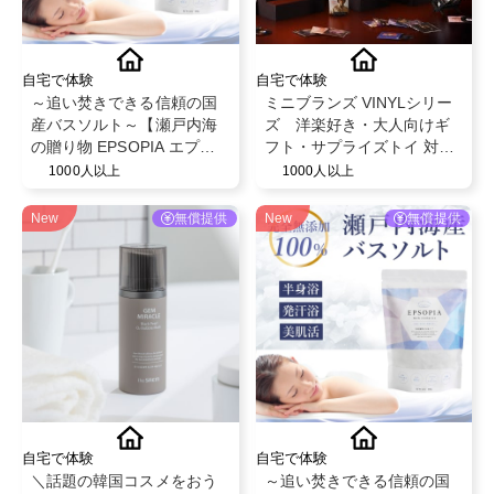
自宅で体験
自宅で体験
～追い焚きできる信頼の国
ミニブランズ VINYLシリー
産バスソルト～【瀬戸内海
ズ 洋楽好き・大人向けギ
の贈り物 EPSOPIA エプソ
フト・サプライズトイ 対象
ピア】@EPSOPIA
年齢６歳以上
1000人以上
1000人以上
New
無償提供
New
無償提供
自宅で体験
自宅で体験
＼話題の韓国コスメをおう
～追い焚きできる信頼の国