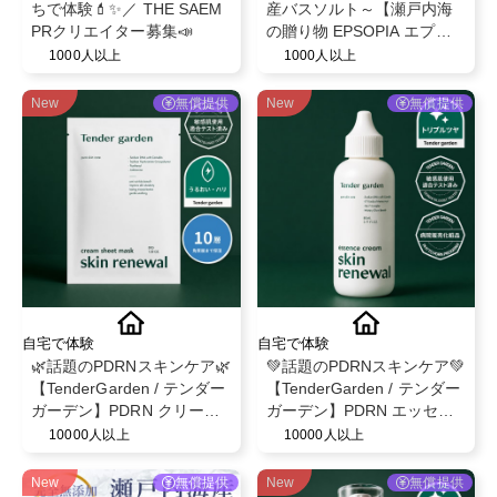
ちで体験💄✨／ THE SAEM
産バスソルト～【瀬戸内海
PRクリエイター募集📣
の贈り物 EPSOPIA エプソ
ピア】@EPSOPIA
1000人以上
1000人以上
New
無償提供
New
無償提供
自宅で体験
自宅で体験
🌿話題のPDRNスキンケア🌿
💚話題のPDRNスキンケア💚
【TenderGarden / テンダー
【TenderGarden / テンダー
ガーデン】PDRN クリーム
ガーデン】PDRN エッセン
シートマスク 30g × 5枚 モ
スクリーム 80ml モニター募
10000人以上
10000人以上
ニター募集✨
集✨
New
無償提供
New
無償提供