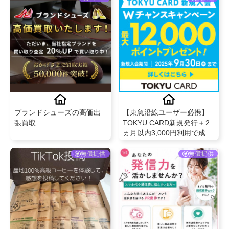
ブランドシューズの高価出
【東急沿線ユーザー必携】
張買取
TOKYU CARD新規発行＋2
ヵ月以内3,000円利用で成果
対象！最大10％ポイント還
元
無償提供
無償提供