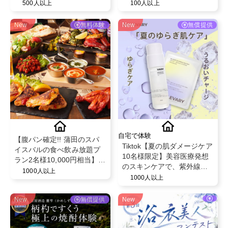
限定！ベビー紙おむつパン
集
500人以上
100人以上
ツ◎スヌーピーデザイン◎
ベビー育児用品◎
New
無料体験
New
無償提供
自宅で体験
【腹パン確定!! 蒲田のスパ
Tiktok【夏の肌ダメージケア
イスバルの食べ飲み放題プ
10名様限定】美容医療発想
ラン2名様10,000円相当】チ
のスキンケアで、紫外線や
ーズやスパイスを駆使した
1000人以上
乾燥でゆらぎやすい肌を整
1000人以上
創作料理の食べ飲み放題を
えるBELLEVARY集中ケアセ
無償提供♪
ット
New
無償提供
New