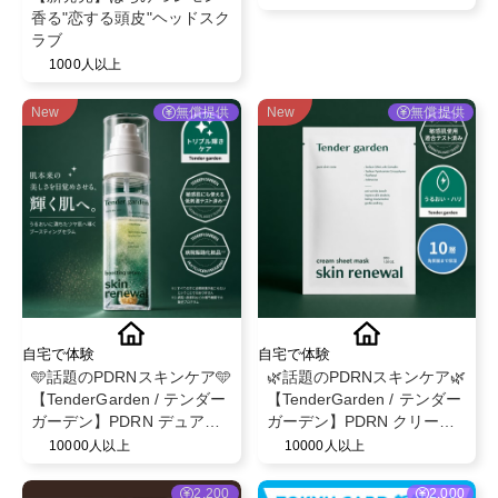
香る"恋する頭皮"ヘッドスク
ラブ
1000人以上
New
無償提供
New
無償提供
自宅で体験
自宅で体験
🩵話題のPDRNスキンケア🩵
🌿話題のPDRNスキンケア🌿
【TenderGarden / テンダー
【TenderGarden / テンダー
ガーデン】PDRN デュアル
ガーデン】PDRN クリーム
ブースト 美容液ミスト モニ
シートマスク 30g × 5枚 モ
10000人以上
10000人以上
ター募集✨
ニター募集✨
2,200
2,000