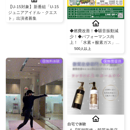
【U-15対象】新番組「U-15
ジュニアアイドル・クエス
ト」出演者募集
◆燃費改善！◆騒音振動減
少！◆パフォーマンス向
上！ 「水素＋酸素ガス」で
愛車のエンジンを新車のよ
500人以上
うな状態に！『エンジン燃
焼室カーボンクリーニン
無料体験
無償提供
グ』体験者募集中！
自宅で体験