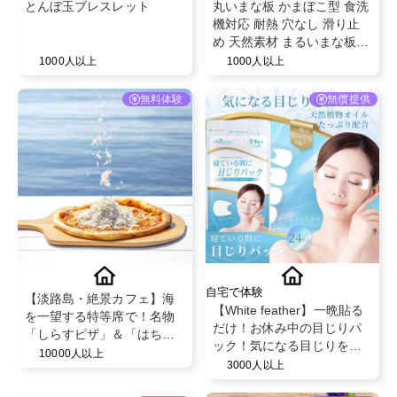
とんぼ玉ブレスレット
丸いまな板 かまぼこ型 食洗
機対応 耐熱 穴なし 滑り止
め 天然素材 まるいまな板
丸いまないた エラストマー
1000人以上
1000人以上
[kamabokoE] セット ベージ
ュ ブラック かまぼこ板 ま
無料体験
無償提供
な板 丸型 D型 カッティング
ボード 半円 円形 丸まな板
かまぼこ型 小麦繊維
自宅で体験
【淡路島・絶景カフェ】海
【White feather】一晩貼る
を一望する特等席で！名物
だけ！お休み中の目じりパ
「しらすピザ」＆「はちみ
ック！気になる目じりをし
つかけ放題ワッフル」特別
10000人以上
っかりカバー
3000人以上
ご招待