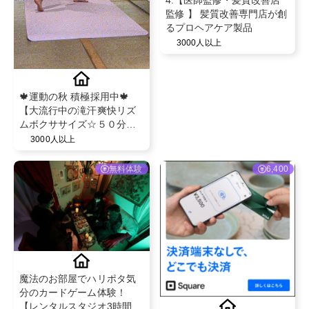
4.【医師監修・髪質改善店
監修 】 髪質改善専門店が創
るプロヘアケア製品
3000人以上
🍁運動の秋 積極採用中🍁
【大流行中の滝汗爽快リズ
ムボクササイズ☆５０分レ
ッスン体験】女性専用NEW
3000人以上
OPENピラティススタジオ
無料体験
6,400
魔法のお部屋でハリポタ気
分のカードゲーム体験！
【レンタルスタジオ3時間】