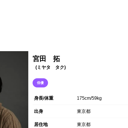
ご利用ガイド
よくある質問
ニュース
会社概要
宮田 拓
(ミヤタ タク)
俳優
身長/体重
175cm/59kg
出身
東京都
居住地
東京都