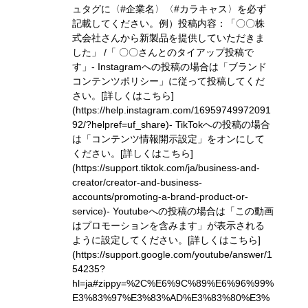
ュタグに〈#企業名〉〈#カラキャス〉を必ず
記載してください。
例）投稿内容：「〇〇株
式会社さんから新製品を提供していただきま
した」 /「 〇〇さんとのタイアップ投稿で
す」
- Instagramへの投稿の場合は「ブランド
コンテンツポリシー」に従って投稿してくだ
さい。
[詳しくはこちら]
(https://help.instagram.com/16959749972091
92/?helpref=uf_share)
- TikTokへの投稿の場合
は「コンテンツ情報開示設定」をオンにして
ください。
[詳しくはこちら]
(https://support.tiktok.com/ja/business-and-
creator/creator-and-business-
accounts/promoting-a-brand-product-or-
service)
- Youtubeへの投稿の場合は「この動画
はプロモーションを含みます」が表示される
ように設定してください。
[詳しくはこちら]
(https://support.google.com/youtube/answer/1
54235?
hl=ja#zippy=%2C%E6%9C%89%E6%96%99%
E3%83%97%E3%83%AD%E3%83%80%E3%