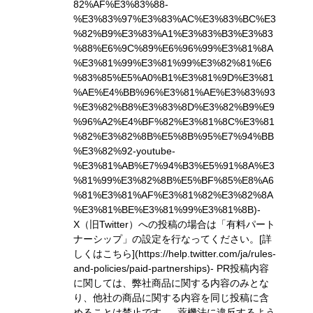
82%AF%E3%83%88-
%E3%83%97%E3%83%AC%E3%83%BC%E3
%82%B9%E3%83%A1%E3%83%B3%E3%83
%88%E6%9C%89%E6%96%99%E3%81%8A
%E3%81%99%E3%81%99%E3%82%81%E6
%83%85%E5%A0%B1%E3%81%9D%E3%81
%AE%E4%BB%96%E3%81%AE%E3%83%93
%E3%82%B8%E3%83%8D%E3%82%B9%E9
%96%A2%E4%BF%82%E3%81%8C%E3%81
%82%E3%82%8B%E5%8B%95%E7%94%BB
%E3%82%92-youtube-
%E3%81%AB%E7%94%B3%E5%91%8A%E3
%81%99%E3%82%8B%E5%BF%85%E8%A6
%81%E3%81%AF%E3%81%82%E3%82%8A
%E3%81%BE%E3%81%99%E3%81%8B)
-
X（旧Twitter）への投稿の場合は「有料パート
ナーシップ」の設定を行なってください。
[詳
しくはこちら](https://help.twitter.com/ja/rules-
and-policies/paid-partnerships)
- PR投稿内容
に関しては、弊社商品に関する内容のみとな
り、他社の商品に関する内容を同じ投稿に含
めることは禁止です。- 薬機法に違反するよう