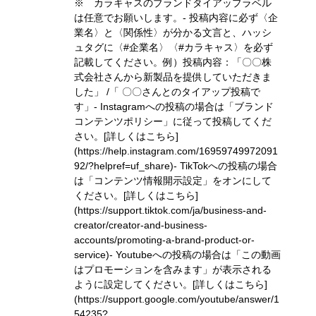
※ カラキャスのブランドタイアップラベル
は任意でお願いします。- 投稿内容に必ず〈企
業名〉と〈関係性〉が分かる文言と、ハッシ
ュタグに〈#企業名〉〈#カラキャス〉を必ず
記載してください。
例）投稿内容：「〇〇株
式会社さんから新製品を提供していただきま
した」 /「 〇〇さんとのタイアップ投稿で
す」
- Instagramへの投稿の場合は「ブランド
コンテンツポリシー」に従って投稿してくだ
さい。
[詳しくはこちら]
(https://help.instagram.com/16959749972091
92/?helpref=uf_share)
- TikTokへの投稿の場合
は「コンテンツ情報開示設定」をオンにして
ください。
[詳しくはこちら]
(https://support.tiktok.com/ja/business-and-
creator/creator-and-business-
accounts/promoting-a-brand-product-or-
service)
- Youtubeへの投稿の場合は「この動画
はプロモーションを含みます」が表示される
ように設定してください。
[詳しくはこちら]
(https://support.google.com/youtube/answer/1
54235?