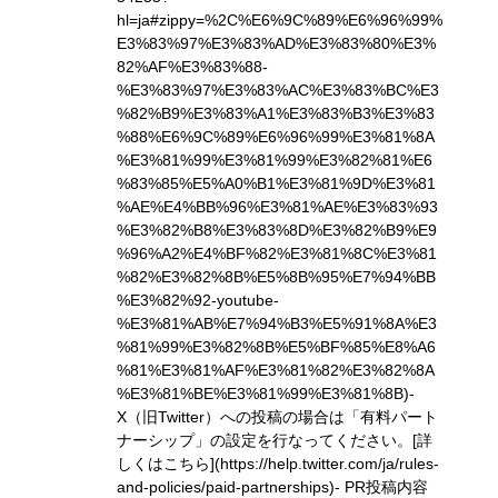
hl=ja#zippy=%2C%E6%9C%89%E6%96%99%
E3%83%97%E3%83%AD%E3%83%80%E3%
82%AF%E3%83%88-
%E3%83%97%E3%83%AC%E3%83%BC%E3
%82%B9%E3%83%A1%E3%83%B3%E3%83
%88%E6%9C%89%E6%96%99%E3%81%8A
%E3%81%99%E3%81%99%E3%82%81%E6
%83%85%E5%A0%B1%E3%81%9D%E3%81
%AE%E4%BB%96%E3%81%AE%E3%83%93
%E3%82%B8%E3%83%8D%E3%82%B9%E9
%96%A2%E4%BF%82%E3%81%8C%E3%81
%82%E3%82%8B%E5%8B%95%E7%94%BB
%E3%82%92-youtube-
%E3%81%AB%E7%94%B3%E5%91%8A%E3
%81%99%E3%82%8B%E5%BF%85%E8%A6
%81%E3%81%AF%E3%81%82%E3%82%8A
%E3%81%BE%E3%81%99%E3%81%8B)
-
X（旧Twitter）への投稿の場合は「有料パート
ナーシップ」の設定を行なってください。
[詳
しくはこちら](https://help.twitter.com/ja/rules-
and-policies/paid-partnerships)
- PR投稿内容