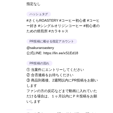
指定なし
ハッシュタグ
#さくらROASTERY #コーヒー初心者 #コーヒ
ー好き #シングルオリジンコーヒー #初心者の
ための焙煎所 #カラキャス
PR投稿に載せる指定アカウント
@sakuraroastery
公式LINE: https://lin.ee/xS1Ed18
PR投稿の流れ
① 当案件にエントリーしてください
② 合否連絡をお待ちください
③ 商品到着後、2週間以内にPR投稿をお願い
します
ファンの方の反応などまで動画に入れていた
だける場合は、１ヶ月以内にＰＲ投稿をお願
いします