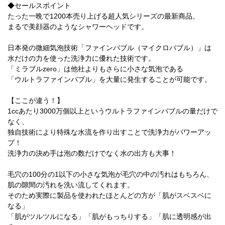
◆セールスポイント
たった一晩で1200本売り上げる超人気シリーズの最新商品。
まるで美顔器のようなシャワーヘッドです。
日本発の微細気泡技術「ファインバブル（マイクロバブル）」は
水だけの力を使った洗浄力に優れた技術です。
「ミラブルzero」は他社よりもさらに小さな気泡である
「ウルトラファインバブル」を大量に発生することが可能です。
【ここが違う！】
1ccあたり3000万個以上というウルトラファインバブルの量だけで
なく、
独自技術により特殊な水流を作り出すことで洗浄力がパワーアッ
プ！
洗浄力の決め手は泡の数だけでなく水の出方も大事！
毛穴の100分の1以下の小さな気泡が毛穴の中の汚れはもちろん、
肌の隙間の汚れを洗い流してくれます。
そのため実際に製品を使われたほとんどの方が「肌がスベスベに
なる」
「肌がツルツルになる」「肌がもっちりする」「肌に透明感が出