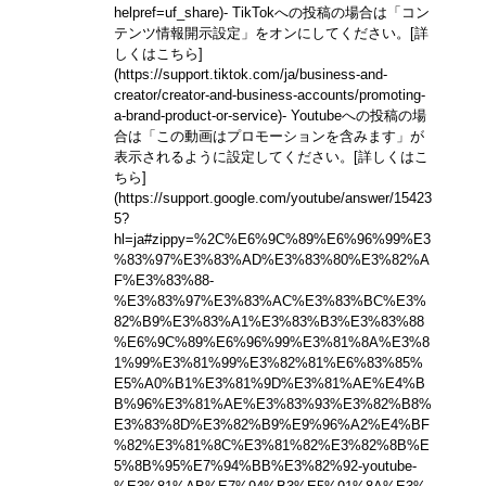
helpref=uf_share)
- TikTokへの投稿の場合は「コン
テンツ情報開示設定」をオンにしてください。
[詳
しくはこちら]
(https://support.tiktok.com/ja/business-and-
creator/creator-and-business-accounts/promoting-
a-brand-product-or-service)
- Youtubeへの投稿の場
合は「この動画はプロモーションを含みます」が
表示されるように設定してください。
[詳しくはこ
ちら]
(https://support.google.com/youtube/answer/15423
5?
hl=ja#zippy=%2C%E6%9C%89%E6%96%99%E3
%83%97%E3%83%AD%E3%83%80%E3%82%A
F%E3%83%88-
%E3%83%97%E3%83%AC%E3%83%BC%E3%
82%B9%E3%83%A1%E3%83%B3%E3%83%88
%E6%9C%89%E6%96%99%E3%81%8A%E3%8
1%99%E3%81%99%E3%82%81%E6%83%85%
E5%A0%B1%E3%81%9D%E3%81%AE%E4%B
B%96%E3%81%AE%E3%83%93%E3%82%B8%
E3%83%8D%E3%82%B9%E9%96%A2%E4%BF
%82%E3%81%8C%E3%81%82%E3%82%8B%E
5%8B%95%E7%94%BB%E3%82%92-youtube-