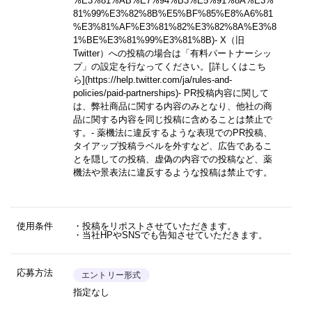
%E3%81%AB%E7%94%B3%E5%91%8A%E3%
81%99%E3%82%8B%E5%BF%85%E8%A6%81
%E3%81%AF%E3%81%82%E3%82%8A%E3%8
1%BE%E3%81%99%E3%81%8B)
- X（旧
Twitter）への投稿の場合は「有料パートナーシッ
プ」の設定を行なってください。
[詳しくはこち
ら](https://help.twitter.com/ja/rules-and-
policies/paid-partnerships)
- PR投稿内容に関して
は、弊社商品に関する内容のみとなり、他社の商
品に関する内容を同じ投稿に含めることは禁止で
す。- 薬機法に違反するような表現でのPR投稿、
タイアップ投稿ラベルを外すなど、広告であるこ
とを隠しての投稿、虚偽の内容での投稿など、薬
機法や景表法に違反するような投稿は禁止です。
使用条件
・投稿をリポストさせていただきます。
・当社HPやSNSでも告知させていただきます。
応募方法
エントリー形式
指定なし