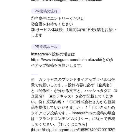
PR投稿の流れ
①当案件にエントリーください
②合否をお待ちください
③ サービス体験後、1週間以内にPR投稿をお願い
します
PR投稿ルール
Instagramへ投稿の場合は
https://www.instagram.com/rinrin.okazaki/とのタ
イアップ投稿をお願いします。
※ カラキャスのブランドタイアップラベルは任
意でお願いします。- 投稿内容に必ず〈企業名〉
と〈関係性〉が分かる文言と、ハッシュタグに〈#
企業名〉〈#カラキャス〉を必ず記載してくださ
い。
例）投稿内容：「〇〇株式会社さんから新製
品を提供していただきました」 /「 〇〇さんとの
タイアップ投稿です」
- Instagramへの投稿の場合
は「ブランドコンテンツポリシー」に従って投稿
してください。
[詳しくはこちら]
(https://help.instagram.com/1695974997209192/?