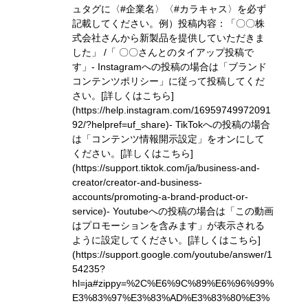
ュタグに〈#企業名〉〈#カラキャス〉を必ず
記載してください。
例）投稿内容：「〇〇株
式会社さんから新製品を提供していただきま
した」 /「 〇〇さんとのタイアップ投稿で
す」
- Instagramへの投稿の場合は「ブランド
コンテンツポリシー」に従って投稿してくだ
さい。
[詳しくはこちら]
(https://help.instagram.com/16959749972091
92/?helpref=uf_share)
- TikTokへの投稿の場合
は「コンテンツ情報開示設定」をオンにして
ください。
[詳しくはこちら]
(https://support.tiktok.com/ja/business-and-
creator/creator-and-business-
accounts/promoting-a-brand-product-or-
service)
- Youtubeへの投稿の場合は「この動画
はプロモーションを含みます」が表示される
ように設定してください。
[詳しくはこちら]
(https://support.google.com/youtube/answer/1
54235?
hl=ja#zippy=%2C%E6%9C%89%E6%96%99%
E3%83%97%E3%83%AD%E3%83%80%E3%