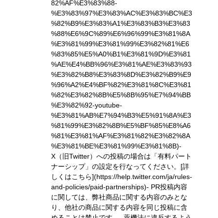
82%AF%E3%83%88-
%E3%83%97%E3%83%AC%E3%83%BC%E3
%82%B9%E3%83%A1%E3%83%B3%E3%83
%88%E6%9C%89%E6%96%99%E3%81%8A
%E3%81%99%E3%81%99%E3%82%81%E6
%83%85%E5%A0%B1%E3%81%9D%E3%81
%AE%E4%BB%96%E3%81%AE%E3%83%93
%E3%82%B8%E3%83%8D%E3%82%B9%E9
%96%A2%E4%BF%82%E3%81%8C%E3%81
%82%E3%82%8B%E5%8B%95%E7%94%BB
%E3%82%92-youtube-
%E3%81%AB%E7%94%B3%E5%91%8A%E3
%81%99%E3%82%8B%E5%BF%85%E8%A6
%81%E3%81%AF%E3%81%82%E3%82%8A
%E3%81%BE%E3%81%99%E3%81%8B)
-
X（旧Twitter）への投稿の場合は「有料パート
ナーシップ」の設定を行なってください。
[詳
しくはこちら](https://help.twitter.com/ja/rules-
and-policies/paid-partnerships)
- PR投稿内容
に関しては、弊社商品に関する内容のみとな
り、他社の商品に関する内容を同じ投稿に含
めることは禁止です。- 薬機法に違反するよう