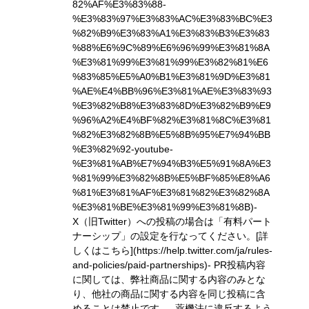
82%AF%E3%83%88-
%E3%83%97%E3%83%AC%E3%83%BC%E3
%82%B9%E3%83%A1%E3%83%B3%E3%83
%88%E6%9C%89%E6%96%99%E3%81%8A
%E3%81%99%E3%81%99%E3%82%81%E6
%83%85%E5%A0%B1%E3%81%9D%E3%81
%AE%E4%BB%96%E3%81%AE%E3%83%93
%E3%82%B8%E3%83%8D%E3%82%B9%E9
%96%A2%E4%BF%82%E3%81%8C%E3%81
%82%E3%82%8B%E5%8B%95%E7%94%BB
%E3%82%92-youtube-
%E3%81%AB%E7%94%B3%E5%91%8A%E3
%81%99%E3%82%8B%E5%BF%85%E8%A6
%81%E3%81%AF%E3%81%82%E3%82%8A
%E3%81%BE%E3%81%99%E3%81%8B)
-
X（旧Twitter）への投稿の場合は「有料パート
ナーシップ」の設定を行なってください。
[詳
しくはこちら](https://help.twitter.com/ja/rules-
and-policies/paid-partnerships)
- PR投稿内容
に関しては、弊社商品に関する内容のみとな
り、他社の商品に関する内容を同じ投稿に含
めることは禁止です。- 薬機法に違反するよう