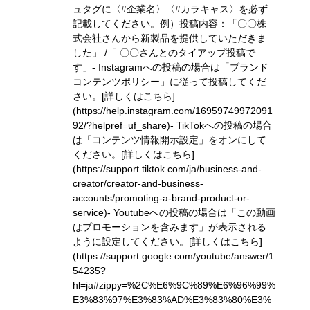
ュタグに〈#企業名〉〈#カラキャス〉を必ず
記載してください。
例）投稿内容：「〇〇株
式会社さんから新製品を提供していただきま
した」 /「 〇〇さんとのタイアップ投稿で
す」
- Instagramへの投稿の場合は「ブランド
コンテンツポリシー」に従って投稿してくだ
さい。
[詳しくはこちら]
(https://help.instagram.com/16959749972091
92/?helpref=uf_share)
- TikTokへの投稿の場合
は「コンテンツ情報開示設定」をオンにして
ください。
[詳しくはこちら]
(https://support.tiktok.com/ja/business-and-
creator/creator-and-business-
accounts/promoting-a-brand-product-or-
service)
- Youtubeへの投稿の場合は「この動画
はプロモーションを含みます」が表示される
ように設定してください。
[詳しくはこちら]
(https://support.google.com/youtube/answer/1
54235?
hl=ja#zippy=%2C%E6%9C%89%E6%96%99%
E3%83%97%E3%83%AD%E3%83%80%E3%