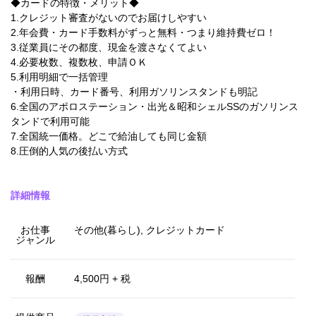
◆カードの特徴・メリット◆
1.クレジット審査がないのでお届けしやすい
2.年会費・カード手数料がずっと無料・つまり維持費ゼロ！
3.従業員にその都度、現金を渡さなくてよい
4.必要枚数、複数枚、申請ＯＫ
5.利用明細で一括管理
・利用日時、カード番号、利用ガソリンスタンドも明記
6.全国のアポロステーション・出光＆昭和シェルSSのガソリンス
タンドで利用可能
7.全国統一価格。どこで給油しても同じ金額
8.圧倒的人気の後払い方式
詳細情報
お仕事
その他(暮らし), クレジットカード
ジャンル
報酬
4,500円 + 税