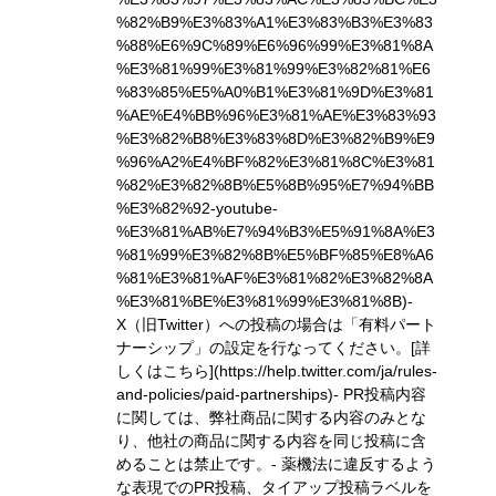
%82%B9%E3%83%A1%E3%83%B3%E3%83
%88%E6%9C%89%E6%96%99%E3%81%8A
%E3%81%99%E3%81%99%E3%82%81%E6
%83%85%E5%A0%B1%E3%81%9D%E3%81
%AE%E4%BB%96%E3%81%AE%E3%83%93
%E3%82%B8%E3%83%8D%E3%82%B9%E9
%96%A2%E4%BF%82%E3%81%8C%E3%81
%82%E3%82%8B%E5%8B%95%E7%94%BB
%E3%82%92-youtube-
%E3%81%AB%E7%94%B3%E5%91%8A%E3
%81%99%E3%82%8B%E5%BF%85%E8%A6
%81%E3%81%AF%E3%81%82%E3%82%8A
%E3%81%BE%E3%81%99%E3%81%8B)
-
X（旧Twitter）への投稿の場合は「有料パート
ナーシップ」の設定を行なってください。
[詳
しくはこちら](https://help.twitter.com/ja/rules-
and-policies/paid-partnerships)
- PR投稿内容
に関しては、弊社商品に関する内容のみとな
り、他社の商品に関する内容を同じ投稿に含
めることは禁止です。- 薬機法に違反するよう
な表現でのPR投稿、タイアップ投稿ラベルを