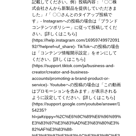
記載してください。
例）投稿内容：「〇〇株
式会社さんから新製品を提供していただきま
した」 /「 〇〇さんとのタイアップ投稿で
す」
- Instagramへの投稿の場合は「ブランド
コンテンツポリシー」に従って投稿してくだ
さい。
[詳しくはこちら]
(https://help.instagram.com/16959749972091
92/?helpref=uf_share)
- TikTokへの投稿の場合
は「コンテンツ情報開示設定」をオンにして
ください。
[詳しくはこちら]
(https://support.tiktok.com/ja/business-and-
creator/creator-and-business-
accounts/promoting-a-brand-product-or-
service)
- Youtubeへの投稿の場合は「この動画
はプロモーションを含みます」が表示される
ように設定してください。
[詳しくはこちら]
(https://support.google.com/youtube/answer/1
54235?
hl=ja#zippy=%2C%E6%9C%89%E6%96%99%
E3%83%97%E3%83%AD%E3%83%80%E3%
82%AF%E3%83%88-
%E3%83%97%E3%83%AC%E3%83%BC%E3