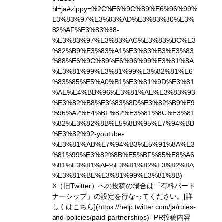
hl=ja#zippy=%2C%E6%9C%89%E6%96%99%
E3%83%97%E3%83%AD%E3%83%80%E3%
82%AF%E3%83%88-
%E3%83%97%E3%83%AC%E3%83%BC%E3
%82%B9%E3%83%A1%E3%83%B3%E3%83
%88%E6%9C%89%E6%96%99%E3%81%8A
%E3%81%99%E3%81%99%E3%82%81%E6
%83%85%E5%A0%B1%E3%81%9D%E3%81
%AE%E4%BB%96%E3%81%AE%E3%83%93
%E3%82%B8%E3%83%8D%E3%82%B9%E9
%96%A2%E4%BF%82%E3%81%8C%E3%81
%82%E3%82%8B%E5%8B%95%E7%94%BB
%E3%82%92-youtube-
%E3%81%AB%E7%94%B3%E5%91%8A%E3
%81%99%E3%82%8B%E5%BF%85%E8%A6
%81%E3%81%AF%E3%81%82%E3%82%8A
%E3%81%BE%E3%81%99%E3%81%8B)
-
X（旧Twitter）への投稿の場合は「有料パート
ナーシップ」の設定を行なってください。
[詳
しくはこちら](https://help.twitter.com/ja/rules-
and-policies/paid-partnerships)
- PR投稿内容