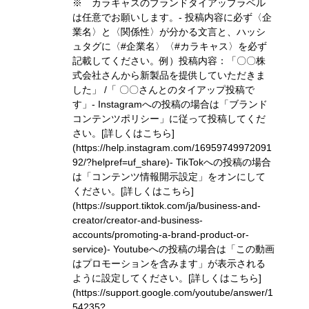
※ カラキャスのブランドタイアップラベル
は任意でお願いします。- 投稿内容に必ず〈企
業名〉と〈関係性〉が分かる文言と、ハッシ
ュタグに〈#企業名〉〈#カラキャス〉を必ず
記載してください。
例）投稿内容：「〇〇株
式会社さんから新製品を提供していただきま
した」 /「 〇〇さんとのタイアップ投稿で
す」
- Instagramへの投稿の場合は「ブランド
コンテンツポリシー」に従って投稿してくだ
さい。
[詳しくはこちら]
(https://help.instagram.com/16959749972091
92/?helpref=uf_share)
- TikTokへの投稿の場合
は「コンテンツ情報開示設定」をオンにして
ください。
[詳しくはこちら]
(https://support.tiktok.com/ja/business-and-
creator/creator-and-business-
accounts/promoting-a-brand-product-or-
service)
- Youtubeへの投稿の場合は「この動画
はプロモーションを含みます」が表示される
ように設定してください。
[詳しくはこちら]
(https://support.google.com/youtube/answer/1
54235?