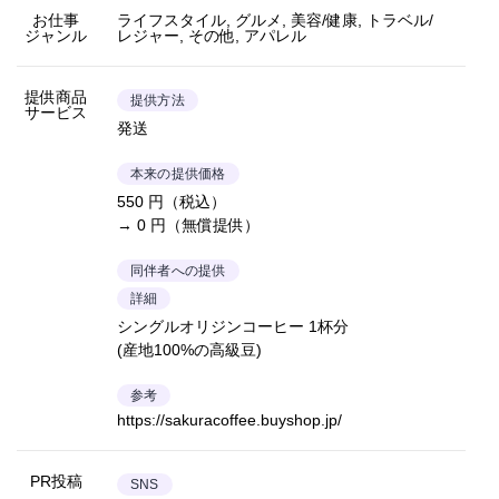
お仕事
ライフスタイル, グルメ, 美容/健康, トラベル/
ジャンル
レジャー, その他, アパレル
提供商品
提供方法
サービス
発送
本来の提供価格
550 円（税込）
→ 0 円（無償提供）
同伴者への提供
詳細
シングルオリジンコーヒー 1杯分
(産地100%の高級豆)
参考
https://sakuracoffee.buyshop.jp/
PR投稿
SNS