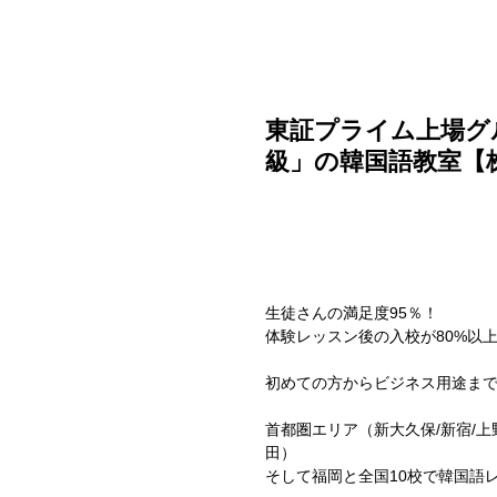
ご利用ガイド
よくある質問
ニュース
会社概要
東証プライム上場グ
級」の韓国語教室【株式会社
生徒さんの満足度95％！
体験レッスン後の入校が80%以
初めての方からビジネス用途まで
首都圏エリア（新大久保/新宿/上
田）
そして福岡と全国10校で韓国語