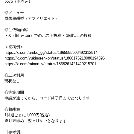
povo（ポヴォ）
◎メニュー
成果報酬型（アフィリエイト）
◎ご依頼内容
・X（旧Twitter）でのポスト投稿 × 1回以上の投稿
＜投稿例＞
https://x.com/areku_gg/status/1865595908492312914
https://x.com/yukinorenkon/status/1868175218080194596
https://x.com/minon_v/status/1868261421429215701
◎二次利用
現状なし
◎実施期間
申請が通ってから、コード終了日までとなります
◎報酬額
1開通ごとに1,000円(税込)
※月末締め、翌々月払いとなります
〈参考例〉