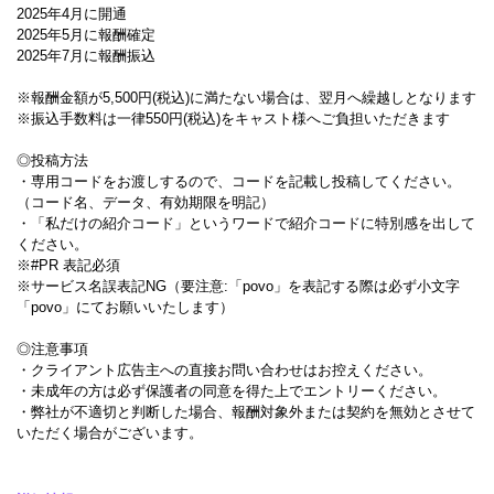
2025年4月に開通
2025年5月に報酬確定
2025年7月に報酬振込
※報酬金額が5,500円(税込)に満たない場合は、翌月へ繰越しとなります
※振込手数料は一律550円(税込)をキャスト様へご負担いただきます
◎投稿方法
・専用コードをお渡しするので、コードを記載し投稿してください。
（コード名、データ、有効期限を明記）
・「私だけの紹介コード」というワードで紹介コードに特別感を出して
ください。
※#PR 表記必須
※サービス名誤表記NG（要注意:「povo」を表記する際は必ず小文字
「povo」にてお願いいたします）
◎注意事項
・クライアント広告主への直接お問い合わせはお控えください。
・未成年の方は必ず保護者の同意を得た上でエントリーください。
・弊社が不適切と判断した場合、報酬対象外または契約を無効とさせて
いただく場合がございます。