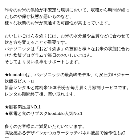
昨今のお米の供給が不安定な環境において、収穫から時間が経っ
たものや保存状態が悪いものなど、
様々な状態のお米が流通する可能性が高まっています。
おいしいごはんを炊くには、お米の水分量や品質などに合わせて
炊き方を変えることが重要です。
パナソニックは「おどり炊き」の技術と様々なお米の状態に合わ
せた炊飯プログラムで毎日のおいしいごはん、
そしてより良い食卓をサポートします。
★foodableは、パナソニックの最高峰モデル、可変圧力IHジャー
炊飯器ビストロ
新品レンタルと銘柄米1500円分が毎月届く月額制サービスです。
レンタル期間終了後、買い取れます。
★顧客満足度NO.1
★家電と食のサブスクfoodable人気No.1
多くのお客様にご満足いただいています。
高級感あるデザインかつカラータッチパネル液晶で操作性も好