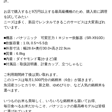
評。
お店で購入すると9万円以上する最高級機種のため、購入前に調理
を試してみたい
ニーズは多く、新品でレンタルできるこのサービスは大変喜ばれ
ています。
■機器：パナソニック 可変圧力ＩＨジャー炊飯器（SR-X910D）
■炊飯容量：1.0L 0.5〜5.5合
■外形寸法：幅28.6×奥行30.0×高さ22.9cm
■質量：6.8kg
■内釜：ダイヤモンド竃(かまど)釜
■付属品：取扱説明書、計量カップ、立つしゃもじ
ご利用期間終了後は買い取れます。
このコースは毎月1,500円分の銘柄米（6合）が届きます。
魚沼産コシヒカリや、新之助、ゆめぴりか、など人気の銘柄米を
選べます。
いつものお米も美味しく、いろいろな銘柄米も届いてお得、
毎日食べるお米だからこそ、パナソニックの最高峰モデルは皆様
に選ばれています。