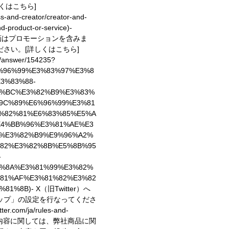
しくはこちら]
ess-and-creator/creator-and-
d-product-or-service)
-
動画はプロモーションを含みま
ださい。
[詳しくはこちら]
e/answer/154235?
6%96%99%E3%83%97%E3%8
3%83%88-
3%BC%E3%82%B9%E3%83%
9C%89%E6%96%99%E3%81
%82%81%E6%83%85%E5%A
E4%BB%96%E3%81%AE%E3
%E3%82%B9%E9%96%A2%
82%E3%82%8B%E5%8B%95
-
%8A%E3%81%99%E3%82%
81%AF%E3%81%82%E3%82
%81%8B)
- X（旧Twitter）へ
ップ」の設定を行なってくださ
er.com/ja/rules-and-
稿内容に関しては、弊社商品に関