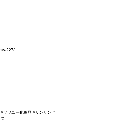
eux/227/
#ソワユー化粧品 #リンリン #
ャス