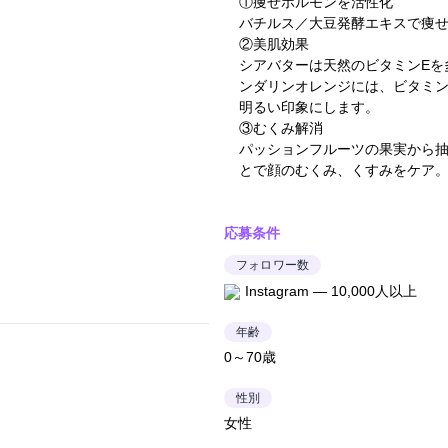
①痩せホルモンを活性化
バチルス／大豆発酵エキスで痩
②美肌効果
シアバターは天然のビタミンEを
ンダリンオレンジには、ビタミ
明るい印象にします。
③むくみ解消
パッションフルーツの果実から
とで顔のむくみ、くすみをケア
応募条件
フォロワー数
Instagram — 10,000人以上
年齢
0～70歳
性別
女性