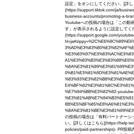
設定」をオンにしてください。
[詳
(https://support.tiktok.com/ja/busin
business-accounts/promoting-a-bran
Youtubeへの投稿の場合は「この
す」が表示されるように設定してく
(https://support.google.com/youtub
hl=ja#zippy=%2C%E6%9C%89%E
3%AD%E3%83%80%E3%82%AF%E
%E3%83%97%E3%83%AC%E3%8
A1%E3%83%B3%E3%83%88%E6%
%8A%E3%81%99%E3%81%99%E3
0%B1%E3%81%9D%E3%81%AE%
%83%93%E3%82%B8%E3%83%8D
E4%BF%82%E3%81%8C%E3%81%
%E7%94%BB%E3%82%92-youtube
%E3%81%AB%E7%94%B3%E5%91
8B%E5%BF%85%E8%A6%81%E3%
%8A%E3%81%BE%E3%81%99%E3
の投稿の場合は「有料パートナーシ
い。
[詳しくはこちら](https://help.twitt
policies/paid-partnerships)
- PR投