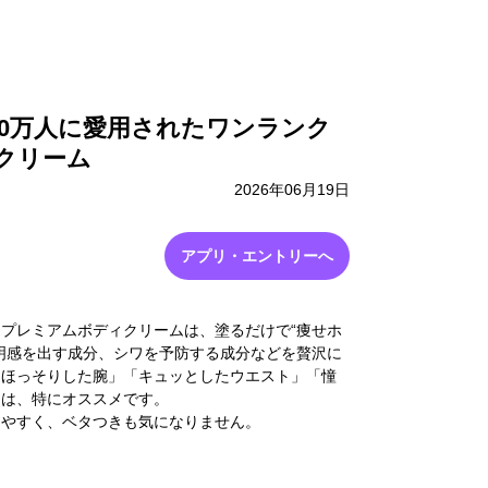
採用情報
お問い合わせ
50万人に愛用されたワンランク
クリーム
2026年06月19日
アプリ・エントリーへ
プレミアムボディクリームは、塗るだけで“痩せホ
明感を出す成分、シワを予防する成分などを贅沢に
「ほっそりした腕」「キュッとしたウエスト」「憧
には、特にオススメです。
りやすく、ベタつきも気になりません。