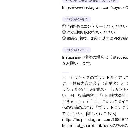
PR投稿に載せる指定アカウント
https://www.instagram.com/soyeux2
PR投稿の流れ
① 当案件にエントリーしてください
② 合否連絡をお待ちください
③ 商品到着後、1週間以内にPR投
PR投稿ルール
Instagramへ投稿の場合は〈＠soy
をお願いします。
※ カラキャスのブランドタイアッ
す。- 投稿内容に必ず〈企業名〉と
ッシュタグに〈#企業名〉〈#カラ
い。
例）投稿内容：「〇〇株式会社
だきました」 /「 〇〇さんとのタ
への投稿の場合は「ブランドコンテ
てください。
[詳しくはこちら]
(https://help.instagram.com/16959
helpref=uf_share)
- TikTokへの