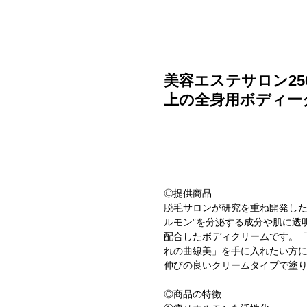
ご利用ガイド
よくある質問
ニュース
会社概要
美容エステサロン2
上の全身用ボディー
◎提供商品
脱毛サロンが研究を重ね開発した
ルモン”を分泌する成分や肌に透
配合したボディクリームです。
れの曲線美」を手に入れたい方
伸びの良いクリームタイプで塗
◎商品の特徴