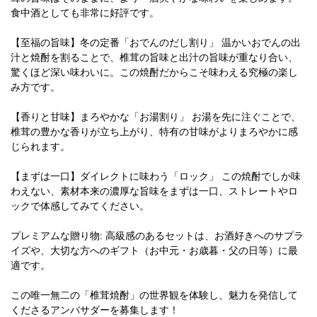
食中酒としても非常に好評です。
【至福の旨味】冬の定番「おでんのだし割り」 温かいおでんの出
汁と焼酎を割ることで、椎茸の旨味と出汁の旨味が重なり合い、
驚くほど深い味わいに。この焼酎だからこそ味わえる究極の楽し
み方です。
【香りと甘味】まろやかな「お湯割り」 お湯を先に注ぐことで、
椎茸の豊かな香りが立ち上がり、特有の甘味がよりまろやかに感
じられます。
【まずは一口】ダイレクトに味わう「ロック」 この焼酎でしか味
わえない、素材本来の濃厚な旨味をまずは一口、ストレートやロ
ックで体感してみてください。
プレミアムな贈り物: 高級感のあるセットは、お酒好きへのサプラ
イズや、大切な方へのギフト（お中元・お歳暮・父の日等）に最
適です。
この唯一無二の「椎茸焼酎」の世界観を体験し、魅力を発信して
くださるアンバサダーを募集します！