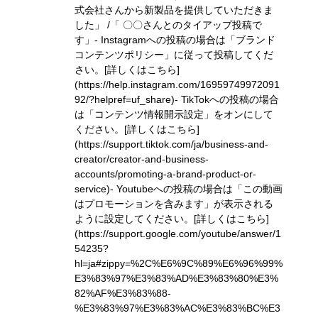
式会社さんから新製品を提供していただきま
した」 /「 〇〇さんとのタイアップ投稿で
す」
- Instagramへの投稿の場合は「ブランド
コンテンツポリシー」に従って投稿してくだ
さい。
[詳しくはこちら]
(https://help.instagram.com/16959749972091
92/?helpref=uf_share)
- TikTokへの投稿の場合
は「コンテンツ情報開示設定」をオンにして
ください。
[詳しくはこちら]
(https://support.tiktok.com/ja/business-and-
creator/creator-and-business-
accounts/promoting-a-brand-product-or-
service)
- Youtubeへの投稿の場合は「この動画
はプロモーションを含みます」が表示される
ように設定してください。
[詳しくはこちら]
(https://support.google.com/youtube/answer/1
54235?
hl=ja#zippy=%2C%E6%9C%89%E6%96%99%
E3%83%97%E3%83%AD%E3%83%80%E3%
82%AF%E3%83%88-
%E3%83%97%E3%83%AC%E3%83%BC%E3