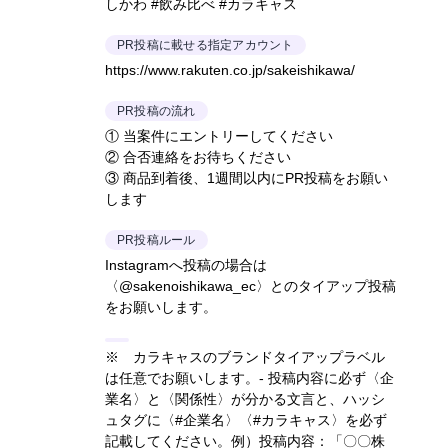
しかわ #飲み比べ #カラキャス
PR投稿に載せる指定アカウント
https://www.rakuten.co.jp/sakeishikawa/
PR投稿の流れ
① 当案件にエントリーしてください
② 合否連絡をお待ちください
③ 商品到着後、1週間以内にPR投稿をお願い
します
PR投稿ルール
Instagramへ投稿の場合は
〈@sakenoishikawa_ec〉とのタイアップ投稿
をお願いします。
※ カラキャスのブランドタイアップラベル
は任意でお願いします。- 投稿内容に必ず〈企
業名〉と〈関係性〉が分かる文言と、ハッシ
ュタグに〈#企業名〉〈#カラキャス〉を必ず
記載してください。
例）投稿内容：「〇〇株