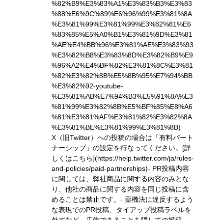
%82%B9%E3%83%A1%E3%83%B3%E3%83
%88%E6%9C%89%E6%96%99%E3%81%8A
%E3%81%99%E3%81%99%E3%82%81%E6
%83%85%E5%A0%B1%E3%81%9D%E3%81
%AE%E4%BB%96%E3%81%AE%E3%83%93
%E3%82%B8%E3%83%8D%E3%82%B9%E9
%96%A2%E4%BF%82%E3%81%8C%E3%81
%82%E3%82%8B%E5%8B%95%E7%94%BB
%E3%82%92-youtube-
%E3%81%AB%E7%94%B3%E5%91%8A%E3
%81%99%E3%82%8B%E5%BF%85%E8%A6
%81%E3%81%AF%E3%81%82%E3%82%8A
%E3%81%BE%E3%81%99%E3%81%8B)
-
X（旧Twitter）への投稿の場合は「有料パート
ナーシップ」の設定を行なってください。
[詳
しくはこちら](https://help.twitter.com/ja/rules-
and-policies/paid-partnerships)
- PR投稿内容
に関しては、弊社商品に関する内容のみとな
り、他社の商品に関する内容を同じ投稿に含
めることは禁止です。- 薬機法に違反するよう
な表現でのPR投稿、タイアップ投稿ラベルを