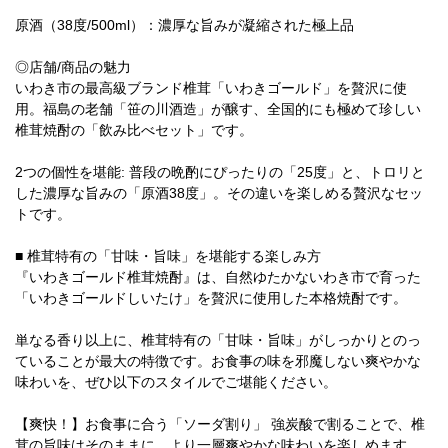
原酒（38度/500ml）：濃厚な旨みが凝縮された極上品
◎店舗/商品の魅力
いわき市の最高級ブランド椎茸「いわきゴールド」を贅沢に使
用。福島の老舗「笹の川酒造」が醸す、全国的にも極めて珍しい
椎茸焼酎の「飲み比べセット」です。
2つの個性を堪能: 普段の晩酌にぴったりの「25度」と、トロリと
した濃厚な旨みの「原酒38度」。その違いを楽しめる贅沢なセッ
トです。
■ 椎茸特有の「甘味・旨味」を堪能する楽しみ方
『いわきゴールド椎茸焼酎』は、自然ゆたかないわき市で育った
「いわきゴールドしいたけ」を贅沢に使用した本格焼酎です。
単なる香り以上に、椎茸特有の「甘味・旨味」がしっかりとのっ
ていることが最大の特徴です。お食事の味を邪魔しない爽やかな
味わいを、ぜひ以下のスタイルでご堪能ください。
【爽快！】お食事に合う「ソーダ割り」 強炭酸で割ることで、椎
茸の旨味はそのままに、より一層爽やかな味わいを楽しめます。