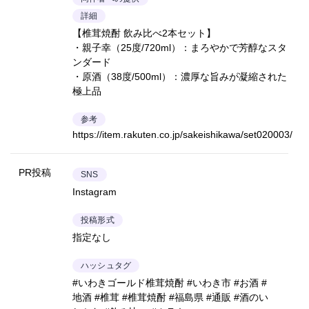
詳細
【椎茸焼酎 飲み比べ2本セット】
・親子幸（25度/720ml）：まろやかで芳醇なスタ
ンダード
・原酒（38度/500ml）：濃厚な旨みが凝縮された
極上品
参考
https://item.rakuten.co.jp/sakeishikawa/set020003/
PR投稿
SNS
Instagram
投稿形式
指定なし
ハッシュタグ
#いわきゴールド椎茸焼酎 #いわき市 #お酒 #
地酒 #椎茸 #椎茸焼酎 #福島県 #通販 #酒のい