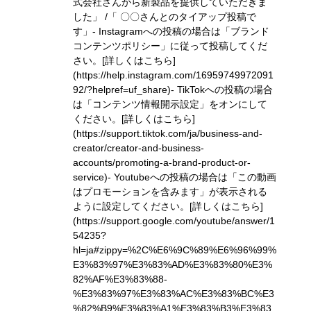
式会社さんから新製品を提供していただきま
した」 /「 〇〇さんとのタイアップ投稿で
す」
- Instagramへの投稿の場合は「ブランド
コンテンツポリシー」に従って投稿してくだ
さい。
[詳しくはこちら]
(https://help.instagram.com/16959749972091
92/?helpref=uf_share)
- TikTokへの投稿の場合
は「コンテンツ情報開示設定」をオンにして
ください。
[詳しくはこちら]
(https://support.tiktok.com/ja/business-and-
creator/creator-and-business-
accounts/promoting-a-brand-product-or-
service)
- Youtubeへの投稿の場合は「この動画
はプロモーションを含みます」が表示される
ように設定してください。
[詳しくはこちら]
(https://support.google.com/youtube/answer/1
54235?
hl=ja#zippy=%2C%E6%9C%89%E6%96%99%
E3%83%97%E3%83%AD%E3%83%80%E3%
82%AF%E3%83%88-
%E3%83%97%E3%83%AC%E3%83%BC%E3
%82%B9%E3%83%A1%E3%83%B3%E3%83