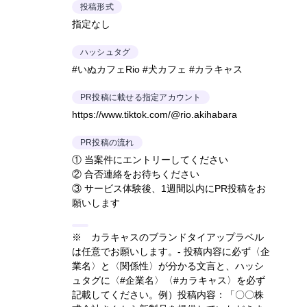
投稿形式
指定なし
ハッシュタグ
#いぬカフェRio #犬カフェ #カラキャス
PR投稿に載せる指定アカウント
https://www.tiktok.com/@rio.akihabara
PR投稿の流れ
① 当案件にエントリーしてください
② 合否連絡をお待ちください
③ サービス体験後、1週間以内にPR投稿をお
願いします
※ カラキャスのブランドタイアップラベル
は任意でお願いします。- 投稿内容に必ず〈企
業名〉と〈関係性〉が分かる文言と、ハッシ
ュタグに〈#企業名〉〈#カラキャス〉を必ず
記載してください。
例）投稿内容：「〇〇株