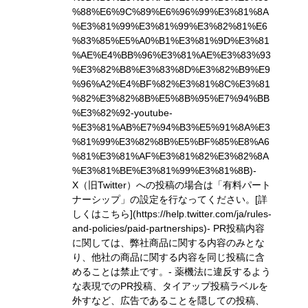
%88%E6%9C%89%E6%96%99%E3%81%8A
%E3%81%99%E3%81%99%E3%82%81%E6
%83%85%E5%A0%B1%E3%81%9D%E3%81
%AE%E4%BB%96%E3%81%AE%E3%83%93
%E3%82%B8%E3%83%8D%E3%82%B9%E9
%96%A2%E4%BF%82%E3%81%8C%E3%81
%82%E3%82%8B%E5%8B%95%E7%94%BB
%E3%82%92-youtube-
%E3%81%AB%E7%94%B3%E5%91%8A%E3
%81%99%E3%82%8B%E5%BF%85%E8%A6
%81%E3%81%AF%E3%81%82%E3%82%8A
%E3%81%BE%E3%81%99%E3%81%8B)
-
X（旧Twitter）への投稿の場合は「有料パート
ナーシップ」の設定を行なってください。
[詳
しくはこちら](https://help.twitter.com/ja/rules-
and-policies/paid-partnerships)
- PR投稿内容
に関しては、弊社商品に関する内容のみとな
り、他社の商品に関する内容を同じ投稿に含
めることは禁止です。- 薬機法に違反するよう
な表現でのPR投稿、タイアップ投稿ラベルを
外すなど、広告であることを隠しての投稿、