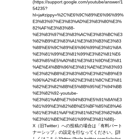
(https://support.google.com/youtube/answer/1
54235?
hl=ja#zippy=%2C%E6%9C%89%E6%96%99%
E3%83%97%E3%83%AD%E3%83%80%E3%
82%AF%E3%83%88-
%E3%83%97%E3%83%AC%E3%83%BC%E3
%82%B9%E3%83%A1%E3%83%B3%E3%83
%88%E6%9C%89%E6%96%99%E3%81%8A
%E3%81%99%E3%81%99%E3%82%81%E6
%83%85%E5%A0%B1%E3%81%9D%E3%81
%AE%E4%BB%96%E3%81%AE%E3%83%93
%E3%82%B8%E3%83%8D%E3%82%B9%E9
%96%A2%E4%BF%82%E3%81%8C%E3%81
%82%E3%82%8B%E5%8B%95%E7%94%BB
%E3%82%92-youtube-
%E3%81%AB%E7%94%B3%E5%91%8A%E3
%81%99%E3%82%8B%E5%BF%85%E8%A6
%81%E3%81%AF%E3%81%82%E3%82%8A
%E3%81%BE%E3%81%99%E3%81%8B)
-
X（旧Twitter）への投稿の場合は「有料パート
ナーシップ」の設定を行なってください。
[詳
しくはこちら](https://help.twitter.com/ja/rules-