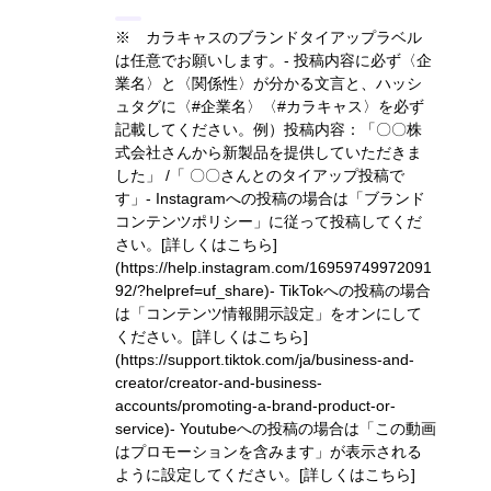
※ カラキャスのブランドタイアップラベル
は任意でお願いします。- 投稿内容に必ず〈企
業名〉と〈関係性〉が分かる文言と、ハッシ
ュタグに〈#企業名〉〈#カラキャス〉を必ず
記載してください。
例）投稿内容：「〇〇株
式会社さんから新製品を提供していただきま
した」 /「 〇〇さんとのタイアップ投稿で
す」
- Instagramへの投稿の場合は「ブランド
コンテンツポリシー」に従って投稿してくだ
さい。
[詳しくはこちら]
(https://help.instagram.com/16959749972091
92/?helpref=uf_share)
- TikTokへの投稿の場合
は「コンテンツ情報開示設定」をオンにして
ください。
[詳しくはこちら]
(https://support.tiktok.com/ja/business-and-
creator/creator-and-business-
accounts/promoting-a-brand-product-or-
service)
- Youtubeへの投稿の場合は「この動画
はプロモーションを含みます」が表示される
ように設定してください。
[詳しくはこちら]