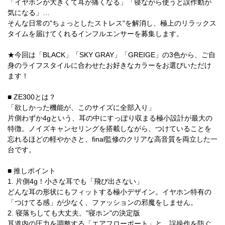
「イヤホンが大きくて耳が痛くなる」「寝ながら使うと誤作動が
気になる」…
そんな日常の"ちょっとしたストレス"を解消し、極上のリラックス
タイムを届けてくれるインフルエンサーを募集します。
★今回は「BLACK」「SKY GRAY」「GREIGE」の3色から、ご自
身のライフスタイルに合わせたお好きなカラーをお選びいただけ
ます！
■ ZE300とは？
「欲しかった機能が、このサイズに全部入り」
片側わずか4gという、耳の中にすっぽり収まる極小設計が最大の
特徴。ノイズキャンセリングを搭載しながら、つけていることを
忘れるほどの軽やかさと、final監修のクリアな高音質を両立した一
台です。
■ 推しポイント
1. 片側4g！小さな耳でも「飛び出さない」
どんな耳の形状にもフィットする極小デザイン。イヤホン特有の
「つけてる感」が少なく、ファッションの邪魔をしません。
2. 寝落ちしても大丈夫。"寝ホン"の決定版
耳道内の圧力を調整する「エアフローポート」と、誤操作を防ぐ