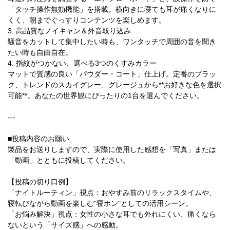
「タッチ操作無効機能」を搭載。横向きに寝ても耳が痛くなりに
くく、朝までぐっすりコンテンツを楽しめます。
3. 高品質なノイキャン＆外音取り込み
騒音をカットして集中したい時も、ワンタッチで周囲の音を聞き
たい時も自由自在。
4. 指紋がつかない、選べる3つのくすみカラー
マットで質感の良い「パウダー・コート」仕上げ。定番のブラッ
ク、トレンドのスカイグレー、グレージュから**お好きな色を選択
可能**。あなたの世界観にぴったりの1台を選んでください。
---
■投稿内容のお願い
製品をお送りしますので、実際に使用した感想を「写真」または
「動画」とともに投稿してください。
【投稿の切り口例】
「ナイトルーティン」視点：おやすみ前のリラックスタイムや、
寝転びながら動画を楽しむ"寝ホン"としての活用シーン。
「お悩み解決」視点：女性の小さな耳でも外れにくい、痛くなら
ないという「サイズ感」への感動。