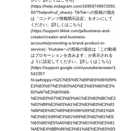
さい。
[詳しくはこちら]
(https://help.instagram.com/16959749972091
92/?helpref=uf_share)
- TikTokへの投稿の場合
は「コンテンツ情報開示設定」をオンにして
ください。
[詳しくはこちら]
(https://support.tiktok.com/ja/business-and-
creator/creator-and-business-
accounts/promoting-a-brand-product-or-
service)
- Youtubeへの投稿の場合は「この動画
はプロモーションを含みます」が表示される
ように設定してください。
[詳しくはこちら]
(https://support.google.com/youtube/answer/1
54235?
hl=ja#zippy=%2C%E6%9C%89%E6%96%99%
E3%83%97%E3%83%AD%E3%83%80%E3%
82%AF%E3%83%88-
%E3%83%97%E3%83%AC%E3%83%BC%E3
%82%B9%E3%83%A1%E3%83%B3%E3%83
%88%E6%9C%89%E6%96%99%E3%81%8A
%E3%81%99%E3%81%99%E3%82%81%E6
%83%85%E5%A0%B1%E3%81%9D%E3%81
%AE%E4%BB%96%E3%81%AE%E3%83%93