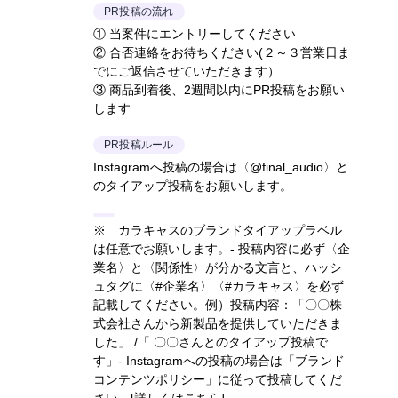
PR投稿の流れ
① 当案件にエントリーしてください
② 合否連絡をお待ちください(２～３営業日ま
でにご返信させていただきます）
③ 商品到着後、2週間以内にPR投稿をお願い
します
PR投稿ルール
Instagramへ投稿の場合は〈@final_audio〉と
のタイアップ投稿をお願いします。
※ カラキャスのブランドタイアップラベル
は任意でお願いします。- 投稿内容に必ず〈企
業名〉と〈関係性〉が分かる文言と、ハッシ
ュタグに〈#企業名〉〈#カラキャス〉を必ず
記載してください。
例）投稿内容：「〇〇株
式会社さんから新製品を提供していただきま
した」 /「 〇〇さんとのタイアップ投稿で
す」
- Instagramへの投稿の場合は「ブランド
コンテンツポリシー」に従って投稿してくだ