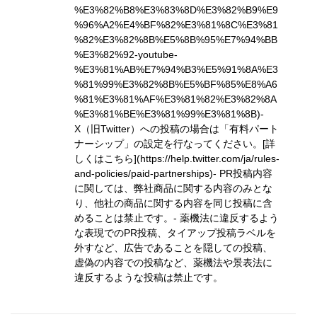
%E3%82%B8%E3%83%8D%E3%82%B9%E9
%96%A2%E4%BF%82%E3%81%8C%E3%81
%82%E3%82%8B%E5%8B%95%E7%94%BB
%E3%82%92-youtube-
%E3%81%AB%E7%94%B3%E5%91%8A%E3
%81%99%E3%82%8B%E5%BF%85%E8%A6
%81%E3%81%AF%E3%81%82%E3%82%8A
%E3%81%BE%E3%81%99%E3%81%8B)
-
X（旧Twitter）への投稿の場合は「有料パート
ナーシップ」の設定を行なってください。
[詳
しくはこちら](https://help.twitter.com/ja/rules-
and-policies/paid-partnerships)
- PR投稿内容
に関しては、弊社商品に関する内容のみとな
り、他社の商品に関する内容を同じ投稿に含
めることは禁止です。- 薬機法に違反するよう
な表現でのPR投稿、タイアップ投稿ラベルを
外すなど、広告であることを隠しての投稿、
虚偽の内容での投稿など、薬機法や景表法に
違反するような投稿は禁止です。