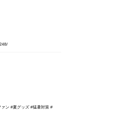
6248/
クファン #夏グッズ #猛暑対策 #