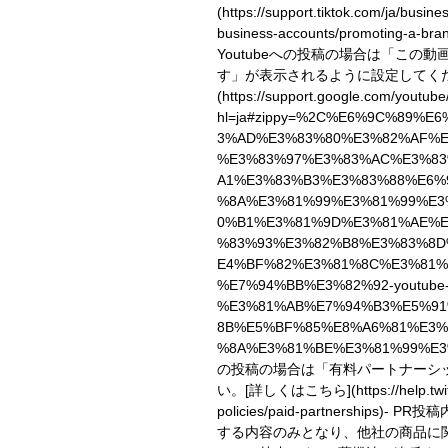
(https://support.tiktok.com/ja/busin
business-accounts/promoting-a-bran
Youtubeへの投稿の場合は「この
す」が表示されるように設定してく
(https://support.google.com/youtub
hl=ja#zippy=%2C%E6%9C%89%E
3%AD%E3%83%80%E3%82%AF%E
%E3%83%97%E3%83%AC%E3%8
A1%E3%83%B3%E3%83%88%E6%
%8A%E3%81%99%E3%81%99%E3
0%B1%E3%81%9D%E3%81%AE%
%83%93%E3%82%B8%E3%83%8D
E4%BF%82%E3%81%8C%E3%81%
%E7%94%BB%E3%82%92-youtube
%E3%81%AB%E7%94%B3%E5%91
8B%E5%BF%85%E8%A6%81%E3%
%8A%E3%81%BE%E3%81%99%E3
の投稿の場合は「有料パートナーシ
い。
[詳しくはこちら](https://help.twitt
policies/paid-partnerships)
- PR投
する内容のみとなり、他社の商品に