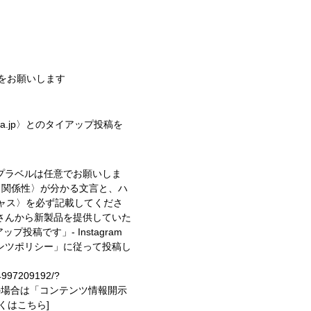
稿をお願いします
eka.jp〉とのタイアップ投稿を
プラベルは任意でお願いしま
〈関係性〉が分かる文言と、ハ
キャス〉を必ず記載してくださ
さんから新製品を提供していた
イアップ投稿です」
- Instagram
ンツポリシー」に従って投稿し
74997209192/?
投稿の場合は「コンテンツ情報開示
しくはこちら]