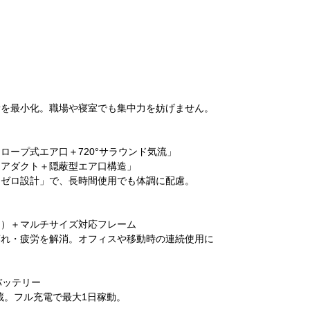
音を最小化。職場や寝室でも集中力を妨げません。
ロープ式エア口＋720°サラウンド気流」
エアダクト＋隠蔽型エア口構造」
痛ゼロ設計」で、長時間使用でも体調に配慮。
ロ）＋マルチサイズ対応フレーム
蒸れ・疲労を解消。オフィスや移動時の連続使用に
バッテリー
内蔵。フル充電で最大1日稼動。