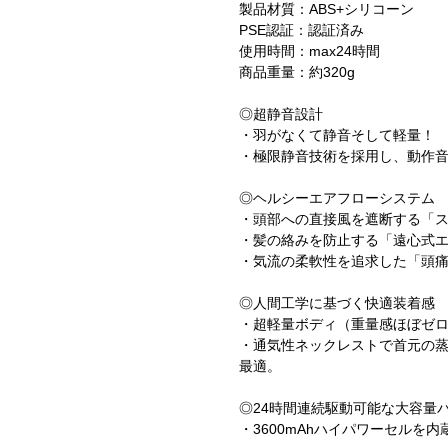
製品材質：ABS+シリコーン
PSE認証：認証済み
使用時間：max24時間
商品重量：約320g
◎超静音設計
・羽がなくて静音そして軽量！
・極限静音技術を採用し、動作
◎ヘルシーエアフローシステム
・頭部への直接風を遮断する「ス
・髪の絡みを防止する「遠心式
・気流の柔軟性を追求した「頭
◎人間工学に基づく快適装着感
・超軽量ボディ（重量感ほぼゼ
・通気性ネックレストで首元の
最適。
◎24時間連続駆動可能な大容量
・3600mAhハイパワーセルを