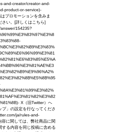
ess-and-creator/creator-and-
d-product-or-service)
-
動画はプロモーションを含みま
ださい。
[詳しくはこちら]
e/answer/154235?
6%96%99%E3%83%97%E3%8
3%83%88-
3%BC%E3%82%B9%E3%83%
9C%89%E6%96%99%E3%81
%82%81%E6%83%85%E5%A
E4%BB%96%E3%81%AE%E3
%E3%82%B9%E9%96%A2%
82%E3%82%8B%E5%8B%95
-
%8A%E3%81%99%E3%82%
81%AF%E3%81%82%E3%82
%81%8B)
- X（旧Twitter）へ
ップ」の設定を行なってくださ
er.com/ja/rules-and-
稿内容に関しては、弊社商品に関
関する内容を同じ投稿に含める