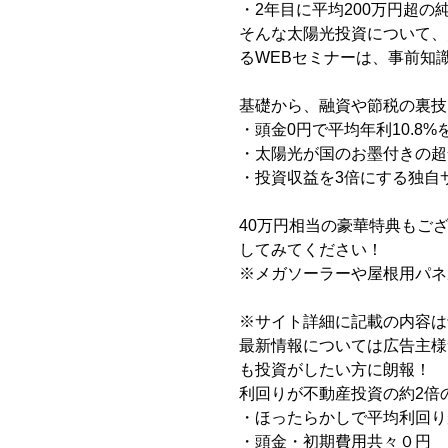
・2年目に平均200万円超の
そんな太陽光投資について、
るWEBセミナーは、事前知
基礎から、融資や節税の裏技
・頭金0円で平均年利10.8
・太陽光が国のお墨付きの超
・投資収益を3倍にする独自
40万円相当の豪華特典もご
してみてください！
※メガソーラーや屋根用パネ
※サイト詳細に記載の内容は
最新情報については広告主様
も投資がしたい方に朗報！
利回りが不動産投資の約2倍
・ほったらかしで平均利回りが
・頭金・初期費用共々０円