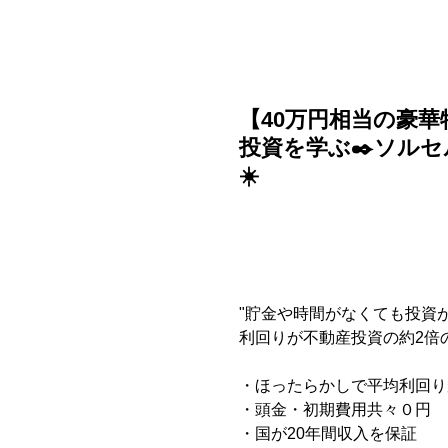
ご利用ガイド
よくある質問
ニュース
会社概要
【40万円相当の豪
投資を学ぶ✒️ソル
☀️
"貯金や時間がなくても投資
利回りが不動産投資の約2倍
・ほったらかしで平均利回りが
・頭金・初期費用共々０円
・国が20年間収入を保証