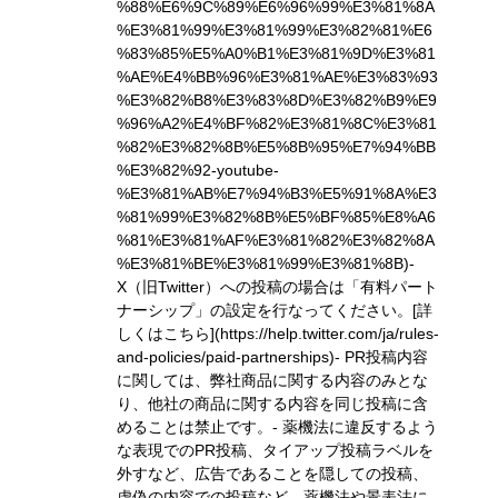
%88%E6%9C%89%E6%96%99%E3%81%8A
%E3%81%99%E3%81%99%E3%82%81%E6
%83%85%E5%A0%B1%E3%81%9D%E3%81
%AE%E4%BB%96%E3%81%AE%E3%83%93
%E3%82%B8%E3%83%8D%E3%82%B9%E9
%96%A2%E4%BF%82%E3%81%8C%E3%81
%82%E3%82%8B%E5%8B%95%E7%94%BB
%E3%82%92-youtube-
%E3%81%AB%E7%94%B3%E5%91%8A%E3
%81%99%E3%82%8B%E5%BF%85%E8%A6
%81%E3%81%AF%E3%81%82%E3%82%8A
%E3%81%BE%E3%81%99%E3%81%8B)
-
X（旧Twitter）への投稿の場合は「有料パート
ナーシップ」の設定を行なってください。
[詳
しくはこちら](https://help.twitter.com/ja/rules-
and-policies/paid-partnerships)
- PR投稿内容
に関しては、弊社商品に関する内容のみとな
り、他社の商品に関する内容を同じ投稿に含
めることは禁止です。- 薬機法に違反するよう
な表現でのPR投稿、タイアップ投稿ラベルを
外すなど、広告であることを隠しての投稿、
虚偽の内容での投稿など、薬機法や景表法に