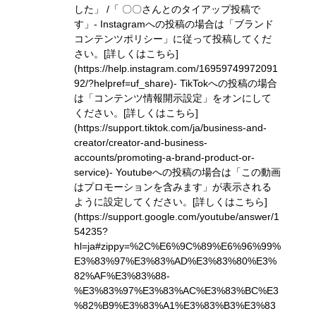
した」 /「 〇〇さんとのタイアップ投稿で
す」
- Instagramへの投稿の場合は「ブランド
コンテンツポリシー」に従って投稿してくだ
さい。
[詳しくはこちら]
(https://help.instagram.com/16959749972091
92/?helpref=uf_share)
- TikTokへの投稿の場合
は「コンテンツ情報開示設定」をオンにして
ください。
[詳しくはこちら]
(https://support.tiktok.com/ja/business-and-
creator/creator-and-business-
accounts/promoting-a-brand-product-or-
service)
- Youtubeへの投稿の場合は「この動画
はプロモーションを含みます」が表示される
ように設定してください。
[詳しくはこちら]
(https://support.google.com/youtube/answer/1
54235?
hl=ja#zippy=%2C%E6%9C%89%E6%96%99%
E3%83%97%E3%83%AD%E3%83%80%E3%
82%AF%E3%83%88-
%E3%83%97%E3%83%AC%E3%83%BC%E3
%82%B9%E3%83%A1%E3%83%B3%E3%83