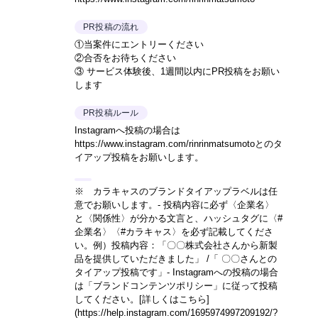
PR投稿の流れ
①当案件にエントリーください
②合否をお待ちください
③ サービス体験後、1週間以内にPR投稿をお願い
します
PR投稿ルール
Instagramへ投稿の場合は
https://www.instagram.com/rinrinmatsumotoとのタ
イアップ投稿をお願いします。
※ カラキャスのブランドタイアップラベルは任
意でお願いします。- 投稿内容に必ず〈企業名〉
と〈関係性〉が分かる文言と、ハッシュタグに〈#
企業名〉〈#カラキャス〉を必ず記載してくださ
い。
例）投稿内容：「〇〇株式会社さんから新製
品を提供していただきました」 /「 〇〇さんとの
タイアップ投稿です」
- Instagramへの投稿の場合
は「ブランドコンテンツポリシー」に従って投稿
してください。
[詳しくはこちら]
(https://help.instagram.com/1695974997209192/?