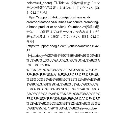
helpref=uf_share)
- TikTokへの投稿の場合は「コン
テンツ情報開示設定」をオンにしてください。
[詳
しくはこちら]
(https://support.tiktok.com/ja/business-and-
creator/creator-and-business-accounts/promoting-
a-brand-product-or-service)
- Youtubeへの投稿の場
合は「この動画はプロモーションを含みます」が
表示されるように設定してください。
[詳しくはこ
ちら]
(https://support.google.com/youtube/answer/15423
5?
hl=ja#zippy=%2C%E6%9C%89%E6%96%99%E3
%83%97%E3%83%AD%E3%83%80%E3%82%A
F%E3%83%88-
%E3%83%97%E3%83%AC%E3%83%BC%E3%
82%B9%E3%83%A1%E3%83%B3%E3%83%88
%E6%9C%89%E6%96%99%E3%81%8A%E3%8
1%99%E3%81%99%E3%82%81%E6%83%85%
E5%A0%B1%E3%81%9D%E3%81%AE%E4%B
B%96%E3%81%AE%E3%83%93%E3%82%B8%
E3%83%8D%E3%82%B9%E9%96%A2%E4%BF
%82%E3%81%8C%E3%81%82%E3%82%8B%E
5%8B%95%E7%94%BB%E3%82%92-youtube-