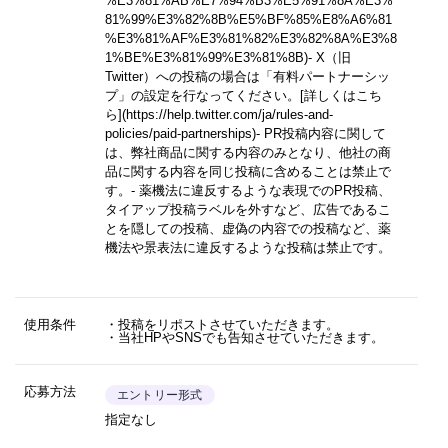
%E3%81%AB%E7%94%B3%E5%91%8A%E3%
81%99%E3%82%8B%E5%BF%85%E8%A6%81
%E3%81%AF%E3%81%82%E3%82%8A%E3%8
1%BE%E3%81%99%E3%81%8B)
- X（旧
Twitter）への投稿の場合は「有料パートナーシッ
プ」の設定を行なってください。
[詳しくはこち
ら](https://help.twitter.com/ja/rules-and-
policies/paid-partnerships)
- PR投稿内容に関して
は、弊社商品に関する内容のみとなり、他社の商
品に関する内容を同じ投稿に含めることは禁止で
す。- 薬機法に違反するような表現でのPR投稿、
タイアップ投稿ラベルを外すなど、広告であるこ
とを隠しての投稿、虚偽の内容での投稿など、薬
機法や景表法に違反するような投稿は禁止です。
使用条件
・投稿をリポストさせていただきます。
・当社HPやSNSでも告知させていただきます。
応募方法
エントリー形式
指定なし