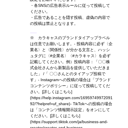
・各SNSの広告表示ルールに従って投稿して
ください。
・広告であることを隠す投稿、虚偽の内容で
の投稿は禁止となります。
※ カラキャスのブランドタイアップラベル
は任意でお願いします。- 投稿内容に必ず〈企
業名〉と〈関係性〉が分かる文言と、ハッシ
ュタグに〈#企業名〉〈#カラキャス〉を必ず
記載してください。
例）投稿内容：「〇〇株
式会社さんから新製品を提供していただきま
した」 /「 〇〇さんとのタイアップ投稿で
す」
- Instagramへの投稿の場合は「ブランド
コンテンツポリシー」に従って投稿してくだ
さい。
[詳しくはこちら]
(https://help.instagram.com/16959749972091
92/?helpref=uf_share)
- TikTokへの投稿の場合
は「コンテンツ情報開示設定」をオンにして
ください。
[詳しくはこちら]
(https://support.tiktok.com/ja/business-and-
creator/creator-and-business-