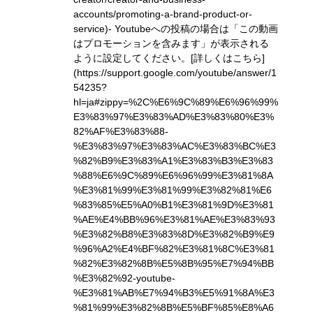
accounts/promoting-a-brand-product-or-
service)
- Youtubeへの投稿の場合は「この動画
はプロモーションを含みます」が表示される
ように設定してください。
[詳しくはこちら]
(https://support.google.com/youtube/answer/1
54235?
hl=ja#zippy=%2C%E6%9C%89%E6%96%99%
E3%83%97%E3%83%AD%E3%83%80%E3%
82%AF%E3%83%88-
%E3%83%97%E3%83%AC%E3%83%BC%E3
%82%B9%E3%83%A1%E3%83%B3%E3%83
%88%E6%9C%89%E6%96%99%E3%81%8A
%E3%81%99%E3%81%99%E3%82%81%E6
%83%85%E5%A0%B1%E3%81%9D%E3%81
%AE%E4%BB%96%E3%81%AE%E3%83%93
%E3%82%B8%E3%83%8D%E3%82%B9%E9
%96%A2%E4%BF%82%E3%81%8C%E3%81
%82%E3%82%8B%E5%8B%95%E7%94%BB
%E3%82%92-youtube-
%E3%81%AB%E7%94%B3%E5%91%8A%E3
%81%99%E3%82%8B%E5%BF%85%E8%A6