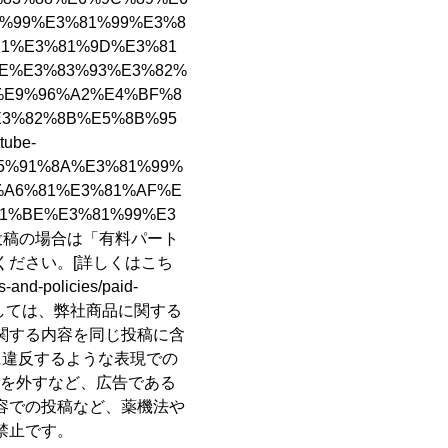
%99%E3%81%99%E3%8
B1%E3%81%9D%E3%81
E%E3%83%93%E3%82%
%E9%96%A2%E4%BF%8
E3%82%8B%E5%8B%95
ube-
5%91%8A%E3%81%99%
%A6%81%E3%81%AF%E
1%BE%E3%81%99%E3
）への投稿の場合は「有料パート
ください。
[詳しくはこち
es-and-policies/paid-
関しては、弊社商品に関する
関する内容を同じ投稿に含
に違反するような表現での
ルを外すなど、広告である
容での投稿など、薬機法や
禁止です。