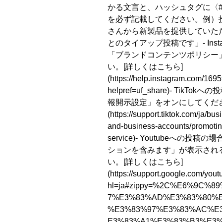
かる文言と、ハッシュタグに〈
を必ず記載してください。
例）
さんから新製品を提供していただ
とのタイアップ投稿です」
- I
「ブランドコンテンツポリシー
い。
[詳しくはこちら]
(https://help.instagram.com/16
helpref=uf_share)
- TikTok
報開示設定」をオンにしてくだ
(https://support.tiktok.com/ja/bu
and-business-accounts/promotin
service)
- Youtubeへの投稿
ションを含みます」が表示され
い。
[詳しくはこちら]
(https://support.google.com/yo
hl=ja#zippy=%2C%E6%9C%
7%E3%83%AD%E3%83%80%E
%E3%83%97%E3%83%AC%E
E3%83%A1%E3%83%B3%E3