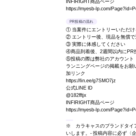
INFIRIGHT商品ページ
https://myesb-lp.com/Page?id=
PR投稿の流れ
① 当案件にエントリーいただ
② エントリー後、現品を無償で
③ 実際に体感してください
④商品到着後、2週間以内にPR
⑤投稿の際は弊社のアカウント（
ランニングページの掲載をお願い
加リンク
https://lin.ee/g7SMO7jz
公式LINE ID
@182fftjx
INFIRIGHT商品ページ
https://myesb-lp.com/Page?id=
※ カラキャスのブランドタイ
いします。- 投稿内容に必ず〈