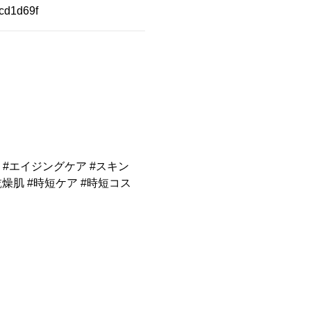
Pcd1d69f
っぴん #エイジングケア #スキン
燥肌 #時短ケア #時短コス