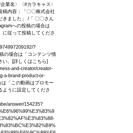
#企業名〉〈#カラキャス〉
投稿内容：「〇〇株式会社
きました」 /「 〇〇さん
nstagramへの投稿の場合は
」に従って投稿してくださ
95974997209192/?
への投稿の場合は「コンテンツ情
さい。
[詳しくはこちら]
siness-and-creator/creator-
g-a-brand-product-or-
の場合は「この動画はプロモー
るように設定してくださ
utube/answer/154235?
89%E6%96%99%E3%83%9
3%82%AF%E3%83%88-
3%83%BC%E3%82%B9%
%83%88%E6%9C%89%E6