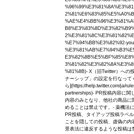
%96%99%E3%81%8A%E3%81
2%81%E6%83%85%E5%A0%
%AE%E4%BB%96%E3%81%A
B8%E3%83%8D%E3%82%B9
2%E3%81%8C%E3%81%82%
%E7%94%BB%E3%82%92-yout
%E3%81%AB%E7%94%B3%E
E3%82%8B%E5%BF%85%E8
3%81%82%E3%82%8A%E3%8
%81%8B)
- X（旧Twitter
ナーシップ」の設定を行なって
ら](https://help.twitter.com/ja/rul
partnerships)
- PR投稿内容に
内容のみとなり、他社の商品に
めることは禁止です。- 薬機法
PR投稿、タイアップ投稿ラベ
ことを隠しての投稿、虚偽の内
景表法に違反するような投稿は