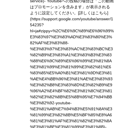
service)
- Youtubeへの投稿の場合は「この動画
はプロモーションを含みます」が表示される
ように設定してください。
[詳しくはこちら]
(https://support.google.com/youtube/answer/1
54235?
hl=ja#zippy=%2C%E6%9C%89%E6%96%99%
E3%83%97%E3%83%AD%E3%83%80%E3%
82%AF%E3%83%88-
%E3%83%97%E3%83%AC%E3%83%BC%E3
%82%B9%E3%83%A1%E3%83%B3%E3%83
%88%E6%9C%89%E6%96%99%E3%81%8A
%E3%81%99%E3%81%99%E3%82%81%E6
%83%85%E5%A0%B1%E3%81%9D%E3%81
%AE%E4%BB%96%E3%81%AE%E3%83%93
%E3%82%B8%E3%83%8D%E3%82%B9%E9
%96%A2%E4%BF%82%E3%81%8C%E3%81
%82%E3%82%8B%E5%8B%95%E7%94%BB
%E3%82%92-youtube-
%E3%81%AB%E7%94%B3%E5%91%8A%E3
%81%99%E3%82%8B%E5%BF%85%E8%A6
%81%E3%81%AF%E3%81%82%E3%82%8A
%E3%81%BE%E3%81%99%E3%81%8B)
-