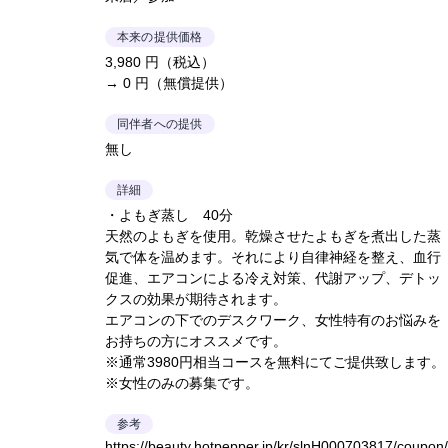
本来の提供価格
3,980 円（税込）
→ 0 円（無償提供）
同伴者への提供
無し
詳細
・よもぎ蒸し 40分
天然のよもぎを使用。乾燥させたよもぎを煮出した蒸
気で体を温めます。それにより自律神経を整え、血行
促進、エアコンによる冷え対策、代謝アップ、デトッ
クスの効果が期待されます。
エアコンの下でのデスクワーク、女性特有のお悩みを
お持ちの方にオススメです。
※通常3980円相当コースを無料にてご提供致します。
※女性のみの募集です。
参考
https://beauty.hotpepper.jp/kr/slnH000703817/coupon/