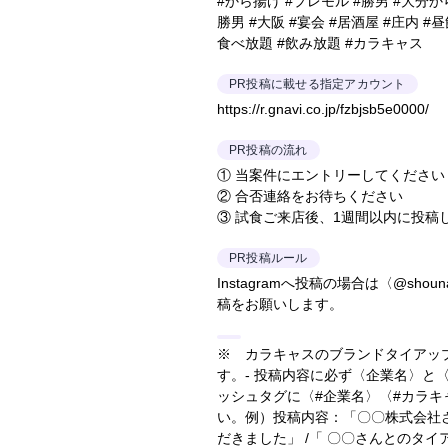
#から揚げ #プレモル #勝男 #大分
勝男 #大阪 #宴会 #居酒屋 #庄内 #
食べ放題 #飲み放題 #カラキャス
PR投稿に載せる指定アカウント
https://r.gnavi.co.jp/fzbjsb5e0000/
PR投稿の流れ
① 当案件にエントリーしてください
② 合否連絡をお待ちください
③ 試食ご来店後、1週間以内に投稿
PR投稿ルール
Instagramへ投稿の場合は〈@shou
稿をお願いします。
※ カラキャスのブランドタイアッ
す。- 投稿内容に必ず〈企業名〉と
ッシュタグに〈#企業名〉〈#カラ
い。
例）投稿内容：「〇〇株式会社
だきました」 /「 〇〇さんとのタ