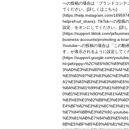
への投稿の場合は「ブランドコンテ
てください。
[詳しくはこちら]
(https://help.instagram.com/16959
helpref=uf_share)
- TikTokへの
設定」をオンにしてください。
[詳
(https://support.tiktok.com/ja/busin
business-accounts/promoting-a-bran
Youtubeへの投稿の場合は「この
す」が表示されるように設定してく
(https://support.google.com/youtub
hl=ja#zippy=%2C%E6%9C%89%E
3%AD%E3%83%80%E3%82%AF%E
%E3%83%97%E3%83%AC%E3%8
A1%E3%83%B3%E3%83%88%E6%
%8A%E3%81%99%E3%81%99%E3
0%B1%E3%81%9D%E3%81%AE%
%83%93%E3%82%B8%E3%83%8D
E4%BF%82%E3%81%8C%E3%81%
%E7%94%BB%E3%82%92-youtube
%E3%81%AB%E7%94%B3%E5%91
8B%E5%BF%85%E8%A6%81%E3%