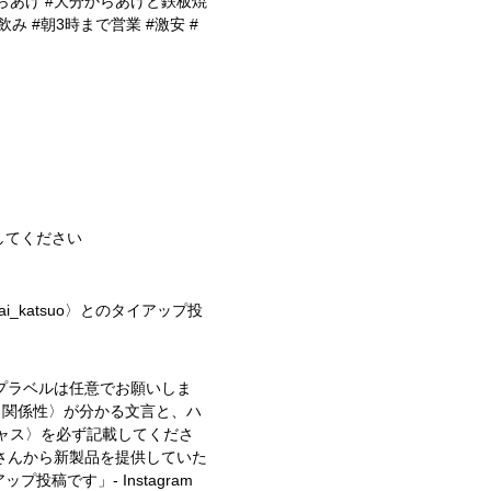
からあげ #大分からあげと鉄板焼
昼飲み #朝3時まで営業 #激安 #
してください
nai_katsuo〉とのタイアップ投
プラベルは任意でお願いしま
〈関係性〉が分かる文言と、ハ
キャス〉を必ず記載してくださ
さんから新製品を提供していた
イアップ投稿です」
- Instagram