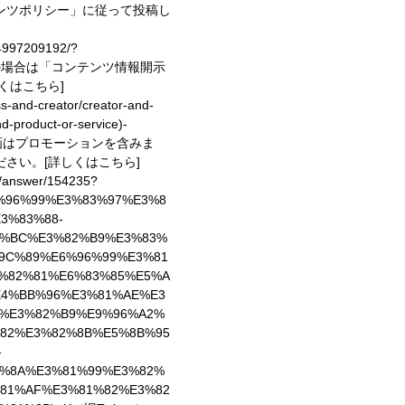
ンツポリシー」に従って投稿し
74997209192/?
投稿の場合は「コンテンツ情報開示
しくはこちら]
ess-and-creator/creator-and-
d-product-or-service)
-
動画はプロモーションを含みま
ださい。
[詳しくはこちら]
e/answer/154235?
6%96%99%E3%83%97%E3%8
3%83%88-
3%BC%E3%82%B9%E3%83%
9C%89%E6%96%99%E3%81
%82%81%E6%83%85%E5%A
E4%BB%96%E3%81%AE%E3
%E3%82%B9%E9%96%A2%
82%E3%82%8B%E5%8B%95
-
%8A%E3%81%99%E3%82%
81%AF%E3%81%82%E3%82