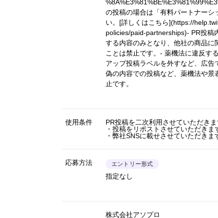
%8A%E3%81%BE%E3%81%99%E3
の投稿の場合は「有料パートナーシ
い。
[詳しくはこちら](https://help.twitt
policies/paid-partnerships)
- PR投
する内容のみとなり、他社の商品に
ことは禁止です。- 薬機法に違反す
アップ投稿ラベルを外すなど、広告
偽の内容での投稿など、薬機法や景
止です。
使用条件
PR投稿を二次利用させていただきま
・投稿をリポストさせていただきま
・弊社SNSに載せさせていただきま
応募方法
エントリー形式
指定なし
株式会社アソプロ