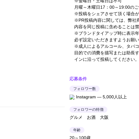
※金曜日・土曜日は不可
月曜～木曜日17：00～19:00の
※投稿をシェアさせて頂く場合
※PR投稿内容に関しては、弊社
内容を同じ投稿に含めることは
※ブランドタイアップ時に表示
必ず設定いただきますようお願
※成人によるアルコール、タバ
目的での消費を描写または助長す
インに沿って投稿してください
応募条件
フォロワー数
Instagram — 5,000人以上
フォロワーの特徴
グルメ お酒 大阪
年齢
20～100歳