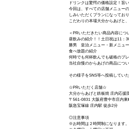
ドリンクは驚愕の価格設定！旨
今回は、すべての店舗メニュー
しみいただくプランになってお
こだわりの本場大分からあげと
＜PRいただきたい商品内容につ
昼飲みの紹介！！土日祝は11：
勝男 皇治メニュー・新メニュ
食べ放題の紹介
何時でも何杯飲んでも破格のプレ
当社自慢のからあげの商品につい
その様子をSNS等へ投稿してい
☆PRいただく店舗☆
大分からあげと鉄板焼 庄内応援団
〒561-0831 大阪府豊中市庄内東町
阪急宝塚線 庄内駅 徒歩2分
◎注意事項
※お時間は２時間制になります