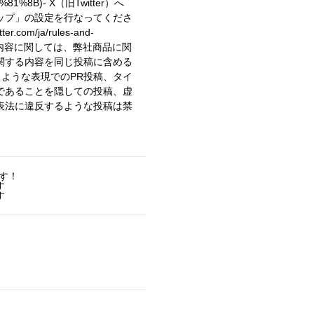
%81%8B)
- X（旧Twitter）へ
ップ」の設定を行なってくださ
er.com/ja/rules-and-
稿内容に関しては、弊社商品に関
関する内容を同じ投稿に含める
るような表現でのPR投稿、タイ
であることを隠しての投稿、虚
表法に違反するような投稿は禁
す！
す
す