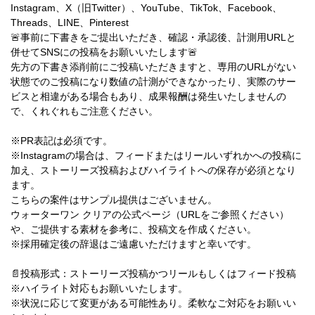
Instagram、X（旧Twitter）、YouTube、TikTok、Facebook、
Threads、LINE、Pinterest
🚨事前に下書きをご提出いただき、確認・承認後、計測用URLと
併せてSNSにの投稿をお願いいたします🚨
先方の下書き添削前にご投稿いただきますと、専用のURLがない
状態でのご投稿になり数値の計測ができなかったり、実際のサー
ビスと相違がある場合もあり、成果報酬は発生いたしませんの
で、くれぐれもご注意ください。
※PR表記は必須です。
※Instagramの場合は、フィードまたはリールいずれかへの投稿に
加え、ストーリーズ投稿およびハイライトへの保存が必須となり
ます。
こちらの案件はサンプル提供はございません。
ウォーターワン クリアの公式ページ（URLをご参照ください）
や、ご提供する素材を参考に、投稿文を作成ください。
※採用確定後の辞退はご遠慮いただけますと幸いです。
📄投稿形式：ストーリーズ投稿かつリールもしくはフィード投稿
※ハイライト対応もお願いいたします。
※状況に応じて変更がある可能性あり。柔軟なご対応をお願いい