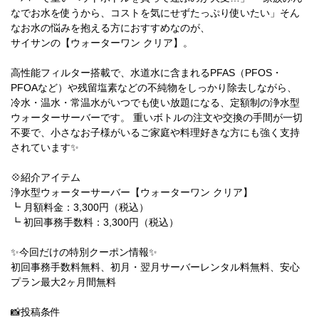
なでお水を使うから、コストを気にせずたっぷり使いたい」そん
なお水の悩みを抱える方におすすめなのが、
サイサンの【ウォーターワン クリア】。
高性能フィルター搭載で、水道水に含まれるPFAS（PFOS・
PFOAなど）や残留塩素などの不純物をしっかり除去しながら、
冷水・温水・常温水がいつでも使い放題になる、定額制の浄水型
ウォーターサーバーです。 重いボトルの注文や交換の手間が一切
不要で、小さなお子様がいるご家庭や料理好きな方にも強く支持
されています✨
💠紹介アイテム
浄水型ウォーターサーバー【ウォーターワン クリア】
┗ 月額料金：3,300円（税込）
┗ 初回事務手数料：3,300円（税込）
✨今回だけの特別クーポン情報✨
初回事務手数料無料、初月・翌月サーバーレンタル料無料、安心
プラン最大2ヶ月間無料
📸投稿条件