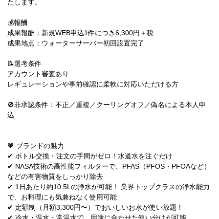
たします。
💰報酬
成果報酬：新規WEB申込1件につき6,300円＋税
成果地点：ウォーターサーバー初回設置完了
📝選考条件
アカウント審査あり
レギュレーションや事前確認に柔軟に対応いただける方
🚫非承認条件：不正／重複／クーリングオフ／偽名による本人申
込
🧡 ブランドの魅力
✔︎ ボトル交換・注文の手間がゼロ！水道水を注ぐだけ
✔︎ NASA技術の高性能フィルターで、PFAS（PFOS・PFOAなど）
などの有害物質をしっかり除去
✔︎ 1日あたり約10.5Lの浄水が可能！ 業界トップクラスの浄水能力
で、お料理にも気兼ねなく使用可能
✔︎ 定額制（月額3,300円〜）でおいしいお水が使い放題！
✔︎ 冷水・温水・常温水で、用途に合わせた使い分けが可能