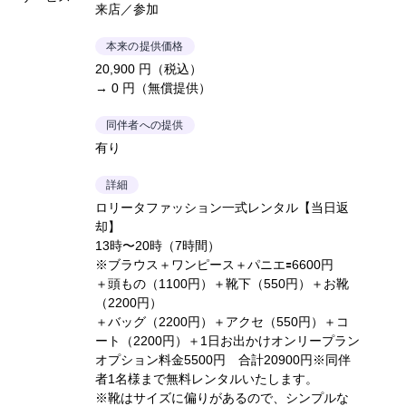
来店／参加
本来の提供価格
20,900 円（税込）
→ 0 円（無償提供）
同伴者への提供
有り
詳細
ロリータファッション一式レンタル【当日返
却】
13時〜20時（7時間）
※ブラウス＋ワンピース＋パニエ🟰6600円
＋頭もの（1100円）＋靴下（550円）＋お靴
（2200円）
＋バッグ（2200円）＋アクセ（550円）＋コ
ート（2200円）＋1日お出かけオンリープラン
オプション料金5500円 合計20900円※同伴
者1名様まで無料レンタルいたします。
※靴はサイズに偏りがあるので、シンプルな