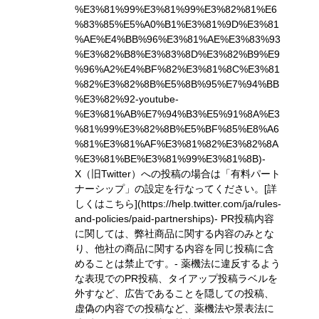
%E3%81%99%E3%81%99%E3%82%81%E6
%83%85%E5%A0%B1%E3%81%9D%E3%81
%AE%E4%BB%96%E3%81%AE%E3%83%93
%E3%82%B8%E3%83%8D%E3%82%B9%E9
%96%A2%E4%BF%82%E3%81%8C%E3%81
%82%E3%82%8B%E5%8B%95%E7%94%BB
%E3%82%92-youtube-
%E3%81%AB%E7%94%B3%E5%91%8A%E3
%81%99%E3%82%8B%E5%BF%85%E8%A6
%81%E3%81%AF%E3%81%82%E3%82%8A
%E3%81%BE%E3%81%99%E3%81%8B)
-
X（旧Twitter）への投稿の場合は「有料パート
ナーシップ」の設定を行なってください。
[詳
しくはこちら](https://help.twitter.com/ja/rules-
and-policies/paid-partnerships)
- PR投稿内容
に関しては、弊社商品に関する内容のみとな
り、他社の商品に関する内容を同じ投稿に含
めることは禁止です。- 薬機法に違反するよう
な表現でのPR投稿、タイアップ投稿ラベルを
外すなど、広告であることを隠しての投稿、
虚偽の内容での投稿など、薬機法や景表法に