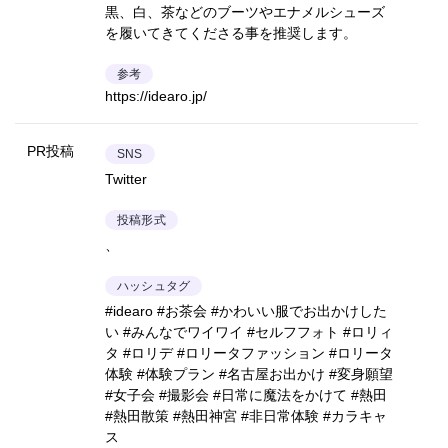
黒、白、茶などのブーツやエナメルシューズ
を履いてきてくださる事を推奨します。
参考
https://idearo.jp/
PR投稿
SNS
Twitter
投稿形式
、
ハッシュタグ
#idearo #お茶会 #かわいい服でお出かけした
い #みんなでワイワイ #セルフフォト #ロリィ
タ #ロリデ #ロリータファッション #ロリータ
体験 #体験プラン #名古屋お出かけ #変身願望
#女子会 #撮影会 #日常に魔法をかけて #熱田
#熱田散策 #熱田神宮 #非日常体験 #カラキャ
ス