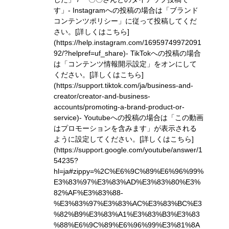
す」
- Instagramへの投稿の場合は「ブランド
コンテンツポリシー」に従って投稿してくだ
さい。
[詳しくはこちら]
(https://help.instagram.com/16959749972091
92/?helpref=uf_share)
- TikTokへの投稿の場合
は「コンテンツ情報開示設定」をオンにして
ください。
[詳しくはこちら]
(https://support.tiktok.com/ja/business-and-
creator/creator-and-business-
accounts/promoting-a-brand-product-or-
service)
- Youtubeへの投稿の場合は「この動画
はプロモーションを含みます」が表示される
ように設定してください。
[詳しくはこちら]
(https://support.google.com/youtube/answer/1
54235?
hl=ja#zippy=%2C%E6%9C%89%E6%96%99%
E3%83%97%E3%83%AD%E3%83%80%E3%
82%AF%E3%83%88-
%E3%83%97%E3%83%AC%E3%83%BC%E3
%82%B9%E3%83%A1%E3%83%B3%E3%83
%88%E6%9C%89%E6%96%99%E3%81%8A