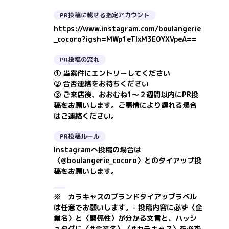
PR投稿に載せる指定アカウント
https://www.instagram.com/boulangerie
_cocoro?igsh=MWp1eTlxM3E0YXVpeA==
PR投稿の流れ
① 当案件にエントリーしてください
② 合否連絡をお待ちください
③ ご来店後、おおむね1〜２週間以内にPR投
稿をお願いします。ご事情により遅れる場合
はご連絡ください。
PR投稿ルール
Instagramへ投稿の場合は
〈@boulangerie_cocoro〉とのタイアップ投
稿をお願いします。
※ カラキャスのブランドタイアップラベル
は任意でお願いします。- 投稿内容に必ず〈企
業名〉と〈関係性〉が分かる文言と、ハッシ
ュタグに〈#企業名〉〈#カラキャス〉を必ず