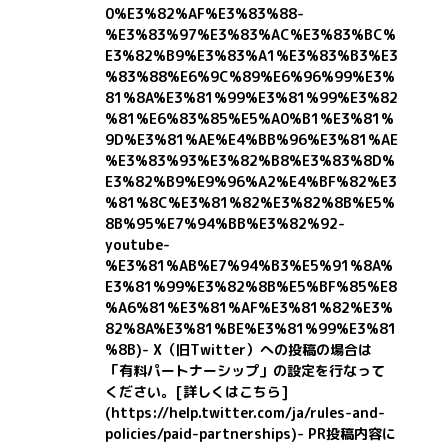
0%E3%82%AF%E3%83%88-
%E3%83%97%E3%83%AC%E3%83%BC%
E3%82%B9%E3%83%A1%E3%83%B3%E3
%83%88%E6%9C%89%E6%96%99%E3%
81%8A%E3%81%99%E3%81%99%E3%82
%81%E6%83%85%E5%A0%B1%E3%81%
9D%E3%81%AE%E4%BB%96%E3%81%AE
%E3%83%93%E3%82%B8%E3%83%8D%
E3%82%B9%E9%96%A2%E4%BF%82%E3
%81%8C%E3%81%82%E3%82%8B%E5%
8B%95%E7%94%BB%E3%82%92-
youtube-
%E3%81%AB%E7%94%B3%E5%91%8A%
E3%81%99%E3%82%8B%E5%BF%85%E8
%A6%81%E3%81%AF%E3%81%82%E3%
82%8A%E3%81%BE%E3%81%99%E3%81
%8B)
- X（旧Twitter）への投稿の場合は
「有料パートナーシップ」の設定を行なって
ください。
[詳しくはこちら]
(https://help.twitter.com/ja/rules-and-
policies/paid-partnerships)
- PR投稿内容に