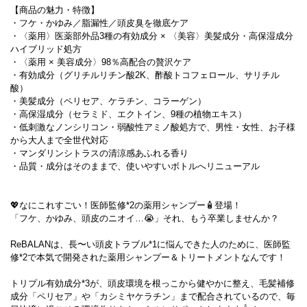
【商品の魅力・特徴】
・フケ・かゆみ／脂漏性／頭皮臭を徹底ケア
・〈薬用〉医薬部外品3種の有効成分 × 〈美容〉美髪成分・高保湿成分
ハイブリッド処方
・〈薬用 × 美容成分〉98％高配合の贅沢ケア
・有効成分（グリチルリチン酸2K、酢酸トコフェロール、サリチル
酸）
・美髪成分（ペリセア、ケラチン、コラーゲン）
・高保湿成分（セラミド、エクトイン、9種の植物エキス）
・低刺激なノンシリコン・弱酸性アミノ酸処方で、男性・女性、お子様
から大人まで全世代対応
・マンダリンシトラスの清涼感あふれる香り
・品質・成分はそのままで、使いやすいボトルへリニューアル
💖なにこれすごい！医師監修*2の薬用シャンプー🧴登場！
「フケ、かゆみ、頭皮のニオイ…😭」それ、もう卒業しませんか？
ReBALANは、長〜い頭皮トラブル*1に悩んできた人のために、医師監
修*2で本気で開発された薬用シャンプー＆トリートメントなんです！
トリプル有効成分*3が、頭皮環境を根っこから健やかに整え、毛髪補修
成分「ペリセア」や「カシミヤケラチン」まで配合されているので、毎