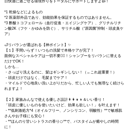
日快適に過ごせる環境作りをトータルにサポートしますよ👍！
*1 乾燥などによるもの
*2 医薬部外品であり、効能効果を保証するものではありません。
*3 酢酸トコフェロール（血行促進・エイジングケア）、グリチルリチ
ン酸2K（フケ・かゆみを防ぐ）、サリチル酸（“原因菌”抑制・頭皮臭ケ
ア）
🛁リバランが選ばれる【神ポイント】✨
【１】手間いらず！いつもの洗髪で本格ケアが完了！
面倒なスペシャルケアは一切不要🙅‍♀️！シャンプーをリバランに替える
だけでOK！
しかも...
・さっぱり洗えるのに、髪はギシギシしない！（←これ超重要！）
・頭皮だけではなく、毛髪までケア！
・マイルドで心地良い洗い上がりだから、忙しい人でも無理なく続けら
れますよ！
【２】家族みんなで使える優しさ設計👨‍👩‍👧‍👦＆いい香り！
「頭皮に優しいものを使いたいけど、効果も欲しい！」を叶えます！
・**低刺激処方*4（オイルフリー、ノンシリコン、弱酸性）**で敏感肌
さんやお子様にも安心！
・**ほんのり甘いシトラスの香り🍊**で、バスタイムが癒やしの時間
に！