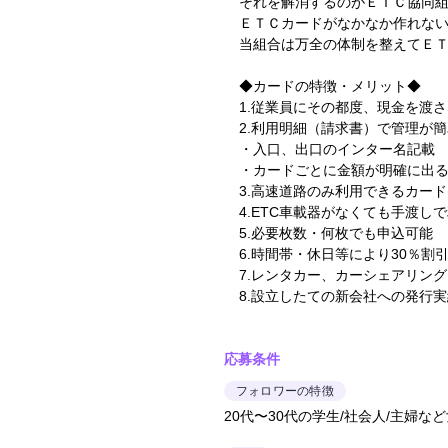
それを解消するのがＥＴＣ協同組
ＥＴＣカードがなかなか作れな
当組合は万全の体制を整えてＥ
◆カードの特徴・メリット◆
1.従業員にその都度、現金を渡
2.利用明細（請求書）で管理が簡
・入口、出口のインター名記載
・カードごとに金額が明確に出
3.高速道路のみ利用できるカー
4.ETC車載器がなくても手渡し
5.必要枚数・何枚でも申込可能
6.時間帯・休日等により30％割
7.レンタカー、カーシェアリン
8.設立したての新会社への発行
応募条件
フォロワーの特徴
20代〜30代の学生/社会人/主婦な