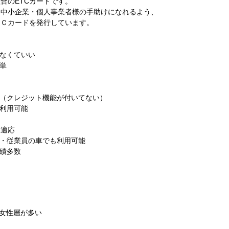
合のETCカードです。
い中小企業・個人事業者様の手助けになれるよう、
ＴＣカードを発行しています。
さなくていい
単
る
ド（クレジット機能が付いてない）
で利用可能
引適応
グ・従業員の車でも利用可能
実績多数
ど女性層が多い